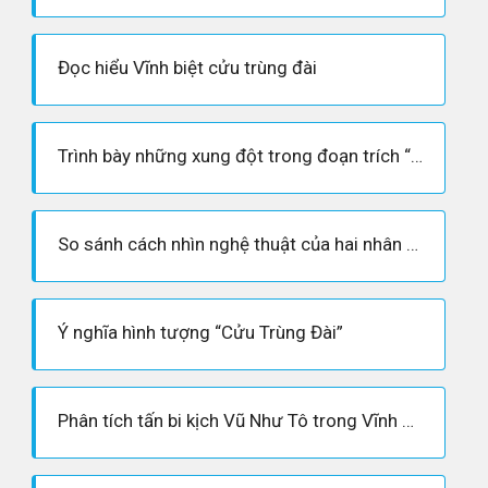
Đọc hiểu Vĩnh biệt cửu trùng đài
Trình bày những xung đột trong đoạn trích “Vĩnh biệt Cửu Trùng Đài”?
So sánh cách nhìn nghệ thuật của hai nhân vật: Phùng trong Chiếc thuyền ngoài xa và Vũ Như Tô trong Vĩnh biệt Cửu Trùng Đài - Ngữ Văn 12
Ý nghĩa hình tượng “Cửu Trùng Đài”
Phân tích tấn bi kịch Vũ Như Tô trong Vĩnh Biệt Cửu Trùng Đài