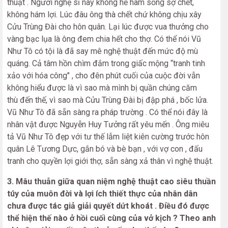
thuật . Người nghệ sĩ này không hề ham sống sợ chết,
không hám lợi. Lúc đâu ông thà chết chứ không chịu xây
Cửu Trùng Đài cho hôn quân. Lại lúc được vua thưởng cho
vàng bạc lụa là ông đem chia hết cho thợ. Có thể nói Vũ
Như Tô có tội là đã say mê nghệ thuật đến mức độ mù
quáng. Cả tâm hồn chìm đắm trong giấc mộng “tranh tinh
xảo với hóa công" , cho đên phút cuối của cuộc đời vẫn
không hiểu được là vì sao mà mình bị quần chúng căm
thù đến thế, vì sao mà Cửu Trùng Đài bị đập phá , bốc lửa.
Vũ Như Tô đã sẵn sàng ra pháp trường . Có thể nói đây là
nhân vật được Nguyễn Huy Tưởng rất yêu mến . Ông miêu
tả Vũ Như Tô đẹp với tư thế lẫm liệt kiên cường trước hôn
quân Lê Tương Dực, gắn bó và bè bạn , với vợ con , đấu
tranh cho quyền lợi giới thợ, sẵn sàng xả thân vì nghệ thuật.
3. Mâu thuẫn giữa quan niệm nghệ thuật cao siêu thuần
túy của muôn đời và lợi ích thiết thực của nhân dân
chưa được tác giả giải quyết dứt khoát . Điều đó được
thể hiện thế nào ở hồi cuối cùng của vở kịch ? Theo anh