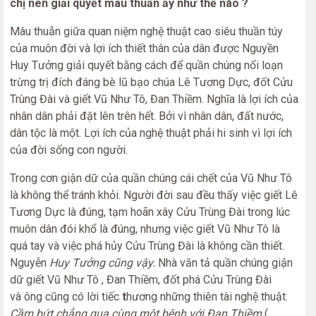
chị nên giải quyết mâu thuẫn ấy như thế nào ?
Mâu thuẫn giữa quan niệm nghệ thuật cao siêu thuần túy
của muôn đời và lợi ích thiết thân của dân được Nguyền
Huy Tưởng giải quyết bằng cách để quần chúng nổi loạn
trừng trị đích đáng bè lũ bạo chúa Lê Tương Dực, đốt Cửu
Trùng Đài và giết Vũ Như Tô, Đan Thiềm. Nghĩa là lợi ích của
nhân dân phải đặt lên trên hết. Bởi vì nhân dân, đất nước,
dân tộc là một. Lợi ích của nghệ thuật phải hi sinh vì lợi ích
của đời sống con người.
Trong cơn giận dữ của quần chúng cái chết của Vũ Như Tô
là không thể tránh khỏi. Người đời sau đều thấy việc giết Lê
Tương Dực là đúng, tạm hoãn xây Cửu Trùng Đài trong lúc
muôn dân đói khổ là đúng, nhưng việc giết Vũ Như Tô là
quá tay và việc phá hủy Cửu Trùng Đài là không cần thiết.
Nguyễn
Huy Tưởng cũng vậy.
Nhà văn tả quần chúng giận
dữ giết Vũ Như Tô , Đan Thiềm, đốt phá Cửu Trùng Đài
và ông
cũng có lời tiếc
t
hương những
thiên tài nghệ thuật:
Cầm bứt chẳng qua cùng một bệnh với Đan Thiềm
(