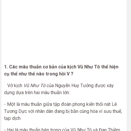
1. Các mâu thuẫn cơ bản của kịch Vũ Như Tô thể hiện
cụ thể như thế nào trong hồi V ?
Vở kịch
Vũ Như Tô
của Nguyễn Huy Tưởng được xây
dựng dựa trên hai mâu thuẫn lớn:
- Một là mâu thuẫn giữa tập đoàn phong kiến thối nát Lê
Tương Dực với nhân dân đang bị bần cùng hóa vì sưu thuế,
tạp dịch.
- Hai là mâu thuẫn bên trong của Vũ Như Tô và Đan Thiềm.