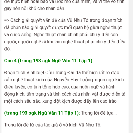
để thực hiện hoài bão và ước mơ của mình, và vì thế vô tình
gây nên nỗi khổ cho nhân dân.
=> Cách giải quyết vấn đề của Vũ Như Tô trong đoạn trích
đã phần nào giải quyết được mối quan hệ giữa nghệ thuật
và cuộc sống. Nghệ thuật chân chính phải chú ý đến con
người, người nghệ sĩ khi làm nghệ thuật phải chú ý đến điều
đó.
Câu 4 (trang 193 sgk Ngữ Văn 11 Tập 1):
Đoạn trích Vĩnh biệt Cửu Trùng Đài đã thể hiện rất rõ đặc
sắc nghệ thuật kịch của Nguyễn Huy Tưởng: ngôn ngữ kịch
điêu luyện, có tính tổng hợp cao, qua ngôn ngữ và hành
động kịch, tâm trạng và tính cách của nhân vật được diễn tả
một cách sâu sắc, xung đột kịch được đẩy lên cao trào.
(trang 193 sgk Ngữ Văn 11 Tập 1):
Trong lời đề tựa ...
Trong lời đề từ của tác giả ở vở kịch Vũ Như Tô: