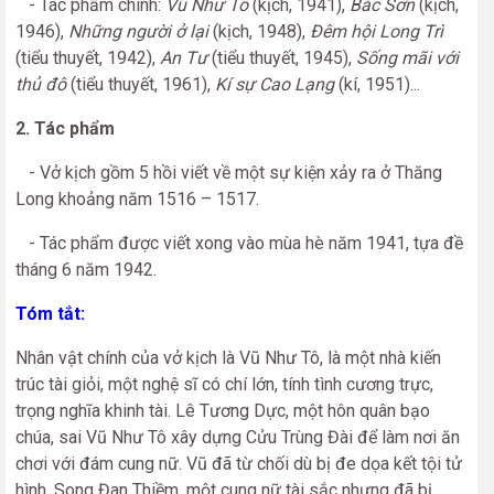
- Tác phẩm chính:
Vũ Như Tô
(kịch, 1941),
Bắc Sơn
(kịch,
1946),
Những người ở lại
(kịch, 1948),
Đêm hội Long Trì
(tiểu thuyết, 1942),
An Tư
(tiểu thuyết, 1945),
Sống mãi với
thủ đô
(tiểu thuyết, 1961),
Kí sự Cao Lạng
(kí, 1951)...
2. Tác phẩm
- Vở kịch gồm 5 hồi viết về một sự kiện xảy ra ở Thăng
Long khoảng năm 1516 – 1517.
- Tác phẩm được viết xong vào mùa hè năm 1941, tựa đề
tháng 6 năm 1942.
Tóm tắt:
Nhân vật chính của vở kịch là Vũ Như Tô, là một nhà kiến
trúc tài giỏi, một nghệ sĩ có chí lớn, tính tình cương trực,
trọng nghĩa khinh tài. Lê Tương Dực, một hôn quân bạo
chúa, sai Vũ Như Tô xây dựng Cửu Trùng Đài để làm nơi ăn
chơi với đám cung nữ. Vũ đã từ chối dù bị đe dọa kết tội tử
hình. Song Đan Thiềm, một cung nữ tài sắc nhưng đã bị