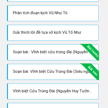
Phân tích đoạn kịch Vũ Như Tô
Giải thích lời đề tựa vở kịch Vũ Tố Như
Bài trước
Soạn bài : Vĩnh biệt cửu trùng đài (Nguyễn Huy Tưởng)
Bài sau
Soạn bài: Vĩnh biệt Cửu Trùng Đài (Siêu ngắn)
Vĩnh biệt Cửu Trùng Đài (Nguyễn Huy Tưởng) - Hoàn cảnh sáng tác, Dàn ý phân tích tác phẩm