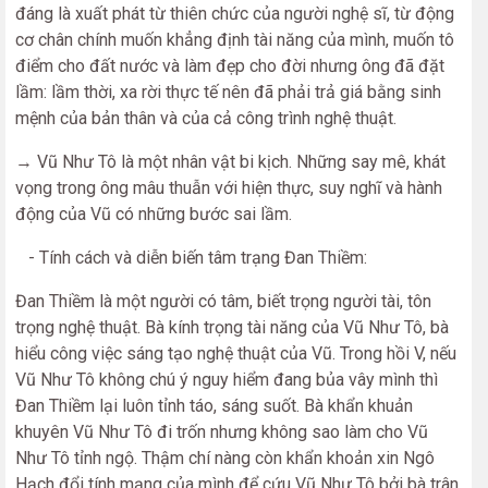
đáng là xuất phát từ thiên chức của người nghệ sĩ, từ động
cơ chân chính muốn khẳng định tài năng của mình, muốn tô
điểm cho đất nước và làm đẹp cho đời nhưng ông đã đặt
lầm: lầm thời, xa rời thực tế nên đã phải trả giá bằng sinh
mệnh của bản thân và của cả công trình nghệ thuật.
→ Vũ Như Tô là một nhân vật bi kịch. Những say mê, khát
vọng trong ông mâu thuẫn với hiện thực, suy nghĩ và hành
động của Vũ có những bước sai lầm.
- Tính cách và diễn biến tâm trạng Đan Thiềm:
Đan Thiềm là một người có tâm, biết trọng người tài, tôn
trọng nghệ thuật. Bà kính trọng tài năng của Vũ Như Tô, bà
hiểu công việc sáng tạo nghệ thuật của Vũ. Trong hồi V, nếu
Vũ Như Tô không chú ý nguy hiểm đang bủa vây mình thì
Đan Thiềm lại luôn tỉnh táo, sáng suốt. Bà khẩn khuản
khuyên Vũ Như Tô đi trốn nhưng không sao làm cho Vũ
Như Tô tỉnh ngộ. Thậm chí nàng còn khẩn khoản xin Ngô
Hạch đổi tính mạng của mình để cứu Vũ Như Tô bởi bà trân