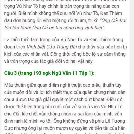
trọng Vũ Như Tô hay chính là trân trọng tài năng của con
người. Biết mình không thể cứu nổi Vũ Như Tô, Đan Thiềm
đau đớn buông lời vĩnh biệt người tri âm, tri kỉ:
“Ông Cả! Đai
lớn tàn tành! Ông Cả ơi! Xin cùng ông vĩnh biệt”.
=> Diễn biến tâm trạng của Vũ Như Tô và Đan Thiềm trong
đoạn trích
Vĩnh biệt Cửu Trùng Đài
cho thấy sâu sắc hơn bi
kịch của các nhân vật. Đồng thời cũng bộc lộ sự cảm thông
và trân trọng của tác giả đối với hai vật này.
Câu 3 (trang 193 sgk Ngữ Văn 11 Tập 1):
Mâu thuẫn giữa quan điểm nghệ thuật cao siêu, thuần túy
của muôn đời và lợi ích thiết thực của quần chúng nhân dân
chưa được tác giả giải quyết một cách dứt khoát. Điều đó
được thể hiện trong hồi cuối của vở kịch ở việc Vũ Như Tô
cho đến lúc chết vẫn không nhận ra sai lầm của mình, vẫn
đinh ninh là mình vô tội. Ông không đứng về phía Lê Tương
Dực nhưng ông lại muốn mượn uy quyền và tiền tài của hắn