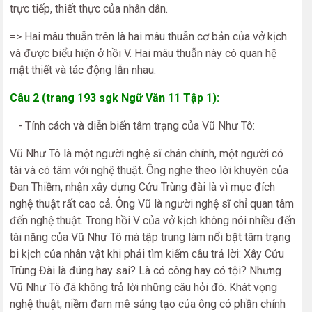
trực tiếp, thiết thực của nhân dân.
=> Hai mâu thuẫn trên là hai mâu thuẫn cơ bản của vở kịch
và được biểu hiện ở hồi V. Hai mâu thuẫn này có quan hệ
mật thiết và tác động lẫn nhau.
Câu 2 (trang 193 sgk Ngữ Văn 11 Tập 1):
- Tính cách và diễn biến tâm trạng của Vũ Như Tô:
Vũ Như Tô là một người nghệ sĩ chân chính, một người có
tài và có tâm với nghệ thuật. Ông nghe theo lời khuyên của
Đan Thiềm, nhận xây dựng Cửu Trùng đài là vì mục đích
nghệ thuật rất cao cả. Ông Vũ là người nghệ sĩ chỉ quan tâm
đến nghệ thuật. Trong hồi V của vở kịch không nói nhiều đến
tài năng của Vũ Như Tô mà tập trung làm nổi bật tâm trạng
bi kịch của nhân vật khi phải tìm kiếm câu trả lời: Xây Cửu
Trùng Đài là đúng hay sai? Là có công hay có tội? Nhưng
Vũ Như Tô đã không trả lời những câu hỏi đó. Khát vọng
nghệ thuật, niềm đam mê sáng tạo của ông có phần chính