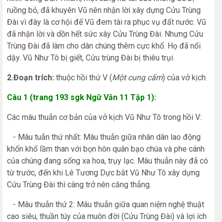
ruồng bỏ, đã khuyên Vũ nên nhận lời xây dựng Cửu Trùng
Đài vì đây là cơ hội để Vũ đem tài ra phục vụ đất nước. Vũ
đã nhận lời và dồn hết sức xây Cửu Trùng Đài. Nhưng Cửu
Trùng Đài đã làm cho dân chúng thêm cực khổ. Họ đã nổi
dậy. Vũ Như Tô bị giết, Cửu trùng Đài bị thiêu trụi.
2.Đoạn trích:
thuộc hồi thứ V (
Một cung cấm
) của vở kịch.
Câu 1 (trang 193 sgk Ngữ Văn 11 Tập 1):
Các mâu thuẫn cơ bản của vở kịch Vũ Như Tô trong hồi V:
- Mâu tuẫn thứ nhất: Mâu thuẫn giữa nhân dân lao động
khốn khổ lầm than với bọn hôn quân bạo chúa và phe cánh
của chúng đang sống xa hoa, trụy lạc. Mâu thuẫn này đã có
từ trước, đến khi Lê Tương Dực bắt Vũ Như Tô xây dựng
Cửu Trùng Đài thì càng trở nên căng thẳng.
- Mâu thuẫn thứ 2: Mâu thuẫn giữa quan niệm nghệ thuật
cao siêu, thuần túy của muôn đời (Cửu Trùng Đài) và lợi ích