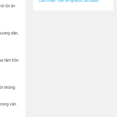
Cảm nhận "Văn tế nghĩa sĩ Cần Giuộc"
ới lời ăn
hương dân,
của tâm hồn
ới những
trong văn