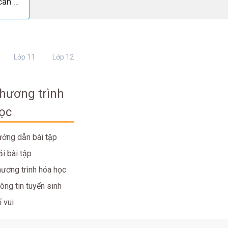
Dàn ý phân tích văn tế nghĩa sĩ cần giuộc chi tiết nhất- ngữ văn 11
Lớp 11
Lớp 12
hương trình
ọc
ớng dẫn bài tập
ải bài tập
ương trình hóa học
ông tin tuyển sinh
 vui