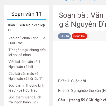
Soạn văn 11
Soạn bài: Văn 
giả Nguyễn Đì
Tuần 1 SGK Ngữ Văn lớp
11
647 từ
Soạn bài
Vào phủ chúa Trịnh - Lê
Hữu Trác
Từ ngôn ngữ chung đến
lời nói cá nhân
Viết bài làm văn số 1:
Nghị luận xã hội
Các bài văn mẫu về
Nghị luận xã hội lớp 11
Phần 1: Cuộc đời.
Đọc thêm: Thượng kinh
Phần 2: Sự nghiệp thơ văn (N
kí sự - Lê Hữu Trác
Đọc thêm: Đặng Dịch
Câu 1 (trang 59 SGK Ngữ vă
trai ngôn hành lục -