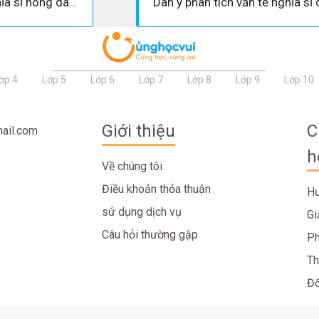
Hình tượng người nghĩa sĩ nông dân trong vài “Văn tế nghĩa sĩ Cần Giuộc”
ớp 4
Lớp 5
Lớp 6
Lớp 7
Lớp 8
Lớp 9
Lớp 10
Giới thiệu
C
ail.com
h
Về chúng tôi
Điều khoản thỏa thuận
Hư
sử dụng dịch vụ
Gi
Câu hỏi thường gặp
Ph
Th
Đố