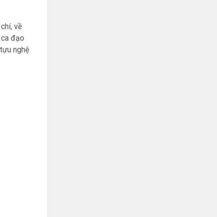
chí, về
i ca đạo
 tựu nghệ