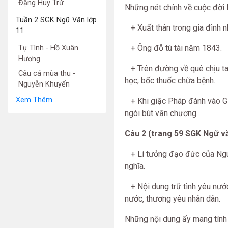
Đặng Huy Trứ
Những nét chính về cuộc đời 
Tuần 2 SGK Ngữ Văn lớp
+ Xuất thân trong gia đình nh
11
+ Ông đỗ tú tài năm 1843.
Tự Tình - Hồ Xuân
Hương
+ Trên đường về quê chịu tan
Câu cá mùa thu -
học, bốc thuốc chữa bệnh.
Nguyễn Khuyến
Xem Thêm
+ Khi giặc Pháp đánh vào Gia
ngòi bút văn chương.
Câu 2 (trang 59 SGK Ngữ vă
+ Lí tưởng đạo đức của Nguy
nghĩa.
+ Nội dung trữ tình yêu nước
nước, thương yêu nhân dân.
Những nội dung ấy mang tính 