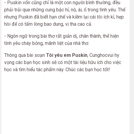
- Puskin vốn cũng chỉ là một con người bình thường, đều
phải trải qua những cung bậc hỉ, nộ, ái, ố trong tình yêu. Thế
nhưng Puskin đã biết hạn chế và kiềm lại cái tôi ích kỉ, hẹp
hòi để có tấm lòng bao dung, vị tha cao cả.
- Ngôn ngữ trong bài thơ rất giản dị, chân thành, thể hiện
tình yêu cháy bỏng, mãnh liệt của nhà thơ.
Thông qua bài soạn
Tôi yêu em Puskin
, Cunghocvui hy
vọng các bạn học sinh sẽ có một tài liệu hữu ích cho việc
học và tìm hiểu tác phẩm này. Chúc các bạn học tốt!