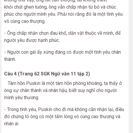
khỏi chút ghen tuông, ông vẫn chấp nhận từ bỏ và chúc
phúc cho người mình yêu. Phải nói rằng đó là một tình yêu
vô cùng cao thượng.
- Ông chấp nhận chọn đau khổ, dằn vặt thuộc về mình, để
người yêu được hạnh phúc.
- Người con gái ấy xứng đáng có được một tình yêu chân
thành.
Câu 4 (Trang 62 SGK Ngữ văn 11 tập 2)
Tâm hồn Puskin là một tâm hồn phóng khoáng, ta thấy ở
ông sự chân thành và nhân hậu, biết suy nghĩ cho người
mình yêu thương
- Trong tình yêu, Puskin cho đi mà không cần nhận lại, điều
đó chứng tỏ ông có một tấm lòng vô cùng cao thượng và
nhân ái