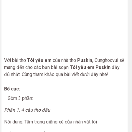
Với bài thơ
Tôi yêu em
của nhà thơ
Puskin,
Cunghocvui sẽ
mang đến cho các bạn bài soạn
Tôi yêu em Puskin
đầy
đủ nhất. Cùng tham khảo qua bài viết dưới đây nhé!
Bố cục:
Gồm 3 phần:
Phần 1: 4 câu thơ đầu
Nội dung: Tâm trạng giằng xé của nhân vật tôi