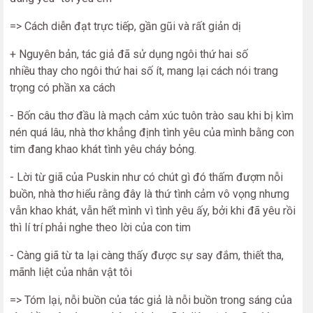
=> Cách diễn đạt trực tiếp, gần gũi và rất giản dị
+ Nguyên bản, tác giả đã sử dụng ngôi thứ hai số
nhiều thay cho ngôi thứ hai số ít, mang lại cách nói trang
trọng có phần xa cách
- Bốn câu thơ đầu là mạch cảm xúc tuôn trào sau khi bị kìm
nén quá lâu, nhà thơ khẳng định tình yêu của mình bằng con
tim đang khao khát tình yêu cháy bỏng.
- Lời từ giã của Puskin như có chút gì đó thấm đượm nỗi
buồn, nhà thơ hiểu rằng đây là thứ tình cảm vô vọng nhưng
vẫn khao khát, vẫn hết mình vì tình yêu ấy, bởi khi đã yêu rồi
thì lí trí phải nghe theo lời của con tim
- Càng giã từ ta lại càng thấy được sự say đắm, thiết tha,
mãnh liệt của nhân vật tôi
=> Tóm lại, nỗi buồn của tác giả là nỗi buồn trong sáng của