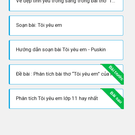
Vẻ đẹp tình yêu trong sáng trong bài thơ "Tôi yêu em"
Soạn bài: Tôi yêu em
Hướng dẫn soạn bài Tôi yêu em - Puskin
Bài trước
Đề bài : Phân tích bài thơ “Tôi yêu em” của Puskin
Bài sau
Phân tích Tôi yêu em lớp 11 hay nhất