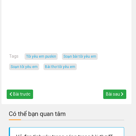
Tags
tôi yêu em puskin
soạn bài tôi yêu em
soạn tôi yêu em
bài thơ tôi yêu em
Bài trước
Bài sau
Có thể bạn quan tâm