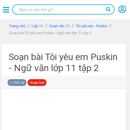
Trang chủ
Lớp 11
Soạn văn 11
Tôi yêu em - Puskin
Soạn bài Tôi yêu em Puskin - Ngữ văn lớp 11 tập 2
Soạn bài Tôi yêu em Puskin
- Ngữ văn lớp 11 tập 2
1,700 từ
Soạn bài