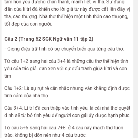
tâm hồn yêu đương chân thành, mãnh liệt, vị tha. Sự đúng
đắn của lí trí đã khiến cho lời giã từ này được cất lên đầy vị
tha, cao thượng. Nhà thơ thể hiện một tinh thần cao thượng,
tốt đẹp của con người.
Câu 2 (Trang 62 SGK Ngữ văn 11 tập 2)
- Giọng điệu trữ tình có sự chuyển biến qua từng câu thơ:
Từ câu 1+2 sang hai câu 3+4 là những câu thơ thể hiện tình
yêu của tác giả, đan xen với sự đấu tranh giữa lí trí và con
tim
Câu 1+2: Là sự rụt rè cân nhắc nhưng vẫn khẳng định được
tình cảm của nhà thơ.
Câu 3+4: Lí trí đã can thiệp vào tình yêu, là cái nhà thơ quyết
định sẽ từ bỏ tình yêu để người con gái ấy được hạnh phúc
Từ câu 5+6 sang hai câu 7+8: ở 4 câu này mạch thơ tuôn
trào, không bị dồn nén như 4 câu trước.