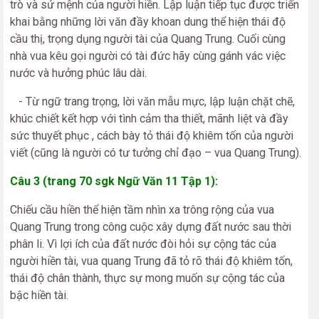
trò và sứ mệnh của người hiền. Lập luận tiếp tục được triển
khai bằng những lời văn đầy khoan dung thể hiện thái độ
cầu thị, trọng dụng người tài của Quang Trung. Cuối cùng
nhà vua kêu gọi người có tài đức hãy cùng gánh vác việc
nước và hưởng phúc lâu dài.
- Từ ngữ trang trọng, lời văn mẫu mực, lập luận chặt chẽ,
khúc chiết kết hợp với tình cảm tha thiết, mãnh liệt và đầy
sức thuyết phục , cách bày tỏ thái độ khiêm tốn của người
viết (cũng là người có tư tưởng chỉ đạo – vua Quang Trung).
Câu 3 (trang 70 sgk Ngữ Văn 11 Tập 1):
Chiếu cầu hiền thể hiện tầm nhìn xa trông rộng của vua
Quang Trung trong công cuộc xây dựng đất nước sau thời
phân li. Vì lợi ích của đất nước đòi hỏi sự cộng tác của
người hiền tài, vua quang Trung đã tỏ rõ thái độ khiêm tốn,
thái độ chân thành, thực sự mong muốn sự cộng tác của
bậc hiền tài.