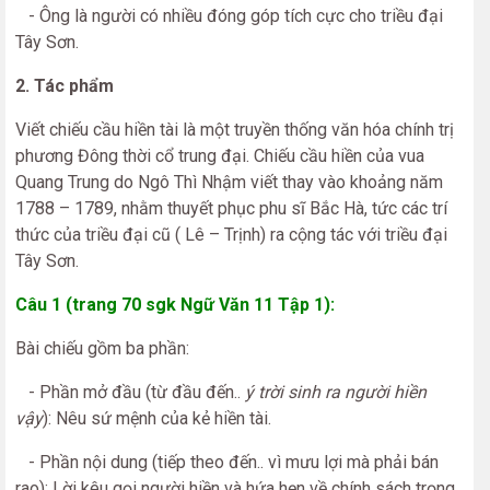
- Ông là người có nhiều đóng góp tích cực cho triều đại
Tây Sơn.
2. Tác phẩm
Viết chiếu cầu hiền tài là một truyền thống văn hóa chính trị
phương Đông thời cổ trung đại. Chiếu cầu hiền của vua
Quang Trung do Ngô Thì Nhậm viết thay vào khoảng năm
1788 – 1789, nhằm thuyết phục phu sĩ Bắc Hà, tức các trí
thức của triều đại cũ ( Lê – Trịnh) ra cộng tác với triều đại
Tây Sơn.
Câu 1 (trang 70 sgk Ngữ Văn 11 Tập 1):
Bài chiếu gồm ba phần:
- Phần mở đầu (từ đầu đến..
ý trời sinh ra người hiền
vậy
): Nêu sứ mệnh của kẻ hiền tài.
- Phần nội dung (tiếp theo đến.. vì mưu lợi mà phải bán
rao): Lời kêu gọi người hiền và hứa hẹn về chính sách trọng