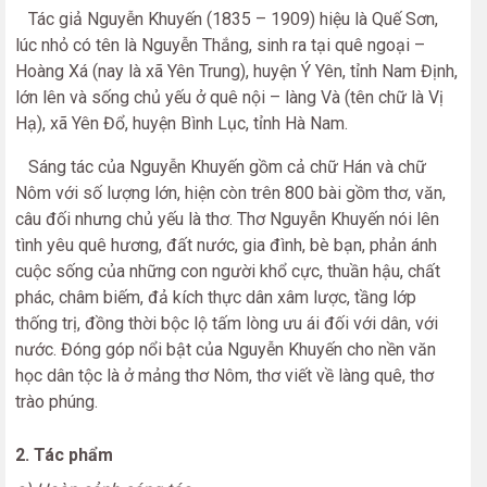
Tác giả Nguyễn Khuyến (1835 – 1909) hiệu là Quế Sơn,
lúc nhỏ có tên là Nguyễn Thắng, sinh ra tại quê ngoại –
Hoàng Xá (nay là xã Yên Trung), huyện Ý Yên, tỉnh Nam Định,
lớn lên và sống chủ yếu ở quê nội – làng Và (tên chữ là Vị
Hạ), xã Yên Đổ, huyện Bình Lục, tỉnh Hà Nam.
Sáng tác của Nguyễn Khuyến gồm cả chữ Hán và chữ
Nôm với số lượng lớn, hiện còn trên 800 bài gồm thơ, văn,
câu đối nhưng chủ yếu là thơ. Thơ Nguyễn Khuyến nói lên
tình yêu quê hương, đất nước, gia đình, bè bạn, phản ánh
cuộc sống của những con người khổ cực, thuần hậu, chất
phác, châm biếm, đả kích thực dân xâm lược, tầng lớp
thống trị, đồng thời bộc lộ tấm lòng ưu ái đối với dân, với
nước. Đóng góp nổi bật của Nguyễn Khuyến cho nền văn
học dân tộc là ở mảng thơ Nôm, thơ viết về làng quê, thơ
trào phúng.
2. Tác phẩm