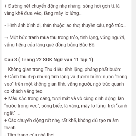
+ Đường nét chuyển động nhẹ nhàng: sóng hơi gợn tí, lá
vàng khẽ đưa vèo, tầng mây lơ lửng...
- Hình ảnh bình dị, thân thuộc: ao thơ, thuyền câu, ngõ trúc…
⇒ Một bức tranh mùa thu trong trẻo, tĩnh lặng, vắng người,
vắng tiếng của làng quê đồng bằng Bắc Bộ.
Câu 3 ( Trang 22 SGK Ngữ văn 11 tập 1)
Không gian trong Thu điếu: tĩnh lặng, phảng phất buồn:
+ Cảnh thu đẹp nhưng tĩnh lặng và đượm buồn: nước “trong
veo” trên một không gian tĩnh, vắng người, ngõ trúc quanh
co khách vắng teo.
+ Màu sắc trong sáng, tươi mát và vô cùng sinh động: làn
“nước trong veo”, sóng biếc, lá vàng, mây lơ lửng, trời “xanh
ngắt” …
+ Các chuyển động rất nhẹ, rất khẽ, không đủ tạo ra âm
thanh.
- Tâm trạng của nhà thơ: