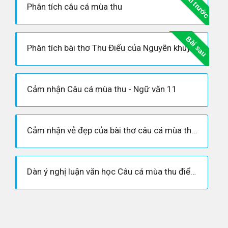
Bài trước
Phân tích câu cá mùa thu
Bài sau
Phân tích bài thơ Thu Điếu của Nguyễn khuyến
Cảm nhận Câu cá mùa thu - Ngữ văn 11
Cảm nhận vẻ đẹp của bài thơ câu cá mùa thu- tác giả Nguyễn Khuyến
Dàn ý nghị luận văn học Câu cá mùa thu điểm cao