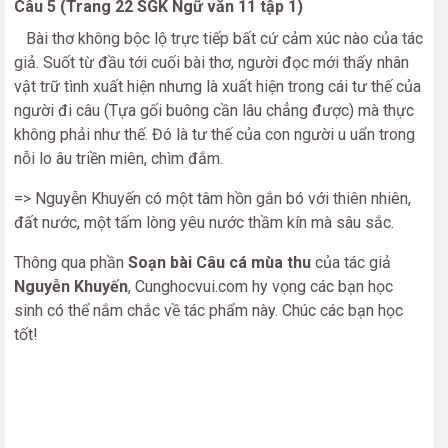
Câu 5 (Trang 22 SGK Ngữ văn 11 tập 1)
Bài thơ không bộc lộ trực tiếp bất cứ cảm xúc nào của tác
giả. Suốt từ đầu tới cuối bài thơ, người đọc mới thấy nhân
vật trữ tình xuất hiện nhưng là xuất hiện trong cái tư thế của
người đi câu (Tựa gối buông cần lâu chẳng được) mà thực
không phải như thế. Đó là tư thế của con người u uẩn trong
nỗi lo âu triền miên, chìm đắm.
=> Nguyễn Khuyến có một tâm hồn gắn bó với thiên nhiên,
đất nước, một tấm lòng yêu nước thầm kín mà sâu sắc.
Thông qua phần
Soạn bài Câu cá mùa thu
của tác giả
Nguyễn Khuyến
, Cunghocvui.com hy vọng các bạn học
sinh có thể nắm chắc về tác phẩm này. Chúc các bạn học
tốt!