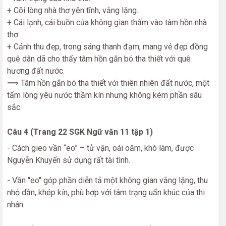
+ Cõi lòng nhà thơ yên tĩnh, vắng lặng.
+ Cái lạnh, cái buồn của không gian thấm vào tâm hồn nhà
thơ.
+ Cảnh thu đẹp, trong sáng thanh đạm, mang vẻ đẹp đồng
quê dân dã cho thấy tâm hồn gắn bó tha thiết với quê
hương đất nước.
⟹ Tâm hồn gắn bó tha thiết với thiên nhiên đất nước, một
tấm lòng yêu nước thầm kín nhưng không kém phần sâu
sắc.
Câu 4 (Trang 22 SGK Ngữ văn 11 tập 1)
- Cách gieo vần “eo” – tử vận, oái oăm, khó làm, được
Nguyễn Khuyến sử dụng rất tài tình.
- Vần "eo" góp phần diễn tả một không gian vắng lặng, thu
nhỏ dần, khép kín, phù hợp với tâm trạng uẩn khúc của thi
nhân.