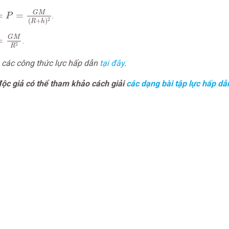
=
G
M
(
R
+
h
)
2
G
M
=
=
.
P
2
(
+
)
R
h
G
M
R
2
G
M
=
.
2
R
 các công thức lực hấp dẫn
tại đây
.
 độc giả có thể tham khảo cách giải
các dạng bài tập lực hấp dẫ