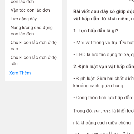
con lắc đơn
Vận tốc con lắc đơn
Bài viết sau đây sẽ giúp độ
vật hấp dẫn: từ khái niệm, c
Lực căng dây
Năng lượng dao động
1. Lực hấp dẫn là gì?
con lắc đơn
-
Mọi vật trong vũ trụ đều hút
Chu kì con lắc đơn ở độ
cao
- LHD là lực tác dụng từ xa, 
Chu kì con lắc đơn ở độ
sâu
2. Định luật vạn vật hấp dẫn
Xem Thêm
- Định luật: Giữa hai chất điể
khoảng cách giữa chúng.
- Công thức tính lực hấp dẫn:
m
1
m
2
Trong đó:
,
là khối lượ
m
m
1
2
r là khoảng cách giữa chúng;
G
=
6
,
67.10
−
11
N
m
2
/
k
g
2
−
11
2