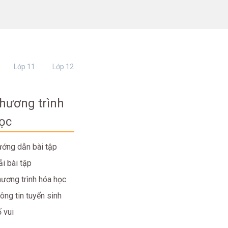
Lớp 11
Lớp 12
hương trình
ọc
ớng dẫn bài tập
ải bài tập
ương trình hóa học
ông tin tuyển sinh
 vui