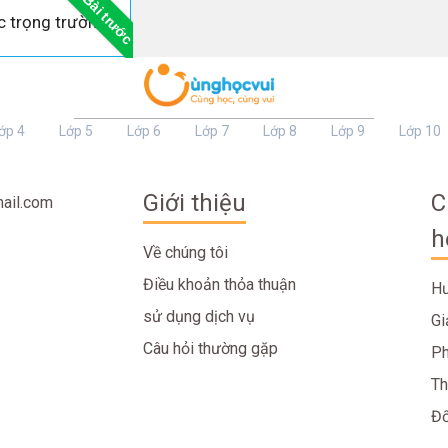
Bài trước
c trọng trường
ớp 4
Lớp 5
Lớp 6
Lớp 7
Lớp 8
Lớp 9
Lớp 10
Giới thiệu
C
ail.com
h
Về chúng tôi
Điều khoản thỏa thuận
Hư
sử dụng dịch vụ
Gi
Câu hỏi thường gặp
Ph
Th
Đố