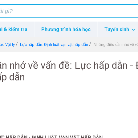
hi & kiểm tra
Phương trình hóa học
Tuyển sinh
ức Vật lý
Lực hấp dẫn. Định luật vạn vật hấp dẫn
Những điều cần nhớ về vấn 
n nhớ về vấn đề: Lực hấp dẫn - 
ấp dẫn
ỰC HẤP DẪN - ĐỊNH LUẬT VẠN VẬT HẤP DẪN