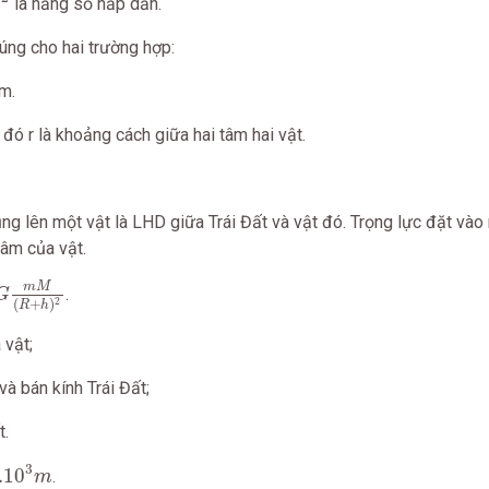
là hằng số hấp dẫn.
g
úng cho hai trường hợp:
ểm.
 đó r là khoảng cách giữa hai tâm hai vật.
ụng lên một vật là LHD giữa Trái Đất và vật đó. Trọng lực đặt và
 tâm của vật.
m
M
(
R
+
h
)
2
m
M
.
G
2
(
+
)
R
h
 vật;
và bán kính Trái Đất;
t.
10
3
m
3
.10
.
m