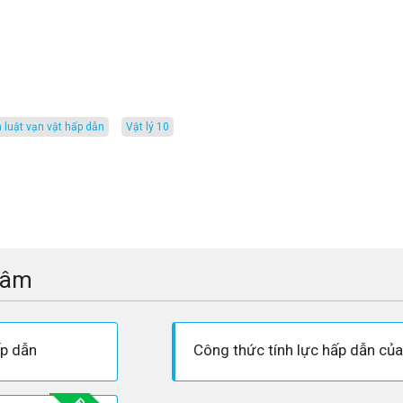
nh luật vạn vật hấp dẫn
vật lý 10
tâm
ấp dẫn