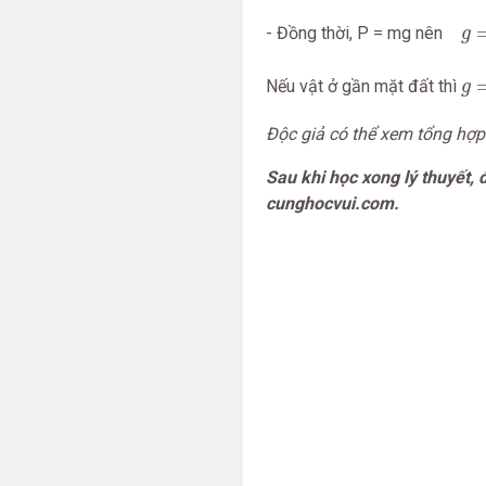
g
=
P
- Đồng thời, P = mg nên
g
g
=
Nếu vật ở gần mặt đất thì
g
Độc giả có thể xem tổng hợp
Sau khi học xong lý thuyết,
cunghocvui.com.