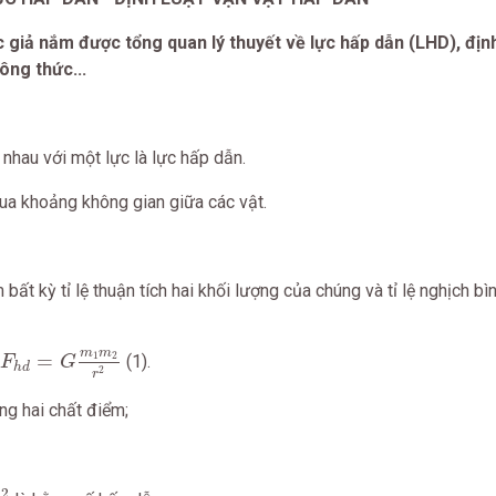
c giả nắm được tổng quan lý thuyết về lực hấp dẫn (LHD), địn
ông thức...
 nhau với một lực là lực hấp dẫn.
qua khoảng không gian giữa các vật.
m bất kỳ tỉ lệ thuận tích hai khối lượng của chúng và tỉ lệ nghịch b
F
h
d
=
G
m
1
m
2
r
2
m
m
1
2
=
(1).
F
G
h
d
2
r
ng hai chất điểm;
2