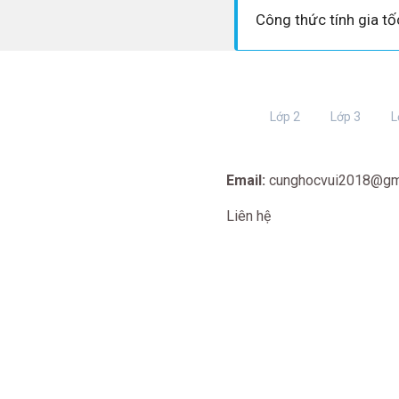
Công thức tính gia tố
Lớp 2
Lớp 3
L
Email:
cunghocvui2018@gm
Liên hệ