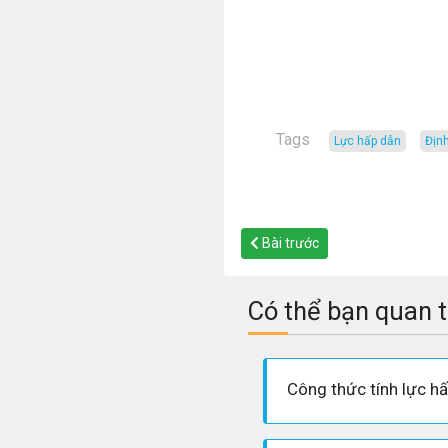
Tags
lực hấp dẫn
đị
Bài trước
Có thể bạn quan 
Công thức tính lực h