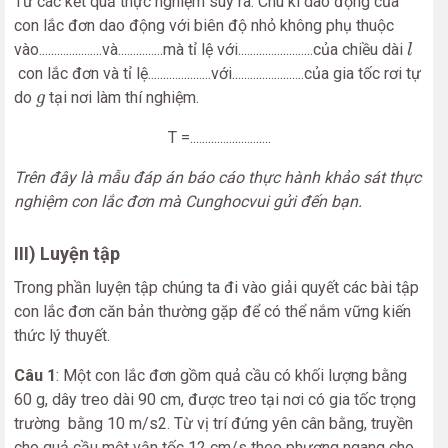
Từ các kết quả thực nghiệm suy ra: Chu kì dao động của
con lắc đơn dao động với biên độ nhỏ không phụ thuộc
l
vào.....................và...............mà tỉ lệ với.........................của chiều dài
l
con lắc đơn và tỉ lệ.....................với........................của gia tốc rơi tự
g
do
tại nơi làm thí nghiệm.
g
T =...........................
Trên đây là mẫu đáp án báo cáo thực hành khảo sát thực
nghiệm con lắc đơn mà Cunghocvui gửi đến bạn.
III) Luyện tập
Trong phần luyện tập chúng ta đi vào giải quyết các bài tập
con lắc đơn căn bản thường gặp để có thể nắm vững kiến
thức lý thuyết.
Câu 1
: Một con lắc đơn gồm quả cầu có khối lượng bằng
60 g, dây treo dài 90 cm, được treo tại nơi có gia tốc trọng
trường bằng 10 m/s2. Từ vị trí đứng yên cân bằng, truyền
cho quả cầu một vận tốc 12 cm/s theo phương ngang cho