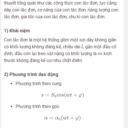
thuyết tổng quát như các công thức con lắc đơn, lực căng
dây con lắc đơn, cơ năng của con lắc đơn, năng lượng con
lắc đơn, gia tốc của con lắc đơn, chu kì con lắc đơn.
1) Khái niệm
Con lắc đơn là một hệ thống gồm một sợi dây không giãn
l
có khối lượng không đáng kể, chiều dài
, gắn một đầu cố
l
m
định, đầu còn lại treo vật nặng có khối lượng là
kích
m
thước không đáng kể coi như chất điểm.
2) Phương trình dao động
Phương trình theo cung
s
=
S
0
c
o
s
(
w
t
+
φ
)
=
(
+
)
s
S
c
o
s
w
t
φ
0
Phương trình theo góc
α
=
α
0
(
w
t
+
φ
)
=
(
+
)
α
α
w
t
φ
0