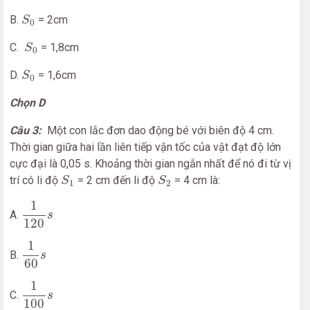
S
0
B.
= 2cm
S
0
S
0
C.
= 1,8cm
S
0
S
0
D.
= 1,6cm
S
0
Chọn D
Câu 3:
Một con lắc đơn dao động bé với biên độ 4 cm.
Thời gian giữa hai lần liên tiếp vận tốc của vật đạt độ lớn
cực đại là 0,05 s. Khoảng thời gian ngắn nhất để nó đi từ vị
S
1
S
2
trí có li độ
= 2 cm đến li độ
= 4 cm là:
S
S
1
2
1
120
s
1
A.
s
120
1
60
s
1
B.
s
60
1
100
s
1
C.
s
100