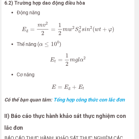
6.2) Trường hợp dao động điều hòa
Động năng
E
đ
=
m
v
2
2
=
1
2
m
w
2
S
0
2
s
i
n
2
(
w
t
+
φ
)
2
1
m
v
2
2
2
=
=
(
+
)
E
m
w
S
s
i
n
w
t
φ
đ
0
2
2
α
≤
10
0
0
≤
10
Thế năng (
)
α
E
t
=
1
2
m
g
l
α
2
1
2
=
E
m
g
l
α
t
2
Cơ năng
E
=
E
đ
+
E
t
=
+
E
E
E
đ
t
Có thể bạn quan tâm:
Tổng hợp công thức con lắc đơn
II) Báo cáo thực hành khảo sát thực nghiệm con
lắc đơn
BÁO CÁO THỰC HÀNH: KHẢO SÁT THỰC NGHIỆM CÁC