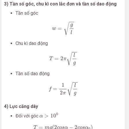
3) Tần số góc, chu kì con lắc đơn và tần số dao động
Tần số góc
w
=
g
l
√
g
=
w
l
Chu kì dao động
T
=
2
π
l
g
√
l
=
2
T
π
g
Tần số dao động
f
=
1
2
π
l
g
1
√
l
=
f
2
g
π
4) Lực căng dây
α
>
10
0
0
>
10
Đối với góc
α
T
=
m
g
(
2
c
o
s
α
−
2
c
o
s
α
0
)
=
(
2
−
2
)
T
m
g
c
o
s
α
c
o
s
α
0