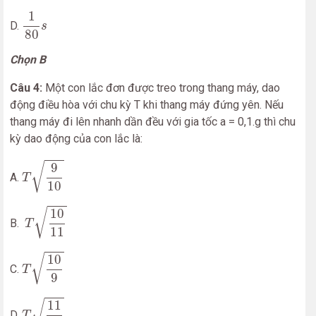
1
80
s
1
D.
s
80
Chọn B
Câu 4:
Một con lắc đơn được treo trong thang máy, dao
động điều hòa với chu kỳ T khi thang máy đứng yên. Nếu
thang máy đi lên nhanh dần đều với gia tốc a = 0,1.g thì chu
kỳ dao động của con lắc là:
T
9
10
9
√
A.
T
10
T
10
11
√
10
B.
T
11
T
10
9
10
√
C.
T
9
T
11
10
11
√
D.
T