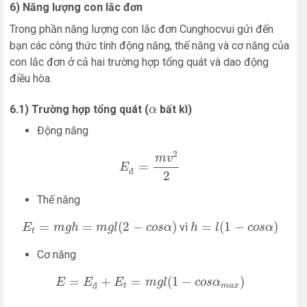
6) Năng lượng con lắc đơn
Trong phần năng lượng con lắc đơn Cunghocvui gửi đến
bạn các công thức tính động năng, thế năng và cơ năng của
con lắc đơn ở cả hai trường hợp tổng quát và dao động
điều hòa.
α
6.1) Trường hợp tổng quát (
bất kì)
α
Động năng
E
đ
=
m
v
2
2
2
m
v
=
E
đ
2
Thế năng
E
t
=
m
g
h
=
m
g
l
(
2
−
c
o
s
α
)
h
=
l
(
1
−
c
o
s
α
)
=
=
(
2
−
)
=
(
1
−
)
vì
E
m
g
h
m
g
l
c
o
s
α
h
l
c
o
s
α
t
Cơ năng
E
=
E
đ
+
E
t
=
m
g
l
(
1
−
c
o
s
α
m
a
x
)
=
+
=
(
1
−
)
E
E
E
m
g
l
c
o
s
α
đ
t
m
a
x