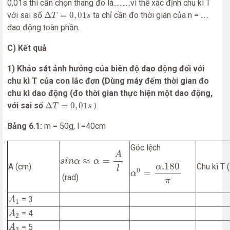
0,01s thì cần chọn thang đo là...........vì thế xác định chu kì T
Δ
T
=
0
,
01
s
với sai số
Δ
=
0
,
01
ta chỉ cần đo thời gian của n = .....
T
s
dao động toàn phần.
C) Kết quả
1) Khảo sát ảnh hưởng của biên độ dao động đối với
chu kì T của con lắc đơn (Dùng máy đếm thời gian đo
chu kì dao động (đo thời gian thực hiện một dao động,
Δ
T
=
0
,
01
s
với sai số
Δ
=
0
,
01
T
s
)
Bảng 6.1:
m = 50g, l =40cm
Góc lệch
s
i
n
α
≈
α
=
A
l
A
≈
=
s
i
n
α
α
α
0
=
α
.180
π
.180
A (cm)
Chu kì T (
α
l
0
=
α
(rad)
π
A
1
= 3
A
1
A
2
= 4
A
2
A
3
= 5
A
3