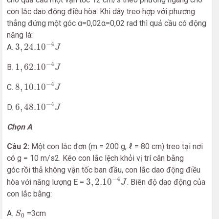
con lắc dao động điều hòa. Khi dây treo hợp với phương
thẳng đứng một góc α=0,02α=0,02 rad thì quả cầu có động
năng là:
3
,
24.10
−
4
J
−
4
3
,
24.10
A.
J
1
,
62.10
−
4
J
−
4
1
,
62.10
B.
J
8
,
10.10
−
4
J
−
4
8
,
10.10
C.
J
6
,
48.10
−
4
J
−
4
6
,
48.10
D.
J
Chọn A
Câu 2:
Một con lắc đơn (m = 200 g, ℓ = 80 cm) treo tại nơi
có g = 10 m/s2. Kéo con lắc lệch khỏi vị trí cân bằng
góc rồi thả không vận tốc ban đầu, con lắc dao động điều
3
,
2.10
−
4
J
−
4
3
,
2.10
hòa với năng lượng E =
. Biên độ dao động của
J
con lắc bằng:
S
0
A.
=3cm
S
0