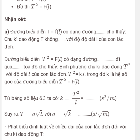
T
2
l
2
Đồ thị
= F(
)
T
l
Nhận xét:
l
a)
Đường biểu diễn T = f(
) có dạng đường...........cho thấy:
l
Chu kì dao động T không.........với độ độ dài l của con lắc
đơn.
T
2
l
2
Đường biểu diễn
= F(
) có dạng đường....................đi
T
l
T
2
2
qua............tọa độ cho thấy: Bình phương chu kì dao động
T
T
2
l
l
2
với độ dài
của con lắc đơn.
= k.
, trong đó k là hệ số
l
T
l
T
2
l
2
góc của đường biểu diễn
= F(
).
T
l
k
=
T
2
l
2
s
2
/
m
T
2
=
/
Từ bảng số liệu 6.3 ta có:
=................ (
)
k
s
m
l
T
=
a
l
a
=
k
=
m
√
√
=
=
=
√
Suy ra:
, với
..............(s/
)
T
a
l
a
k
m
- Phát biểu định luật về chiều dài của con lắc đơn đối với
chu kì dao động T: