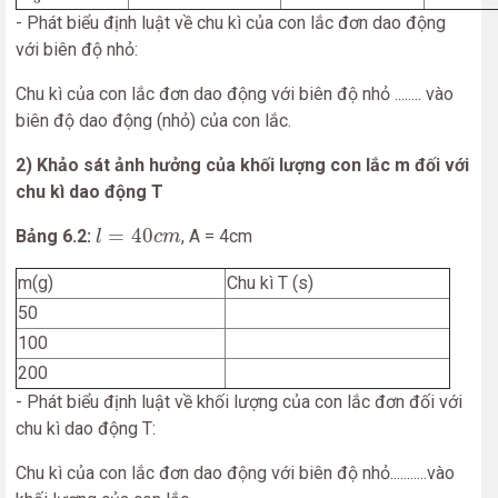
- Phát biểu định luật về chu kì của con lắc đơn dao động
với biên độ nhỏ:
Chu kì của con lắc đơn dao động với biên độ nhỏ ........ vào
biên độ dao động (nhỏ) của con lắc.
2) Khảo sát ảnh hưởng của khối lượng con lắc m đối với
chu kì dao động T
l
=
40
c
m
=
40
Bảng 6.2:
, A = 4cm
l
c
m
m(g)
Chu kì T (s)
50
100
200
- Phát biểu định luật về khối lượng của con lắc đơn đối với
chu kì dao động T:
Chu kì của con lắc đơn dao động với biên độ nhỏ...........vào