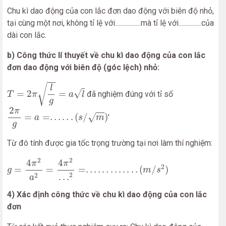
Chu kì dao động của con lắc đơn dao động với biên độ nhỏ,
tại cùng một nơi, không tỉ lệ với.................mà tỉ lệ với...............của
dài con lắc.
b) Công thức lí thuyết về chu kì dao động của con lắc
đơn dao động với biên độ (góc lệch) nhỏ:
T
=
2
π
l
g
=
a
l
√
l
√
=
2
=
đã nghiệm đúng với tỉ số
T
π
a
l
g
2
π
g
=
a
=
.
.
.
.
.
.
(
s
/
m
)
2
π
=
=
.
.
.
.
.
.
(
/
)
√
'
a
s
m
g
Từ đó tính được gia tốc trọng trường tại nơi làm thí nghiệm:
g
=
4
π
2
a
2
=
4
π
2
.
.
.
2
=
.
.
.
.
.
.
.
.
.
.
.
.
.
(
m
/
s
2
)
2
2
4
4
π
π
2
=
=
=
.
.
.
.
.
.
.
.
.
.
.
.
.
(
/
)
g
m
s
2
2
.
.
.
a
4) Xác định công thức về chu kì dao động của con lắc
đơn