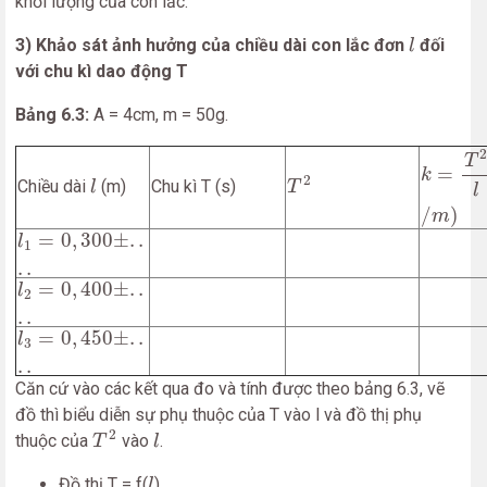
khối lượng của con lắc.
l
3) Khảo sát ảnh hưởng của chiều dài con lắc đơn
đối
l
với chu kì dao động T
Bảng 6.3:
A = 4cm, m = 50g.
k
=
T
2
l
(
T
=
T
2
l
k
2
Chiều dài
(m)
Chu kì T (s)
l
T
l
/
)
m
l
1
=
0
,
300
±
.
.
.
.
=
0
,
300
±
.
.
l
1
.
.
l
2
=
0
,
400
±
.
.
.
.
=
0
,
400
±
.
.
l
2
.
.
l
3
=
0
,
450
±
.
.
.
.
=
0
,
450
±
.
.
l
3
.
.
Căn cứ vào các kết qua đo và tính được theo bảng 6.3, vẽ
đồ thì biểu diễn sự phụ thuộc của T vào l và đồ thị phụ
T
2
l
2
thuộc của
vào
.
T
l
l
Đồ thị T = f(
)
l