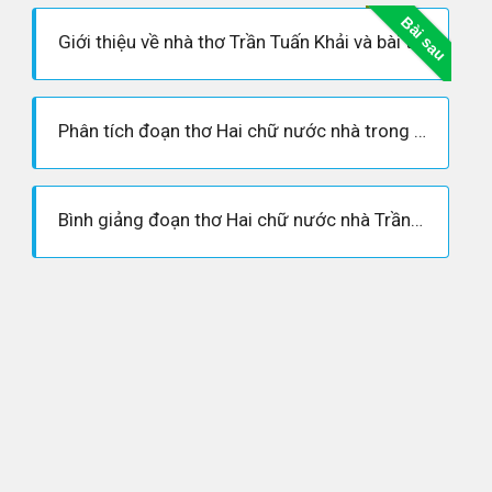
Bài sau
Giới thiệu về nhà thơ Trần Tuấn Khải và bài thơ Hai chữ nước nhà
Phân tích đoạn thơ Hai chữ nước nhà trong bài thơ của Trần Tuấn Khải
Bình giảng đoạn thơ Hai chữ nước nhà Trần Tuấn Khải