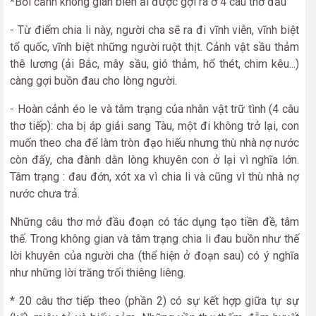
*Bối cảnh không gian biên ải được gợi ra ở 4 câu thơ đầu
- Từ điểm chia li này, người cha sẽ ra đi vĩnh viễn, vĩnh biệt
tổ quốc, vĩnh biệt những người ruột thịt. Cảnh vật sầu thảm
thê lương (ải Bắc, mây sầu, gió thảm, hổ thét, chim kêu...)
càng gợi buồn đau cho lòng người.
- Hoàn cảnh éo le và tâm trạng của nhân vật trữ tình (4 câu
thơ tiếp): cha bị áp giải sang Tàu, một đi không trở lại, con
muốn theo cha để làm tròn đạo hiếu nhưng thù nhà nợ nước
còn đấy, cha đành dằn lòng khuyên con ở lại vì nghĩa lớn.
Tâm trạng : đau đớn, xót xa vì chia li và cũng vì thù nhà nợ
nước chưa trả.
Những câu thơ mở đầu đoạn có tác dụng tạo tiền đề, tâm
thế. Trong không gian và tâm trạng chia li đau buồn như thế
lời khuyên của người cha (thể hiện ở đoạn sau) có ý nghĩa
như những lời trăng trối thiêng liêng.
* 20 câu thơ tiếp theo (phần 2) có sự kết hợp giữa tự sự