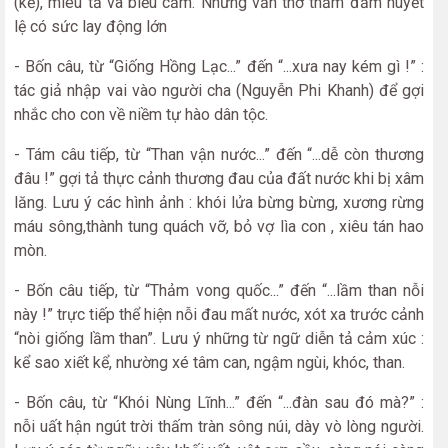
(kể), miêu tả và biểu cảm. Những vần thơ thấm đẫm huyết
lệ có sức lay động lớn
- Bốn câu, từ “Giống Hồng Lạc...” đến “...xưa nay kém gì !” :
tác giả nhập vai vào người cha (Nguyễn Phi Khanh) để gợi
nhắc cho con về niềm tự hào dân tộc.
- Tám câu tiếp, từ “Than vận nước...” đến “...dễ còn thương
đâu !” gợi tả thực cảnh thương đau của đất nước khi bị xâm
lăng. Lưu ý các hình ảnh : khói lửa bừng bừng, xương rừng
máu sông,thành tung quách vỡ, bỏ vợ lìa con , xiêu tán hao
mòn.
- Bốn câu tiếp, từ “Thảm vong quốc...” đến “...lầm than nỗi
này !” trực tiếp thể hiện nỗi đau mất nước, xót xa trước cảnh
“nòi giống lầm than”. Lưu ý những từ ngữ diễn tả cảm xúc :
kể sao xiết kể, nhường xé tâm can, ngậm ngùi, khóc, than.
- Bốn câu, từ “Khói Nùng Lĩnh...” đến “...đàn sau đó mà?” :
nỗi uất hận ngút trời thấm tràn sông núi, dày vò lòng người.