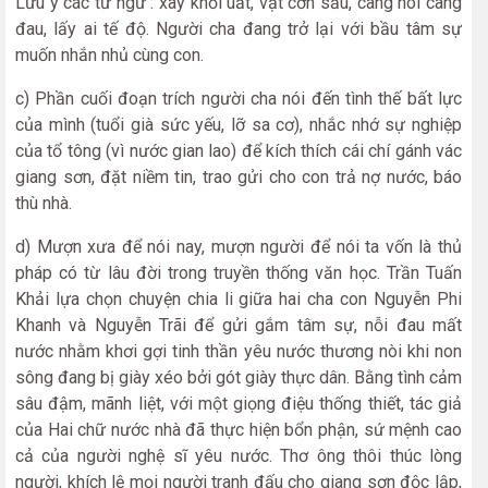
Lưu ý các từ ngữ : xây khối uất, vật cơn sầu, càng nói càng
đau, lấy ai tế độ. Người cha đang trở lại với bầu tâm sự
muốn nhắn nhủ cùng con.
c) Phần cuối đoạn trích người cha nói đến tình thế bất lực
của mình (tuổi già sức yếu, lỡ sa cơ), nhắc nhớ sự nghiệp
của tổ tông (vì nước gian lao) để kích thích cái chí gánh vác
giang sơn, đặt niềm tin, trao gửi cho con trả nợ nước, báo
thù nhà.
d) Mượn xưa để nói nay, mượn người để nói ta vốn là thủ
pháp có từ lâu đời trong truyền thống văn học. Trần Tuấn
Khải lựa chọn chuyện chia li giữa hai cha con Nguyễn Phi
Khanh và Nguyễn Trãi để gửi gắm tâm sự, nỗi đau mất
nước nhằm khơi gợi tinh thần yêu nước thương nòi khi non
sông đang bị giày xéo bởi gót giày thực dân. Bằng tình cảm
sâu đậm, mãnh liệt, với một giọng điệu thống thiết, tác giả
của Hai chữ nước nhà đã thực hiện bổn phận, sứ mệnh cao
cả của người nghệ sĩ yêu nước. Thơ ông thôi thúc lòng
người, khích lệ mọi người tranh đấu cho giang sơn độc lập,