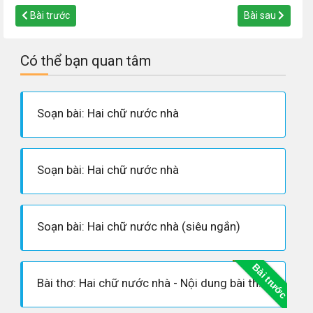
Bài trước
Bài sau
Có thể bạn quan tâm
Soạn bài: Hai chữ nước nhà
Soạn bài: Hai chữ nước nhà
Soạn bài: Hai chữ nước nhà (siêu ngắn)
Bài trước
Bài thơ: Hai chữ nước nhà - Nội dung bài thơ, Hoàn cảnh sáng tác, Dàn ý phân tích tác phẩm