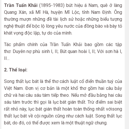
Trần Tuấn Khải
(1895-1983) bút hiệu á Nam, quê ở làng
Quang Xán, xã Mĩ Hà, huyện Mĩ Lộc, tỉnh Nam Định. Ông
thường mượn những đề tài lịch sử hoặc những biểu tượng
nghệ thuật để bộc lộ lòng yêu nước của đồng bào và bày tỏ
khát vọng độc lập, tự do của mình.
Tác phẩm chính của Trần Tuấn Khải bao gồm các tập
thơ: Duyên nợ phù sinh I, II; Bút quan hoài I, II; Với sơn hà I,
II...
2. Thể loại:
Song thất lục bát là thể thơ cách luật cổ điển thuần tuý của
Việt Nam. Đơn vị cơ bản là một khổ thơ gồm hai câu bảy
chữ và hai câu sáu tám tiếp theo. Nếu mở đầu bằng hai câu
sáu tám trước thì gọi là lục bát gián thất. Trừ điểm sai biệt
rất nhỏ này, lục bát gián thất hoàn toàn thống nhất vớisong
thất lục bát về cội nguồn cũng như cách luật. Song thất lục
bát, do đó, có thể được xem là một thuật ngữ chung.