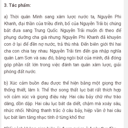
3. Tác phẩm:
a) Thời quân Minh sang xâm lược nước ta, Nguyễn Phi
Khanh, đại thần của triều đình, bố của Nguyễn Trãi bị chúng
bắt đưa sang Trung Quốc. Nguyễn Trãi muốn đi theo để
phụng dưỡng cha già nhưng Nguyễn Phi Khanh đã khuyên
con ở lại để đền nợ nước, trả thù nhà. Đến biên giới thì hai
cha con chia tay nhau. Nguyễn Trãi tìm đến gia nhập nghĩa
quân Lam Sơn và sau đó, bằng ngòi bút của mình, đã đóng
góp phần rất lớn trong việc đánh tan quân xâm lược, giải
phóng đất nước.
b) Xúc cảm buồn đau được thể hiện bằng một giọng thơ
thống thiết, lâm li. Thể thơ song thất lục bát rất thích hợp
với cảm xúc và giọng điệu này. Hai câu bảy chữ như trào
dâng, dồn dập. Hai câu lục bát da diết, chậm mà xoáy sâu,
nhức nhối. Những thanh trắc ở câu bảy, hiệp vần ở hai câu
lục bát làm tăng nhạc tính ở từng khổ thơ: