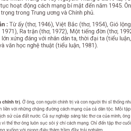
p tục hoạt động cách mạng bí mật đến năm 1945. Ô
 trọng trong Trung ương và Chính phủ.
n :
Từ ấy (thơ, 1946), Việt Bắc (thơ, 1954), Gió lộng
 1971), Ra trận (thơ, 1972), Một tiếng đờn (thơ, 199
ớn xứng đáng với nhân dân ta, thời đại ta (tiểu luận
 văn học nghệ thuật (tiểu luận, 1981).
 chính trị.
Ở ông, con người chính trị và con người thi sĩ thống nh
 liền với những chặng đường cách mạng của cả dân tộc. Mỗi tập
ịch sử của đất nước. Cả sự nghiệp sáng tác thơ ca của mình, ông
ì thế thơ ông luôn sục sôi ý chí cách mạng. Chỉ đến tập thơ cuối
ắng xuống với giọng điệu thâm trầm đầy trải nghiệm.