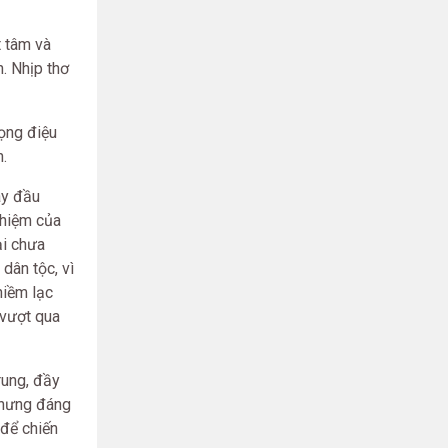
t tâm và
h. Nhịp thơ
iọng điệu
.
ày đầu
nhiệm của
ại chưa
dân tộc, vì
niềm lạc
 vượt qua
rung, đầy
 nhưng đáng
 để chiến