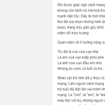
Khi được giác ngộ cách mạng, 
không còn tách rời mà hoà tr
mạnh dân tộc. Đây là một nhậ
thơ đã lựa chọn những hình ả
buộc, trang trải, gần gũi, kh
niệm rất trừu tượng.
Quan niệm về lí tưởng cộng sả
Tôi đã là con của vạn nhà
Là em của vạn kiếp phôi pha
Là anh của vạn đầu em nhỏ
Không áo cơm, cù bất cù bơ…
Nhân vật trữ tình đã ý thức r
mạng. Làm người cách mạng th
trẻ tuổi đã đặt lên vai mình
mạng. Là “con”, là “em”, là 
máu thịt với họ, những người 