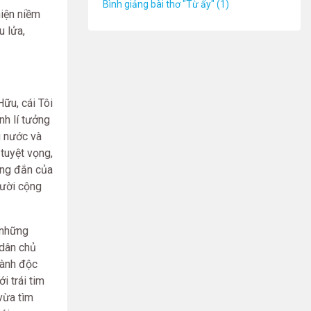
Bình giảng bài thơ "Từ ấy" (1)
hiện niềm
u lửa,
Hữu, cái Tôi
nh lí tưởng
u nước và
tuyệt vọng,
úng đắn của
gười cộng
c những
 dân chủ
iành độc
i trái tim
vừa tìm