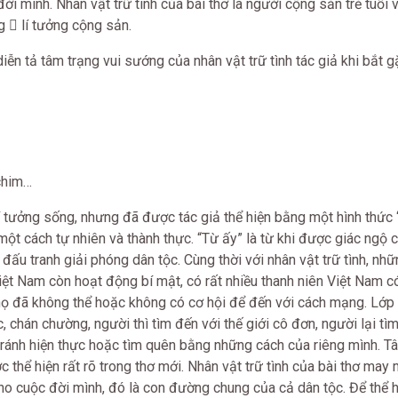
ời mình. Nhân vật trữ tình của bài thơ là người cộng sản trẻ tuổi 
g  lí tưởng cộng sản.
iễn tả tâm trạng vui sướng của nhân vật trữ tình tác giả khi bắt g
chim…
lí tưởng sống, nhưng đã được tác giả thể hiện bằng một hình thức “
 một cách tự nhiên và thành thực. “Từ ấy” là từ khi được giác ngộ
ấu tranh giải phóng dân tộc. Cùng thời với nhân vật trữ tình, nh
ệt Nam còn hoạt động bí mật, có rất nhiều thanh niên Việt Nam c
ọ đã không thể hoặc không có cơ hội để đến với cách mạng. Lớp 
, chán chường, người thì tìm đến với thế giới cô đơn, người lại tì
 tránh hiện thực hoặc tìm quên bằng những cách của riêng mình. T
c thể hiện rất rõ trong thơ mới. Nhân vật trữ tình của bài thơ may
ho cuộc đời mình, đó là con đường chung của cả dân tộc. Để thể 