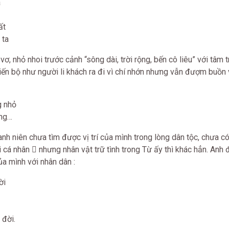
a
ất
 ta
ơ, nhỏ nhoi trước cảnh “sông dài, trời rộng, bến cô liêu” với tâm 
iến bộ như người li khách ra đi vì chí nhớn nhưng vẫn đượm buồn
g nhỏ
ông…
nh niên chưa tìm được vị trí của mình trong lòng dân tộc, chưa c
 cá nhân  nhưng nhân vật trữ tình trong Từ ấy thì khác hẳn. Anh 
ủa mình với nhân dân :
ời
 đời.