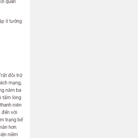
với quan
ặp lí tưởng
rất đỗi trữ
 cách mạng,
ững năm ba
ó tấm lòng
thanh niên
m đến với
âm trạng bế
 mắn hơn.
hiện niềm