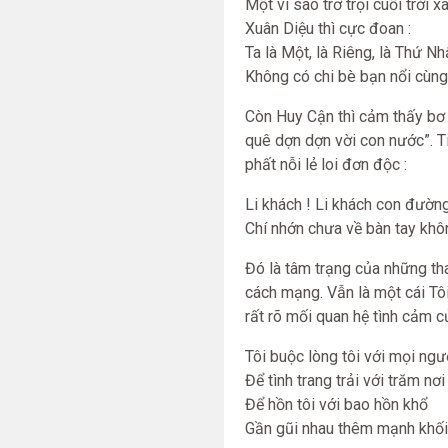
Một vì sao trơ trọi cuối trời x
Xuân Diệu thì cực đoan :
Ta là Một, là Riêng, là Thứ Nh
Không có chi bè bạn nổi cùng
Còn Huy Cận thì cảm thấy bơ v
quê dợn dợn vời con nước”. T
phất nỗi lẻ loi đơn độc :
Li khách ! Li khách con đườn
Chí nhớn chưa về bàn tay kh
Đó là tâm trạng của những tha
cách mạng. Vẫn là một cái Tôi
rất rõ mối quan hệ tình cảm c
Tôi buộc lòng tôi với mọi ngư
Để tình trang trải với trăm nơi
Để hồn tôi với bao hồn khổ
Gần gũi nhau thêm mạnh khối