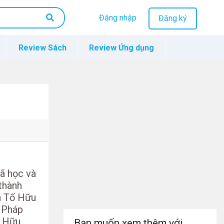
Đăng nhập
Đăng ký
Review Sách
Review Ứng dụng
đã học và
 thành
a Tố Hữu
 Pháp
ố Hữu
Bạn muốn xem thêm với