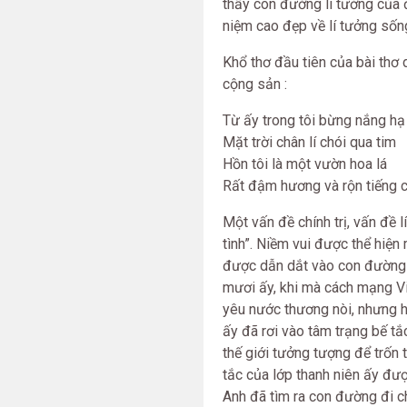
thấy con đường lí tưởng của đ
niệm cao đẹp về lí tưởng sốn
Khổ thơ đầu tiên của bài thơ d
cộng sản :
Từ ấy trong tôi bừng nắng hạ
Mặt trời chân lí chói qua tim
Hồn tôi là một vườn hoa lá
Rất đậm hương và rộn tiếng 
Một vấn đề chính trị, vấn đề 
tình”. Niềm vui được thể hiện
được dẫn dắt vào con đường đ
mươi ấy, khi mà cách mạng Vi
yêu nước thương nòi, nhưng h
ấy đã rơi vào tâm trạng bế tắc
thế giới tưởng tượng để trốn
tắc của lớp thanh niên ấy đượ
Anh đã tìm ra con đường đi c