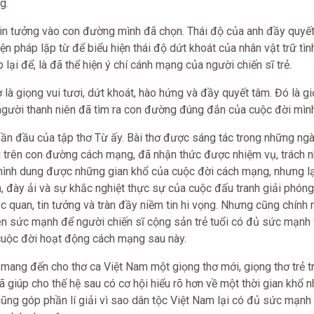
g.
 tin tưởng vào con đường mình đã chọn. Thái độ của anh đầy quyế
ện pháp lặp từ để biểu hiện thái độ dứt khoát của nhân vật trữ tìn
ại để, là đã thể hiện ý chí cánh mạng của người chiến sĩ trẻ.
ơ là giọng vui tươi, dứt khoát, hào hứng và đầy quyết tâm. Đó là g
người thanh niên đã tìm ra con đường đúng đắn của cuộc đời mình
ần đầu của tập thơ Từ ấy. Bài thơ được sáng tác trong những ng
i trên con đường cách mạng, đã nhận thức được nhiệm vụ, trách 
hình dung được những gian khổ của cuộc đời cách mạng, nhưng l
 đày ải và sự khắc nghiệt thực sự của cuộc đấu tranh giải phóng 
ạc quan, tin tưởng và tràn đầy niềm tin hi vọng. Nhưng cũng chính 
n sức mạnh để người chiến sĩ cộng sản trẻ tuổi có đủ sức mạnh
cuộc đời hoạt động cách mạng sau này.
 mang đến cho thơ ca Việt Nam một giọng thơ mới, giọng thơ trẻ t
ã giúp cho thế hệ sau có cơ hội hiểu rõ hơn về một thời gian khổ
cũng góp phần lí giải vì sao dân tộc Việt Nam lại có đủ sức mạnh