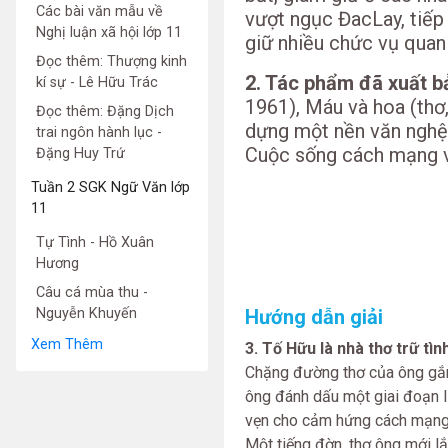
Các bài văn mẫu về
vượt ngục ĐacLay, tiế
Nghị luận xã hội lớp 11
giữ nhiều chức vụ quan
Đọc thêm: Thượng kinh
2. Tác phẩm đã xuất bả
kí sự - Lê Hữu Trác
1961), Máu và hoa (thơ,
Đọc thêm: Đặng Dịch
dựng một nền văn nghệ l
trai ngôn hành lục -
Cuộc sống cách mạng và
Đặng Huy Trứ
Tuần 2 SGK Ngữ Văn lớp
11
Tự Tình - Hồ Xuân
Hương
Câu cá mùa thu -
Nguyễn Khuyến
Hướng dẫn giải
Xem Thêm
3. Tố Hữu là nhà thơ trữ tình
Chặng đường thơ của ông gắn
ông đánh dấu một giai đoạn l
vẹn cho cảm hứng cách mạng v
Một tiếng đờn, thơ ông mới l