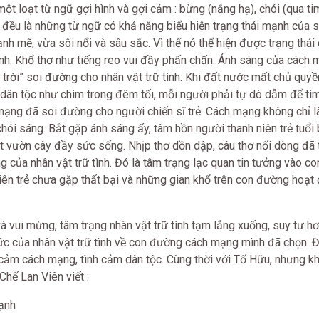
một loạt từ ngữ gợi hình và gợi cảm : bừng (nắng hạ), chói (qua ti
y đều là những từ ngữ có khả năng biểu hiện trạng thái mạnh của s
nh mẽ, vừa sôi nổi và sâu sắc. Vì thế nó thể hiện được trạng thá
ình. Khổ thơ như tiếng reo vui đầy phấn chấn. Ánh sáng của cách 
trời” soi đường cho nhân vật trữ tình. Khi đất nước mất chủ quyề
ả dân tộc như chìm trong đêm tối, mỗi người phải tự dò dẫm để tìm
ạng đã soi đường cho người chiến sĩ trẻ. Cách mạng không chỉ l
í chói sáng. Bắt gặp ánh sáng ấy, tâm hồn người thanh niên trẻ tuổ
 vườn cây đầy sức sống. Nhịp thơ dồn dập, câu thơ nối dòng đã 
 của nhân vật trữ tình. Đó là tâm trạng lạc quan tin tưởng vào c
ên trẻ chưa gặp thất bại và những gian khổ trên con đường hoạt
 vui mừng, tâm trạng nhân vật trữ tình tạm lắng xuống, suy tư hơ
thức của nhân vật trữ tình về con đường cách mạng mình đã chọn. Đ
h cảm cách mạng, tình cảm dân tộc. Cùng thời với Tố Hữu, nhưng k
hế Lan Viên viết :
lạnh