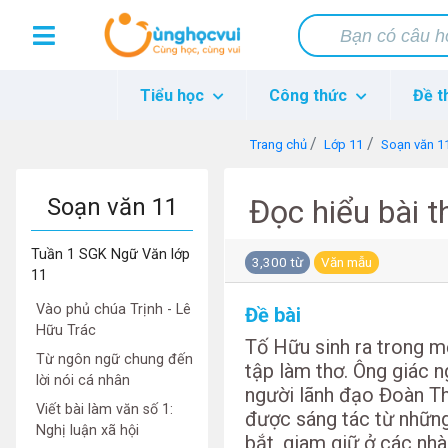
Tiểu học
Công thức
Đề t
Trang chủ
Lớp 11
Soạn văn 1
Soạn văn 11
Đọc hiểu bài t
Tuần 1 SGK Ngữ Văn lớp
3,300 từ
Văn mẫu
11
Vào phủ chúa Trịnh - Lê
Đề bài
Hữu Trác
Tố Hữu sinh ra trong mộ
Từ ngôn ngữ chung đến
tập làm thơ. Ông giác n
lời nói cá nhân
người lãnh đạo Đoàn Th
Viết bài làm văn số 1:
được sáng tác từ nhữn
Nghị luận xã hội
bắt, giam giữ ở các nh