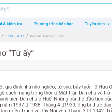
hi & kiểm tra
Phương trình hóa học
Tuyển sinh
1
Từ ấy - Tố Hữu
Đọc hiểu bài thơ “Từ ấy”
hơ “Từ ấy”
t gia đình nhà nho nghèo, từ sáu, bảy tuổi Tố Hữu 
gộ cách mạng trong thời kì Mặt trận Dân chủ và trở
anh niên Dân chủ ở Huế. Những bài thơ đầu tiên củ
g năm 1937  1938. Tháng 4 1939, ông bị thực dân
à lao miền Trung và Tây Nguyên. Tháng 3 1942, T