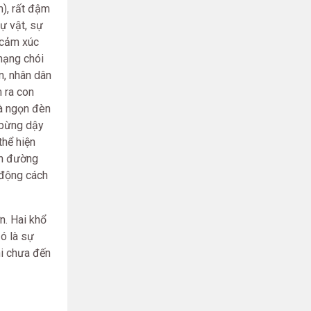
m), rất đậm
ự vật, sự
i cảm xúc
mạng chói
n, nhân dân
 ra con
à ngọn đèn
i bừng dậy
thể hiện
on đường
 động cách
n. Hai khổ
ó là sự
hi chưa đến