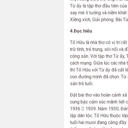
Từ ấy là tập thơ đầu tiên củ
say mê lí tưởng và niềm khát
Xiềng xích, Giải phóng. Bài T
4.Đọc hiểu
Tố Hữu là nhà thơ có vị trí r
trữ tình, trẻ trung, sôi nổi v
cộng sản. Với tập thơ Từ ấy, 
cách mạng. Giữa lúc các nhà 
thì Tố Hữu với Từ ấy đã cất l
con đường mình đã chọn. Từ ấ
sản trẻ tuổi.
Đặt bài thơ vào hoàn cảnh xã h
cung bậc cảm xúc mãnh liệt củ
1936  1939. Năm 1930, Đảng
lập dân tộc. Tố Hữu thuộc lớ
tuổi hai mươi đang căng đầy