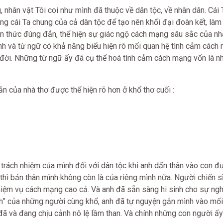
nhân vật Tôi coi như mình đã thuộc về dân tộc, về nhân dân. Cái 
ong cái Ta chung của cả dân tộc để tạo nên khối đại đoàn kết, là
n thức đúng đắn, thể hiện sự giác ngộ cách mạng sâu sắc của nh
nh và từ ngữ có khả năng biểu hiện rõ mối quan hệ tình cảm cách 
ối đời. Những từ ngữ ấy đã cụ thể hoá tình cảm cách mạng vốn là n
n của nhà thơ được thể hiện rõ hơn ở khổ thơ cuối :
õ trách nhiệm của mình đối với dân tộc khi anh dấn thân vào con 
ì bản thân mình không còn là của riêng mình nữa. Người chiến s
 nhiệm vụ cách mạng cao cả. Và anh đã sẵn sàng hi sinh cho sự ng
“anh” của những người cùng khổ, anh đã tự nguyện gắn mình vào mố
đã và đang chịu cảnh nô lệ lầm than. Và chính những con người ấy