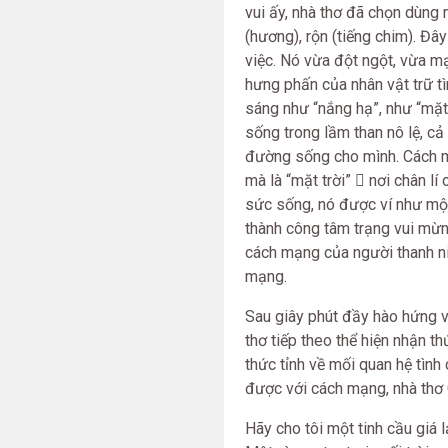
vui ấy, nhà thơ đã chọn dùng 
(hương), rộn (tiếng chim). Đâ
việc. Nó vừa đột ngột, vừa mạ
hưng phấn của nhân vật trữ t
sáng như “nắng hạ”, như “mặt 
sống trong lầm than nô lệ, c
đường sống cho mình. Cách m
mà là “mặt trời”  nơi chân l
sức sống, nó được ví như một
thành công tâm trạng vui mừng
cách mạng của người thanh ni
mạng.
Sau giây phút đầy hào hứng và
thơ tiếp theo thể hiện nhận 
thức tỉnh về mối quan hệ tìn
được với cách mạng, nhà thơ C
Hãy cho tôi một tinh cầu giá 