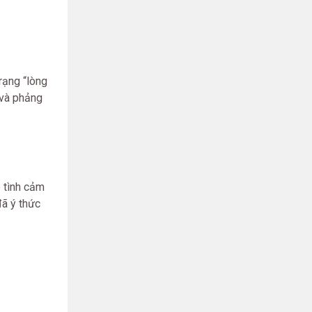
trạng “lòng
 và phảng
ó tình cảm
đã ý thức