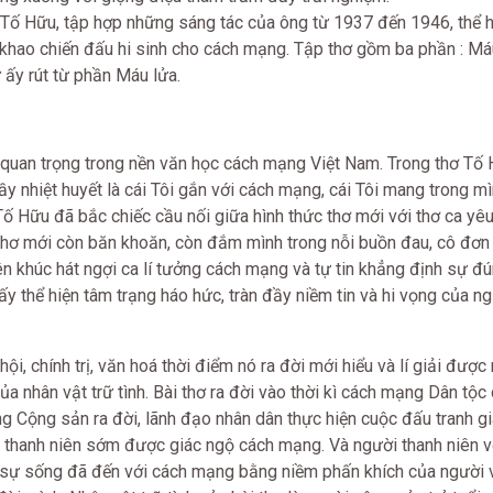
a Tố Hữu, tập hợp những sáng tác của ông từ 1937 đến 1946, thể 
 khao chiến đấu hi sinh cho cách mạng. Tập thơ gồm ba phần : Má
ừ ấy rút từ phần Máu lửa.
ất quan trọng trong nền văn học cách mạng Việt Nam. Trong thơ Tố 
à đầy nhiệt huyết là cái Tôi gắn với cách mạng, cái Tôi mang trong mì
Tố Hữu đã bắc chiếc cầu nối giữa hình thức thơ mới với thơ ca yê
thơ mới còn băn khoăn, còn đắm mình trong nỗi buồn đau, cô đơn 
ên khúc hát ngợi ca lí tưởng cách mạng và tự tin khẳng định sự đ
y thể hiện tâm trạng háo hức, tràn đầy niềm tin và hi vọng của n
ội, chính trị, văn hoá thời điểm nó ra đời mới hiểu và lí giải đượ
a nhân vật trữ tình. Bài thơ ra đời vào thời kì cách mạng Dân tộc
 Cộng sản ra đời, lãnh đạo nhân dân thực hiện cuộc đấu tranh g
p thanh niên sớm được giác ngộ cách mạng. Và người thanh niên vớ
 sự sống đã đến với cách mạng bằng niềm phấn khích của người 