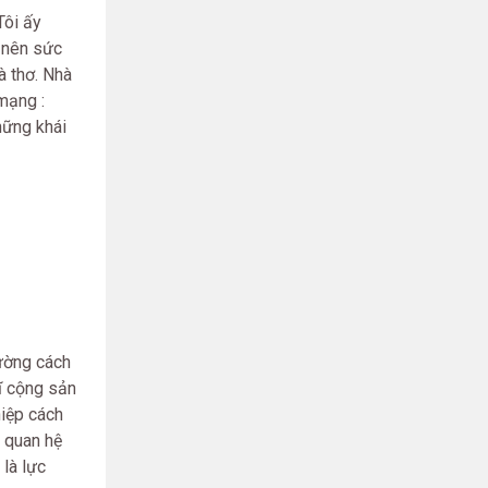
Tôi ấy
m nên sức
à thơ. Nhà
mạng :
hững khái
đường cách
ĩ cộng sản
hiệp cách
i quan hệ
 là lực