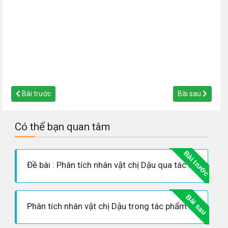
Bài trước
Bài sau
Có thể bạn quan tâm
Bài trước
Đề bài : Phân tích nhân vật chị Dậu qua tác phẩm "Tắt đèn" của Ngô Tất Tố
Bài sau
Phân tích nhân vật chị Dậu trong tác phẩm Tắt đèn của Ngô Tất Tố