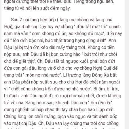
ngoài đường thét trói kẻ thiếu sưu. Tiếng trống ngũ liên,
tiếng tù và nổi lên suốt đêm ngày.
Sau 2 cái tang liên tiếp ( tang mẹ chồng và tang chú
Hợi), gia đình chị Dậy tuy vợ chồng " đầu tắt mặt tối" quanh
năm mà vẫn " cơm không đủ ăn, áo không đủ mặc", đến nay
đã " lên đến bậc nhì, bậc nhất trong hạng cùng đinh". Anh
Dậu lại bị trận ốm kéo dài mấy tháng trời...Không có tiền
nộp sưu, anh Dậu đã bị bọn cường hào " bắt trói như chói
chó để giết thịt". Chị Dậu tất tả ngược xuôi, phải bán đứt
đứa con gái đầu lòng và ổ chó cho vợ chồng Nghị Quế để
trang trải " món nợ nhà nước". Lí trưởng làng Đông Xá bắt
anh Dậu phải nộp suất sưu cho chú Hợi đã chết năm ngoái
vì " chết cũng không trốn được nợ nhà nước". Bị ốm, bị trói,
bị đánh...anh Dậu ngất đi, rũ rượi như xác chết, được khiêng
trả về nhà. Sáng hôm sau, khi anh Dậu còn " ốm rền rền"
đang nghểnh cổ húp cháo thì tay chân bọn hào lí ập đến.
Chúng lồng lên chửi mắng, bịch vào ngực và tát đánh bốp
vào mặt chị Dậu. Chị Dậu van lạy chúng tha trói cho chồng