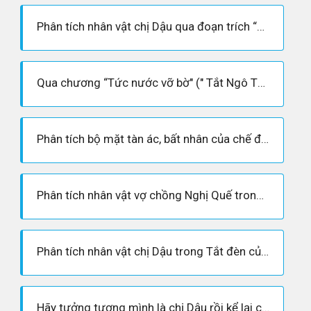
Phân tích nhân vật chị Dậu qua đoạn trích “Tức nước…” trích “Tắt đèn " Ngô Tất Tố
Qua chương “Tức nước vỡ bờ" (" Tắt Ngô Tất Tố) phân tích diễn biến tâm lí của chị Dậu
Phân tích bộ mặt tàn ác, bất nhân của chế độ thực dân, phong kiến
Phân tích nhân vật vợ chồng Nghị Quế trong tác phẩm "Tắt đèn”
Phân tích nhân vật chị Dậu trong Tắt đèn của Ngô Tất Tố
Hãy tưởng tượng mình là chị Dậu rồi kể lại chuyện chị Dậu đánh tên cai lệ