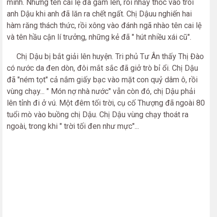
mình. Nhưng tên cai lệ đã gầm lên, ròi nhảy thốc vào trói
anh Dậu khi anh đã lăn ra chết ngất. Chị Dậuu nghiến hai
hàm răng thách thức, rồi xông vào đánh ngã nhào tên cai lệ
và tên hầu cận lí trưởng, những kẻ đã " hút nhiều xái cũ".
Chị Dậu bị bắt giải lên huyện. Tri phủ Tư Ân thấy Thị Đào
có nước da đen dòn, đôi mắt sắc đã giở trò bỉ ổi. Chị Dậu
đã "ném tọt" cả nắm giấy bạc vào mặt con quỷ dâm ô, rồi
vùng chạy... " Món nợ nhà nước" vẫn còn đó, chị Dậu phải
lên tỉnh đi ở vú. Một đêm tối trời, cụ cố Thượng đã ngoài 80
tuổi mò vào buồng chị Dậu. Chị Dậu vùng chạy thoát ra
ngoài, trong khi " trời tối đen như mực"...