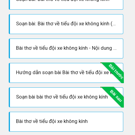
Soạn bài: Bài thơ về tiểu đội xe không kính (Siêu ngắn)
Bài thơ về tiểu đội xe không kính - Nội dung bài thơ, Hoàn cảnh sáng tác, Dàn ý phân tích tác phẩm
Bài trước
Hướng dẫn soạn bài Bài thơ về tiểu đội xe không kính - Phạm Tiến Duật
Bài sau
Soạn bài bài thơ về tiểu đội xe không kính
Bài thơ về tiểu đội xe không kính