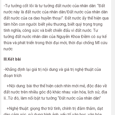
-Tư tưởng cốt lõi là tư tưởng đất nước của nhân dân: “Đất
nước này là đất nước của nhân dân/Đất nước của nhân dân
đất nước của ca dao huyền thoại”. Đất nước ấy thể hiện qua
tâm hồn con người: biết yêu thương, biết quý trọng trọng
tình nghĩa, công sức và biết chiến đấu vì đất nước. Tư
tưởng đất nước nhân dân của Nguyễn Khoa Điềm có sự kế
thừa và phát triển trong thời đại mới, thời đại chống Mĩ cứu
nước
III.Kết bài
-Khẳng định lại giá trị nội dung và giá trị nghệ thuật của
đoạn trích
+Nội dung: bài thơ thể hiện cách nhìn mới mẻ, độc đáo về
đất nước trên nhiều góc độ khác nhau: văn hóa, lịch sử, địa
lí...Từ đó, làm nổi bật tư tưởng “Đất nước của nhân dân”
+Nghệ thuật: giọng thơ trữ tình, chính trị đằm thắm, dạt
dào cảm xúc, sử dụng hình ảnh, yếu tố văn học, văn hóa