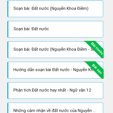
Soạn bài: Đất nước (Nguyễn Khoa Điềm)
Soạn bài: Đất nước
Bài trước
Soạn bài: Đất nước (Nguyễn Khoa Điềm - Siêu ngắn)
Bài sau
Hướng dẫn soạn bài Đất nước - Nguyễn Khoa Điềm
Phân tích Đất nước hay nhất - Ngữ văn 12
Những cảm nhận về đất nước của Nguyễn Khoa Điềm trong phần một đoạn trích “Đất nước”