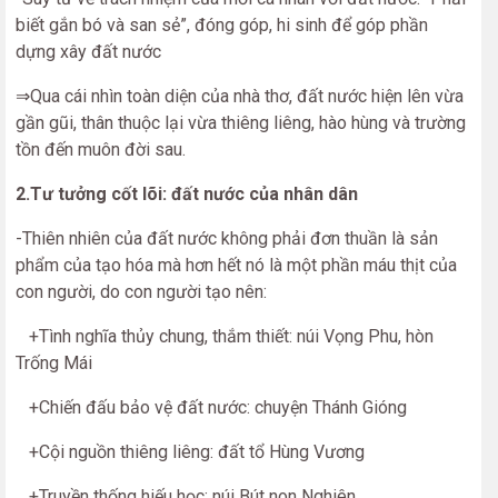
biết gắn bó và san sẻ”, đóng góp, hi sinh để góp phần
dựng xây đất nước
⇒Qua cái nhìn toàn diện của nhà thơ, đất nước hiện lên vừa
gần gũi, thân thuộc lại vừa thiêng liêng, hào hùng và trường
tồn đến muôn đời sau.
2.Tư tưởng cốt lõi: đất nước của nhân dân
-Thiên nhiên của đất nước không phải đơn thuần là sản
phẩm của tạo hóa mà hơn hết nó là một phần máu thịt của
con người, do con người tạo nên:
+Tình nghĩa thủy chung, thắm thiết: núi Vọng Phu, hòn
Trống Mái
+Chiến đấu bảo vệ đất nước: chuyện Thánh Gióng
+Cội nguồn thiêng liêng: đất tổ Hùng Vương
+Truyền thống hiếu học: núi Bút non Nghiên