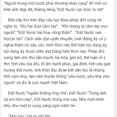
"Người trong một nước phải thương nhau cùng" thì mới có
hình ảnh đẹp đẽ, thiêng liêng "Đất Nước vẹn tròn, to lớn".
Bốn câu thơ trên đây cấu tạo theo phép đối xứng về
ngôn từ: "Khi hai đứa cầm tay"... "Khi chúng ta cầm tay mọi
người", "Đất Nước hài hòa, nồng thắm"... "Đất Nước vẹn
tròn,to lớn". Cách diễn đạt uyển chuyển, sinh động ấy có ý
nghía thẩm mĩ sâu sắc: hình thức này thể hiện nội dung ấy,
nội dung ấy được diễn đạt bằng hình thức này. Phép đối
xứng làm cho thơ liền mạch, hài hòa, gắn bó, thế hiện rõ ý
thơ: tình yêu lứa đôi, tổ ấm hạnh phúc, gia đình, tình yẽu quê
hương đất nước, tinh thần đại đoàn kết dân tộc là những
tình cảm đcp, làm nên truyền thống "yêu nước, yêu nhà, yêu
người" và đó là sức mạnh Việt Nam.
Đất Nước "nguồn thiêng ông cha", Đất Nước "Trong anh
và em hôm nay", Đất Nước trong mai sau. Như một nhắn
nhủ, như một kì vọng sáng ngời niềm tin:
"Mai này con ta lớn lên