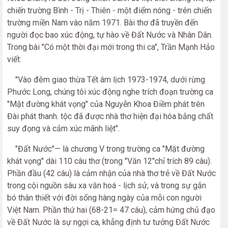
chiến trường Bình - Trị - Thiên - một điểm nóng - trên chiến
trường miền Nam vào năm 1971. Bài thơ đã truyền đến
người đọc bao xúc động, tự hào về Đất Nước và Nhân Dân.
Trong bài "Có một thời đại mới trong thi ca", Trần Mạnh Hảo
viết:
"Vào đêm giao thừa Tết âm lịch 1973-1974, dưới rừng
Phước Long, chúng tôi xúc động nghe trích đoạn trường ca
"Mặt đường khát vọng" của Nguyễn Khoa Điềm phát trên
Đài phát thanh. tộc đã được nhà thơ hiện đại hóa bằng chất
suy đọng và cảm xúc mãnh liệt".
"Đất Nước"— là chương V trong trường ca "Mặt đường
khát vọng" dài 110 câu thơ (trong "Văn 12"chỉ trích 89 câu).
Phần đầu (42 câu) là cảm nhận của nhà thơ trẻ về Đất Nước
trong cội nguồn sâu xa văn hoá - lịch sử, và trong sự gắn
bó thân thiết với đời sống hàng ngày của mỗi con người
Việt Nam. Phần thứ hai (68-21= 47 câu), cảm hứng chủ đạo
về Đất Nước là sự ngợi ca, khẳng định tư tưởng Đất Nước