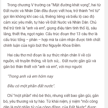
Trong chương V trường ca "Mặt đường khát vọng", hai từ
Đất nước và Nhân Dân đều được viết hoa, trở thành "mĩ từ"
gợi lên không khí cao cả, thiêng liêng và biểu lộ cao độ
cảm xúc yêu mến, tự hào về Đất Nước và Nhân Dân. Chủ
thể trữ tình là "anh và em", giọng điệu tâm tình thổ lộ, sâu
lắng, thiết tha, ngọt ngào. Cấu trúc đoạn thơ 13 câu thơ là
cấu trúc tổng – phân – hợp mà ta cảm nhận được tính chất
chính luận của ngòi bút thơ Nguyễn Khoa Điềm.
Hai câu thơ mở đoạn là sự thức nhận chân lí về cội
nguồn, về truyền thống, về lịch sử,... Đất nước gần gũi và
gắn bó thân thiết với "anh và em", với mọi người:
"Trong anh và em hôm nay
Đều có một phần đất nước".
Chỉ "một phần" nhỏ bé thôi, nhưng xiết bao gần gũi, gắn
bó, yêu thương và tự hào. Từ khái niệm, ý niệm "mỗi công
dân là một phần tử của cộng đồng, của Đất Nước" được