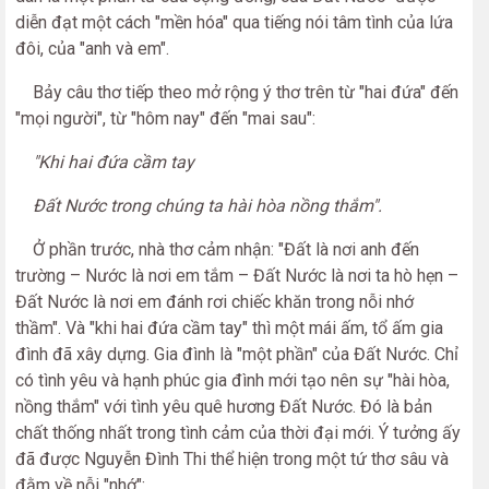
diễn đạt một cách "mền hóa" qua tiếng nói tâm tình của lứa
đôi, của "anh và em".
Bảy câu thơ tiếp theo mở rộng ý thơ trên từ "hai đứa" đến
"mọi người", từ "hôm nay" đến "mai sau":
"Khi hai đứa cầm tay
Đất Nước trong chúng ta hài hòa nồng thắm".
Ở phần trước, nhà thơ cảm nhận: "Đất là nơi anh đến
trường – Nước là nơi em tắm – Đất Nước là nơi ta hò hẹn –
Đất Nước là nơi em đánh rơi chiếc khăn trong nỗi nhớ
thầm". Và "khi hai đứa cầm tay" thì một mái ấm, tổ ấm gia
đình đã xây dựng. Gia đình là "một phần" của Đất Nước. Chỉ
có tình yêu và hạnh phúc gia đình mới tạo nên sự "hài hòa,
nồng thắm" với tình yêu quê hương Đất Nước. Đó là bản
chất thống nhất trong tình cảm của thời đại mới. Ý tưởng ấy
đã được Nguyễn Đình Thi thể hiện trong một tứ thơ sâu và
đằm về nỗi "nhớ":