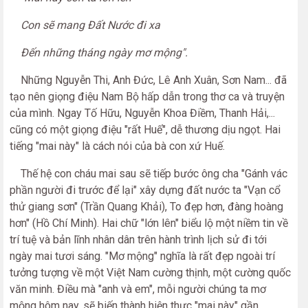
Con sẽ mang Đất Nước đi xa
Đến những tháng ngày mơ mộng".
Những Nguyễn Thi, Anh Đức, Lê Anh Xuân, Sơn Nam... đã
tạo nên giọng điệu Nam Bộ hấp dẫn trong thơ ca và truyện
của mình. Ngay Tố Hữu, Nguyễn Khoa Điềm, Thanh Hải,...
cũng có một giọng điệu "rất Huế", dễ thương dịu ngọt. Hai
tiếng "mai này" là cách nói của bà con xứ Huế.
Thế hệ con cháu mai sau sẽ tiếp bước ông cha "Gánh vác
phần người đi trước để lại" xây dựng đất nước ta "Vạn cổ
thử giang sơn" (Trần Quang Khải), To đẹp hơn, đàng hoàng
hơn" (Hồ Chí Minh). Hai chữ "lớn lên" biểu lộ một niềm tin về
trí tuệ và bản lĩnh nhân dân trên hành trình lịch sử đi tới
ngày mai tươi sáng. "Mơ mộng" nghĩa là rất đẹp ngoài trí
tưởng tượng về một Việt Nam cường thịnh, một cường quốc
văn minh. Điều mà "anh và em", mỗi người chúng ta mơ
mộng hôm nay, sẽ biến thành hiện thực "mai này" gần.