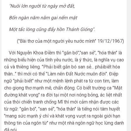
"Nuôi lớn người từ ngày mở đất,
Bốn ngàn năm nằm gai nếm mật
Một tấc lòng cũng đẩy hồn Thánh Gióng".
("Bài thơ của một người yêu nước mình" 19/12/1967)
Với Nguyễn Khoa Điềm thì "gắn bó","san sẻ", "hóa thân" là
những biểu hiện của tình yêu nước, là ý thức, là nghĩa vụ cao
cả và thiêng liêng. "Phải biết gắn bó san sẻ... phảibiết hóa
thân..." thì mới có thể "Làm nên Đất Nước muôn đời". Điệp
ngữ "phải biết" như một mệnh lệnh phát ra từ con tim, làm
cho giọng thơ mạnh mẽ, chấn động. Có biết trường ca "Mặt
đường khát vọng" ra đời tại một nơi nóng bỏng, ác liệt nhất
của thòi chiến tranh chống Mĩ thì mới cảm nhận được các
từ ngữ: "gắn bó", "san sẻ", "hóa thân" là tiếng nói tâm huyết
"mang sức mạnh ý chí và khát vọng vượt ra ngoài giới hạn
thông tin của ngôn từ" như một nhà ngôn ngữ học lừng danh
đã nói.