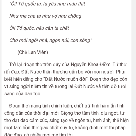
"Ôi! Tổ quốc ta, ta yêu như máu thịt
Như mẹ cha ta như vợ như chồng
Ôi! Tổ quốc, nếu cần ta chết
Cho mỗi ngôi nhà, ngọn núi, con sông".
(Chế Lan Viên)
Trở lại đoạn thơ trên đây của Nguyễn Khoa Điềm. Tứ thơ
rấi đẹp. Đất Nước thân thương gắn bó với mọi người. Phải
biết hiến dâng cho "Đất Nước muôn đời". Đoạn thơ đẹp còn
vì sáng ngời niềm tin về tương lai Đất Nước và tiền đồ tươi
sáng của dân tộc.
Đoạn thơ mang tính chính luận, chất trữ tình hàm ẩn tính
công dân của thời đại mới. Giọng thơ tâm tình, dịu ngọt, tứ
thơ dạt dào cảm xúc, sáng tạo về ngôn từ, hình ảnh, thể hiện
một tâm hồn thơ giàu chất suy tư, khẳng định một thi pháp
độc đáo, có nhiều mới mẻ tìm tòi.