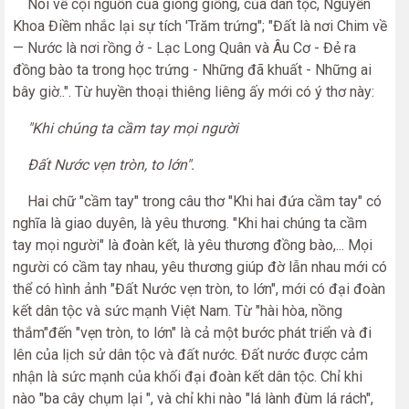
Nói về cội nguồn của giòng giống, của dân tộc, Nguyễn
Khoa Điềm nhắc lại sự tích 'Trăm trứng"; "Đất là nơi Chim về
— Nước là nơi rồng ở - Lạc Long Quân và Âu Cơ - Đẻ ra
đồng bào ta trong học trứng - Những đã khuất - Những ai
bây giờ..". Từ huyền thoại thiêng liêng ấy mới có ý thơ này:
"Khi chúng ta cầm tay mọi người
Đất Nước vẹn tròn, to lớn".
Hai chữ "cầm tay" trong câu thơ "Khi hai đứa cầm tay" có
nghĩa là giao duyên, là yêu thương. "Khi hai chúng ta cầm
tay mọi người" là đoàn kết, là yêu thương đồng bào,... Mọi
người có cầm tay nhau, yêu thương giúp đờ lẫn nhau mới có
thể có hình ảnh "Đất Nước vẹn tròn, to lớn", mới có đại đoàn
kết dân tộc và sức mạnh Việt Nam. Từ "hài hòa, nồng
thắm"đến "vẹn tròn, to lớn" là cả một bước phát triển và đi
lên của lịch sử dân tộc và đất nước. Đất nước được cảm
nhận là sức mạnh của khối đại đoàn kết dân tộc. Chỉ khi
nào "ba cây chụm lại ", và chỉ khi nào "lá lành đùm lá rách",