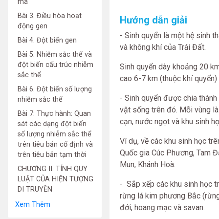
mã
Bài 3. Điều hòa hoạt
Hướng dẫn giải
động gen
- Sinh quyển là một hệ sinh t
Bài 4. Đột biến gen
và không khí của Trái Đất.
Bài 5. Nhiễm sắc thể và
đột biến cấu trúc nhiễm
Sinh quyển dày khoảng 20 km,
sắc thể
cao 6-7 km (thuộc khí quyển)
Bài 6. Đột biến số lượng
- Sinh quyển được chia thành 
nhiễm sắc thể
vật sống trên đó. Mỗi vùng là
Bài 7: Thực hành: Quan
cạn, nước ngọt và khu sinh họ
sát các dạng đột biến
số lượng nhiễm sắc thể
Ví dụ, về các khu sinh học t
trên tiêu bản cố định và
Quốc gia Cúc Phương, Tam Đảo
trên tiêu bản tạm thời
Mun, Khánh Hoà.
CHƯƠNG II. TÍNH QUY
LUẬT CỦA HIỆN TƯỢNG
- Sắp xếp các khu sinh học tr
DI TRUYỀN
rừng lá kim phương Bắc (rừng 
Xem Thêm
đới, hoang mạc và savan.