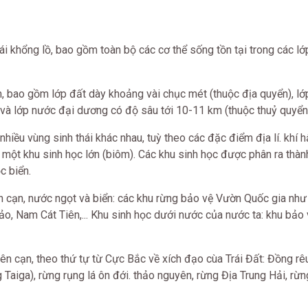
hái khổng lồ, bao gồm toàn bộ các cơ thể sống tồn tại trong các lớ
 bao gồm lớp đất dày khoảng vài chục mét (thuộc địa quyển), lớ
 và lớp nước đại dương có độ sâu tới 10-11 km (thuộc thuỷ quyển
nhiều vùng sinh thái khác nhau, tuỳ theo các đặc điểm địa lí. khí h
 một khu sinh học lớn (biôm). Các khu sinh học được phân ra thàn
c biển.
rên cạn, nước ngọt và biển: các khu rừng bảo vệ Vườn Quốc gia nh
, Nam Cát Tiên,... Khu sinh học dưới nước của nước ta: khu bảo
ên cạn, theo thứ tự từ Cực Bắc về xích đạo cùa Trái Đất: Đồng rêu
Taiga), rừng rụng lá ôn đới. thảo nguyên, rừng Địa Trung Hải, rừn