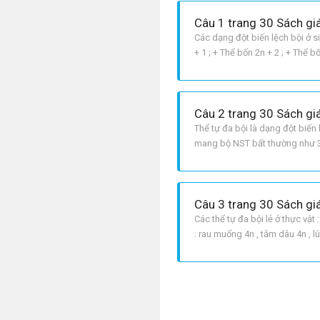
Câu 1 trang 30 Sách gi
Các dạng đột biến lệch bội ở si
+ 1 ; + Thể bốn 2n + 2 ; + Thể 
Đao ở người 3 NST 21 các dạn
Câu 2 trang 30 Sách gi
Thể tự đa bội là dạng đột biến
mang bộ NST bất thường như 3n 
nhau trong một tế bào . Loại đ
Câu 3 trang 30 Sách gi
Các thể tự đa bội lẻ ở thực vật :
: rau muống 4n , tằm dâu 4n , lúa