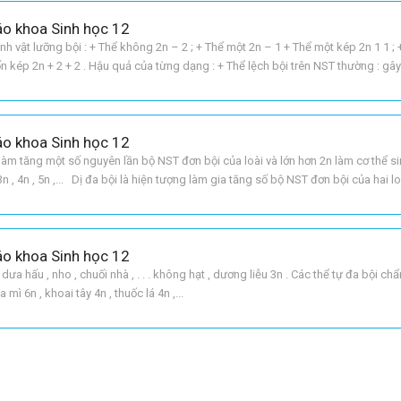
áo khoa Sinh học 12
nh vật lưỡng bội : + Thể không 2n – 2 ; + Thể một 2n – 1 + Thể một kép 2n 1 1 ;
bốn kép 2n + 2 + 2 . Hậu quả của từng dạng : + Thể lệch bội trên NST thường : gâ
g bất thư
áo khoa Sinh học 12
 làm tăng một số nguyên lần bộ NST đơn bội của loài và lớn hơn 2n làm cơ thể si
, 4n , 5n ,... Dị đa bội là hiện tượng làm gia tăng số bộ NST đơn bội của hai l
ột biến này chỉ được phát sinh ở
áo khoa Sinh học 12
 dưa hấu , nho , chuối nhà , . . . không hạt , dương liễu 3n . Các thể tự đa bội chẩ
 mì 6n , khoai tây 4n , thuốc lá 4n ,...