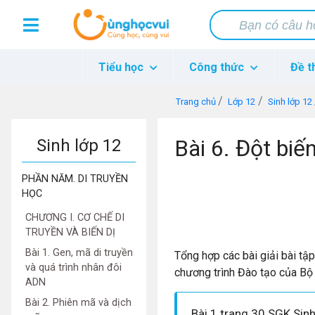
Tiểu học
Công thức
Đề t
Trang chủ
Lớp 12
Sinh lớp 12
Bài 6. Đột biế
Sinh lớp 12
PHẦN NĂM. DI TRUYỀN
HỌC
CHƯƠNG I. CƠ CHẾ DI
TRUYỀN VÀ BIẾN DỊ
Bài 1. Gen, mã di truyền
Tổng hợp các bài giải bài tậ
và quá trình nhân đôi
chương trình Đào tạo của Bộ
ADN
Bài 2. Phiên mã và dịch
Bài 1 trang 30 SGK Sin