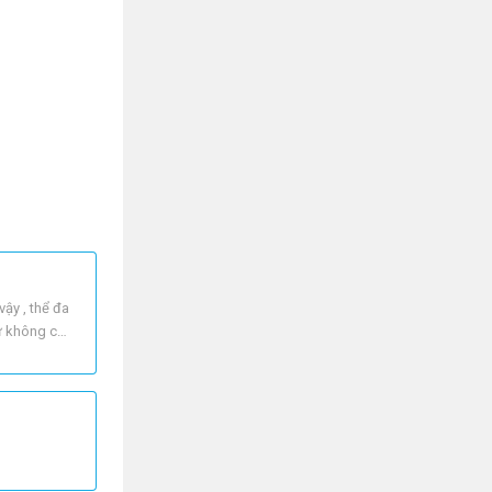
ậy , thể đa
hư không có