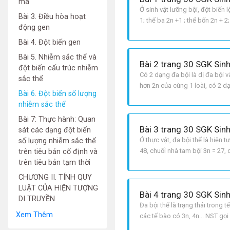
mã
Ở sinh vật lưỡng bội, đột biến
Bài 3. Điều hòa hoạt
1; thể ba 2n +1 ; thể bốn 2n + 
động gen
hay vài cặp NST một cách khá
Bài 4. Đột biến gen
Bài 5. Nhiễm sắc thể và
Bài 2 trang 30 SGK Sin
đột biến cấu trúc nhiễm
Có 2 dạng đa bội là dị đa bội 
sắc thể
hơn 2n của cùng 1 loài, có 2 dạ
Bài 6. Đột biến số lượng
bộ NST lưỡng bội của 2 loài khá
nhiễm sắc thể
Bài 7: Thực hành: Quan
Bài 3 trang 30 SGK Sin
sát các dạng đột biến
Ở thực vật, đa bội thể là hiện 
số lượng nhiễm sắc thể
48, chuối nhà tam bội 3n = 27, 
trên tiêu bản cố định và
trên tiêu bản tạm thời
CHƯƠNG II. TÍNH QUY
LUẬT CỦA HIỆN TƯỢNG
Bài 4 trang 30 SGK Sin
DI TRUYỀN
Đa bội thể là trạng thái trong
Xem Thêm
các tế bào có 3n, 4n... NST gọi
nhiều chất dinh dưỡng, đa bội 