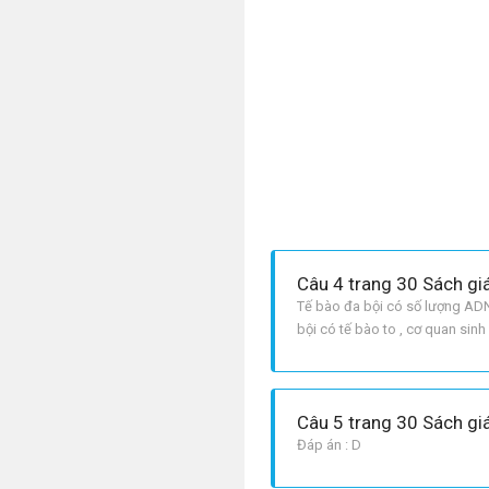
Câu 4 trang 30 Sách gi
Tế bào đa bội có số lượng ADN 
bội có tế bào to , cơ quan sinh
khả năng giao tử bình thường 
Câu 5 trang 30 Sách gi
Đáp án : D