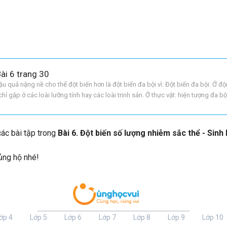
Bài 6 trang 30
u quả nặng nề cho thể đột biến hơn là đột biến đa bội vì: Đột biến đa bội: Ở độ
chỉ gặp ở các loài lưỡng tính hay các loài trinh sản. Ở thực vật: hiện tượng đa b
c vật thường có số lượng N
 các bài tập trong
Bài 6. Đột biến số lượng nhiễm sắc thể - Sinh 
 ủng hộ nhé!
ớp 4
Lớp 5
Lớp 6
Lớp 7
Lớp 8
Lớp 9
Lớp 10