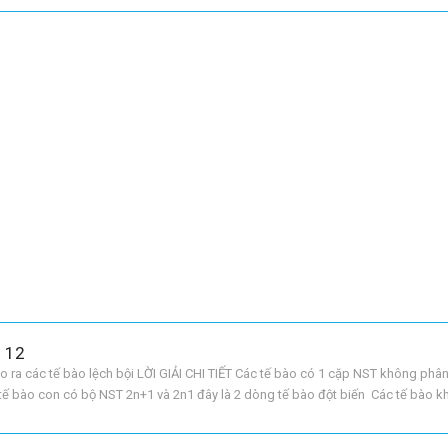
h 12
ạo ra các tế bào lệch bội LỜI GIẢI CHI TIẾT Các tế bào có 1 cặp NST không phân
tế bào con có bộ NST 2n+1 và 2n1 đây là 2 dòng tế bào đột biến Các tế bào 
ào con 2n như vậy trong cơ thể sẽ có