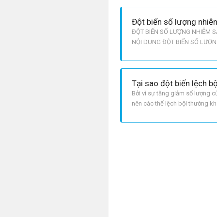
Đột biến số lượng nhiễ
ĐỘT BIẾN SỐ LƯỢNG NHIỄM S
NỘI DUNG ĐỘT BIẾN SỐ LƯỢN
VỀ CHỦ ĐỀ NÀY. I. KHÁI NIỆM C
Bởi vì sự tăng giảm số lượng 
nên các thể lệch bội thường k
các ca thai bị sảy tự nhiên có 