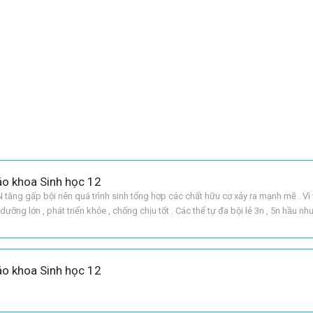
áo khoa Sinh học 12
tăng gấp bội nên quá trình sinh tổng hợp các chất hữu cơ xảy ra mạnh mẽ . Vì v
 dưỡng lớn , phát triển khỏe , chống chịu tốt . Các thể tự đa bội lẻ 3n , 5n hầu n
. Những giống cây ăn q
áo khoa Sinh học 12