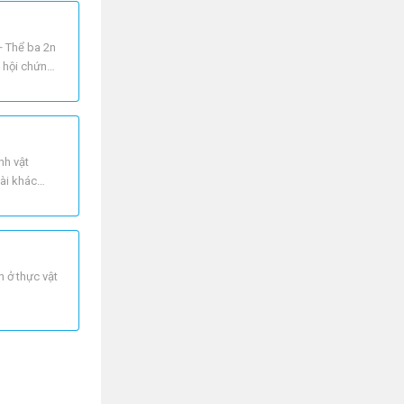
 + Thể ba 2n
y hội chứng
nh vật
oài khác
n ở thực vật