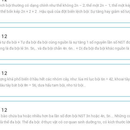
 lệch bội thường có dạng chính như thể không 2n – 2; thể một 2n – 1; thể một ké
2; thể bốn kép 2n + 2 + 2 . Hậu quả của đột biến lệch bội: Sự tăng hay giảm số l
c thường đã làm mất cân bằn
h 12
và tự đa bội + Tự đa bội đa bội cùng nguồn là sự tăng 1 số nguyên lần số NST đơ
ng là đa bội lẻ 3n. 5n,.. và đa bội chẵn 4n. 6n… + Dị đa bội đa bội khác nguồn là
c nhau tồn tại trong 1 tế
h 12
tượng khá phổ biến ở hầu hết các nhóm cây, như: lúa mì lục bội 6n = 42, khoai tây
dâu tây bát bội 8n = 56, dưa hấu tam bội, nho tứ bội…
h 12
 tế bào chứa ba hoặc nhiều hơn ba lần số đơn bội NST 3n hoặc 4n, 5n.... Những 
 là thể đa bội. Thể đa bội: ở thực vật có cơ quan sinh dưỡng to, có kích thước lớ
lẻ không hạt và có một số đặ