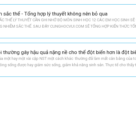
m sắc thể - Tổng hợp lý thuyết không nên bỏ qua
ẮC THỂ LÝ THUYẾT CẦN GHI NHỚ BỘ MÔN SINH HỌC 12 CÁC EM HỌC SINH S
G NHIỄM SẮC THỂ. SAU ĐÂY CUNGHOCVUI.COM SẼ TỔNG HỢP KIẾN THỨC T
HUNG Nhiễm sắc thể NST là vật thẻ di truyền tồn tại trong nhân tế bào
của một hay một vài cặp NST một cách khác thường đã làm mất cân bằng của t
hông sống được hay giảm sức sống, giảm khả năng sinh sản. Thực tế cho thấy 
bất thường về bộ NST thì thể 1 chiểm 15,3