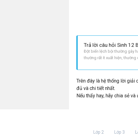
Trả lời câu hỏi Sinh 12 
Đột biến lệch bội thường gây hậ
thường rất ít xuất hiện, thường 
biến. Những dạng đa bội ở thự
Trên đây là hệ thống lời giải
đủ và chi tiết nhất.
Nếu thấy hay, hãy chia sẻ và
Lớp 2
Lớp 3
L