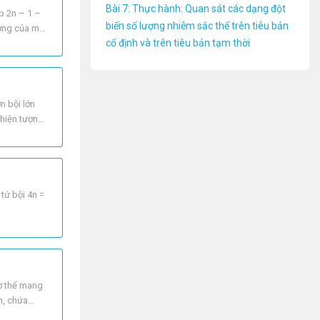
Bài 7: Thực hành: Quan sát các dạng đột
p 2n – 1 –
biến số lượng nhiễm sắc thể trên tiêu bản
ượng của một
cố định và trên tiêu bản tạm thời
n bội lớn
 hiện tượng
 tứ bội 4n =
cơ thể mang
n, chứa