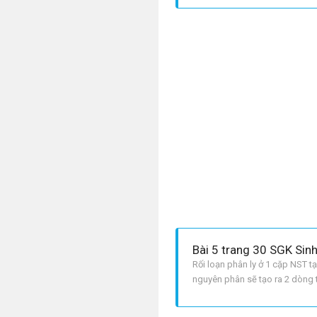
Bài 5 trang 30 SGK Sin
Rối loạn phân ly ở 1 cặp NST t
nguyên phân sẽ tạo ra 2 dòng 
phân bình thường tạo các tế b