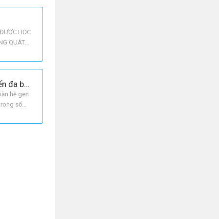
Ẽ ĐƯỢC HỌC
ỔNG QUÁT
Tại sao đột biến lệch bội thường gây hậu quả nặng nề cho thể đột biến hơn là đột biến đa bội?
oàn hệ gen
trong số