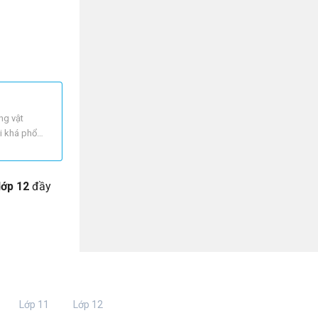
ng vật
ội khá phổ
lớp 12
đầy
Lớp 11
Lớp 12