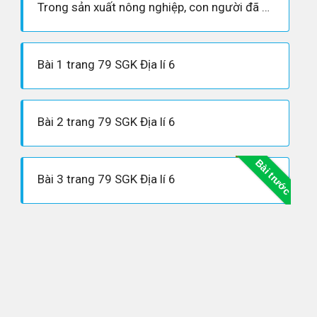
Trong sản xuất nông nghiệp, con người đã có nhiều biện pháp làm tăng độ phì của đất (làm cho đất tốt). Hãy trình bày một số giải pháp làm tăng độ phì mà em biết.
Bài 1 trang 79 SGK Địa lí 6
Bài 2 trang 79 SGK Địa lí 6
Bài trước
Bài 3 trang 79 SGK Địa lí 6