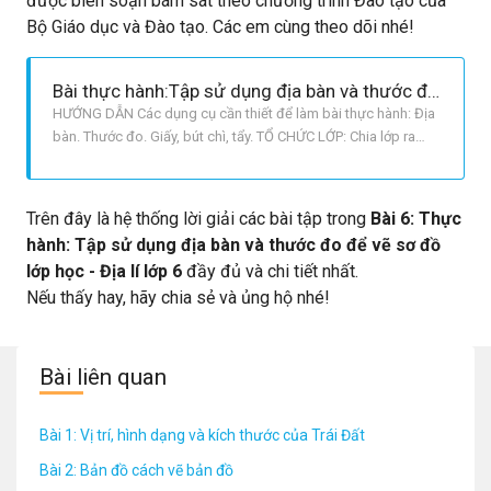
được biên soạn bám sát theo chương trình Đào tạo của
Bộ Giáo dục và Đào tạo. Các em cùng theo dõi nhé!
Bài thực hành:Tập sử dụng địa bàn và thước đo để vẽ sơ đồ lớp học
HƯỚNG DẪN Các dụng cụ cần thiết để làm bài thực hành: Địa
bàn. Thước đo. Giấy, bút chì, tẩy. TỔ CHỨC LỚP: Chia lớp ra
bốn tổ. Tổ trưởng phân công việc cho các tổ viên và chịu trách
nhiệm về việc hoàn thành sơ đồ lớp học. Các bước tiến hành:
Toàn lớp học cách sử dụng địa bàn để xác định hướng c
Trên đây là hệ thống lời giải các bài tập trong
Bài 6: Thực
hành: Tập sử dụng địa bàn và thước đo để vẽ sơ đồ
lớp học - Địa lí lớp 6
đầy đủ và chi tiết nhất.
Nếu thấy hay, hãy chia sẻ và ủng hộ nhé!
Bài liên quan
Bài 1: Vị trí, hình dạng và kích thước của Trái Đất
Bài 2: Bản đồ cách vẽ bản đồ