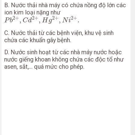
B. Nước thải nhà máy có chứa nồng độ lớn các
ion kim loại nặng như
P
b
2
+
,
C
d
2
+
,
H
g
2
+
,
N
i
2
+
.
2
+
2
+
2
+
2
+
,
,
,
.
P
b
C
d
H
g
N
i
C. Nước thải từ các bệnh viện, khu vệ sinh
chứa các khuẩn gây bệnh.
D. Nước sinh hoạt từ các nhà máy nước hoặc
nước giếng khoan không chứa các độc tổ như
asen, sắt,… quá mức cho phép.