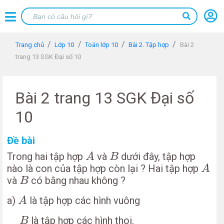
Trang chủ
Lớp 10
Toán lớp 10
Bài 2. Tập hợp
Bài 2
trang 13 SGK Đại số 10
Bài 2 trang 13 SGK Đại số
10
Đề bài
A
B
Trong hai tập hợp
và
dưới đây, tập hợp
A
B
A
nào là con của tập hợp còn lại ? Hai tập hợp
A
B
và
có bằng nhau không ?
B
A
a)
là tập hợp các hình vuông
A
B
là tập hợp các hình thoi.
B