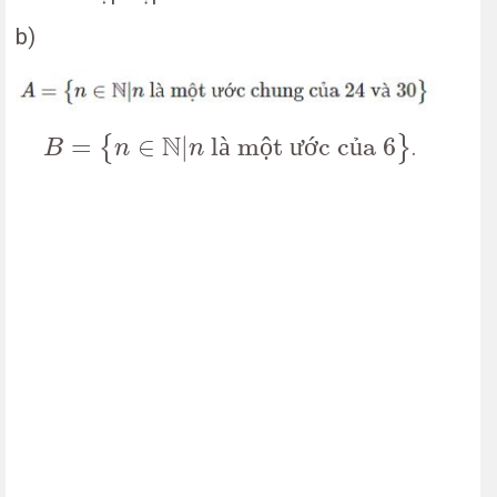
b)
B
=
{
n
∈
N
|
n
là một ước của
6
}
N
=
∈
|
 l
à
 m
ộ
t 
ư
ớ
c c
ủ
a 
6
{
}
.
B
n
n