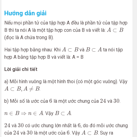
Hướng dẫn giải
Nếu mọi phần tử của tập hợp A đều là phần tử của tập hợp
A
⊂
B
⊂
B thì ta nói A là một tập hợp con của B và viết là:
A
B
(đọc là A chứa trong B).
A
⊂
B
B
⊂
A
⊂
⊂
Hai tập hợp bằng nhau: Khi
và
ta nói tập
A
B
B
A
hợp A bằng tập hợp B và viết là: A = B
Lời giải chi tiết
a) Mỗi hình vuông là một hình thoi (có một góc vuông). Vậy
A
⊂
B
,
A
≠
B
⊂
,
≠
.
A
B
A
B
6
24
30
6
24
30
b) Mỗi số là ước của
là một ước chung của
và
.
n
∈
B
⇒
n
∈
A
B
⊂
A
∈
⇒
∈
⊂
. Vậy
.
n
B
n
A
B
A
24
30
6
24
30
6
và
có ước chung lớn nhất là
, do đó mỗi ước chung
A
⊂
B
24
30
6
24
30
6
⊂
của
và
là một ước của
. Vậy
. Suy ra
A
B