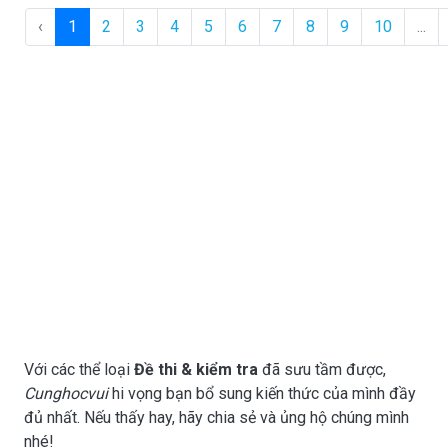
‹
1
2
3
4
5
6
7
8
9
10
...
Với các thể loại
Đề thi & kiểm tra
đã sưu tầm được,
Cunghocvui
hi vọng bạn bổ sung kiến thức của mình đầy
đủ nhất. Nếu thấy hay, hãy chia sẻ và ủng hộ chúng mình
nhé!