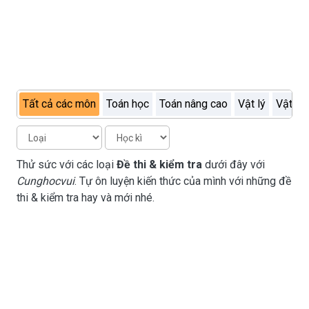
Tất cả các môn
Toán học
Toán nâng cao
Vật lý
Vật lý
Thử sức với các loại
Đề thi & kiểm tra
dưới đây với
Cunghocvui
. Tự ôn luyện kiến thức của mình với những đề
thi & kiểm tra hay và mới nhé.