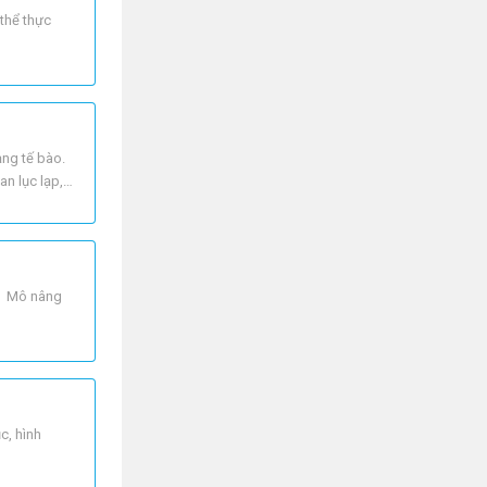
 thể thực
ạng tế bào.
n lục lạp,
 : Mô nâng
c, hình