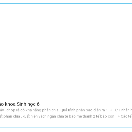
áo khoa Sinh học 6
y , chóp rễ có khả năng phân chia. Quá trình phân bào diễn ra : + Từ 1 nhân h
 phân chia , xuất hiện vách ngăn chia tế bào mẹ thành 2 tế bào con + Các t
iếp tục phân chia.