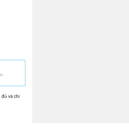
anh…
 đủ và chi