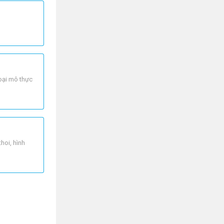
oại mô thực
hoi, hình