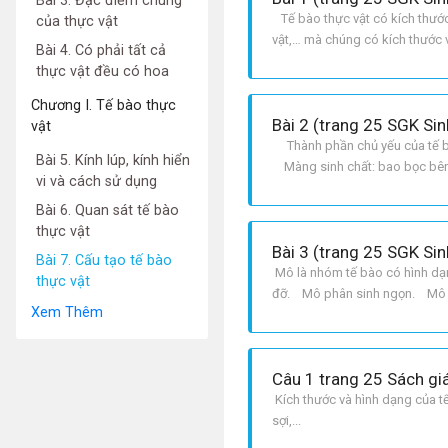
Bài 3. Đặc điểm chung
Tế bào thực vật có kích thước 
của thực vật
vật,… mà chúng có kích thước 
Bài 4. Có phải tất cả
thực vật đều có hoa
Chương I. Tế bào thực
Bài 2 (trang 25 SGK Sin
vật
Thành phần chủ yếu của tế bào
Bài 5. Kính lúp, kính hiển
Màng sinh chất: bao bọc bên 
vi và cách sử dụng
không bào, ribôxôm, …. Nhân
Bài 6. Quan sát tế bào
thực vật
Bài 3 (trang 25 SGK Sin
Bài 7. Cấu tạo tế bào
Mô là nhóm tế bào có hình dạ
thực vật
đỡ. Mô phân sinh ngọn. Mô
Xem Thêm
Câu 1 trang 25 Sách gi
Kích thước và hình dạng của tế 
sợi,...