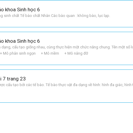
áo khoa Sinh học 6
g sinh chất Tế bào chất Nhân Các bào quan : không bào, lục lạp.
áo khoa Sinh học 6
 dạng, cấu tạo giống nhau, cùng thực hiện một chức năng chung. Tên một số l
g + Mô phân sinh ngọn + Mô mềm + Mô nâng đỡ
ài 7 trang 23
ược cấu tạo bởi các tế bào. Tế bào thực vật đa dạng về hình: hình đa giác, hình t