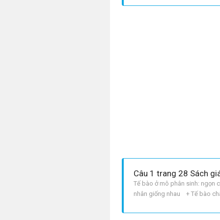
Câu 1 trang 28 Sách gi
Tế bào ở mô phân sinh: ngọn câ
nhân giống nhau + Tế bào chất
lớn lên bằng tế bào mẹ thì lại t