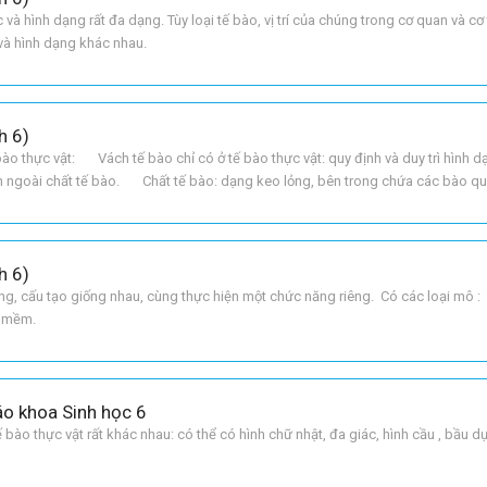
và hình dạng rất đa dạng. Tùy loại tế bào, vị trí của chúng trong cơ quan và cơ
và hình dạng khác nhau.
h 6)
 thực vật: Vách tế bào chỉ có ở tế bào thực vật: quy định và duy trì hình d
ngoài chất tế bào. Chất tế bào: dạng keo lỏng, bên trong chứa các bào qua
: điều khiển hoạ
h 6)
ng, cấu tạo giống nhau, cùng thực hiện một chức năng riêng. Có các loại mô
 mềm.
áo khoa Sinh học 6
bào thực vật rất khác nhau: có thể có hình chữ nhật, đa giác, hình cầu , bầu dụ