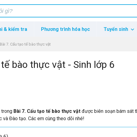
hi & kiểm tra
Phương trình hóa học
Tuyển sinh
Bài 7. Cấu tạo tế bào thực vật
 tế bào thực vật - Sinh lớp 6
p trong
Bài 7. Cấu tạo tế bào thực vật
được biên soạn bám sát 
c và Đào tạo. Các em cùng theo dõi nhé!
h 6)