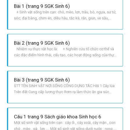
Bài 1 (trang 9 SGK Sinh 6)
+ Sinh vật sống trên cạn: chó, mèo, lợn, trâu, bò, ngựa, sư tử,
sóc, đại bàng, chim én, diều hâu, tắc kè, rắn, giun, ve sầu,
châu chấu, bướm, ong, cào cào,… + Sinh vật sống dưới
nước: tôm , cua, trai, sò, hến, cá chép, cá mè, cá trắm, cá quả,
lươn, cá sấu, hải li, hải cẩu,cá mập, cá voi, cá he
Bài 2 (trang 9 SGK Sinh 6)
Nhiệm vụ thực vật học là: + Nghiên cứu tổ chức cơ thể và
các đặc điểm hình thái, cấu tạo, các hoạt động sống của thực
vật + Nghiên cứu sự đa dạng của thực vật và sự phát triển
của chúng qua các nhóm thực vật khác nhau. + Tìm hiểu vai
trò của thực vật trong thiên nhiên và trong đời
Bài 3 (trang 9 SGK Sinh 6)
STT TÊN SINH VẬT NƠI SỐNG CÔNG DỤNG TÁC HẠI 1 Cây lúa
Trên đất Cung cấp lương thực Rơm rạ làm thức ăn gia súc
hoặc phân bón 2 Con bò Trên đất Cung cấp thực phẩm: thịt,
sữa,… Cung cấp sức kéo Cung cấp phân bón cho cây trồng
Là trung gian truyền bệnh sán lá gan, sán lá máu,… cho con
Câu 1 trang 9 Sách giáo khoa Sinh học 6
người 3 Con v
Một số sinh vật sống trên cạn : cây ổi , cây xoài, cây mận , con
chó , mèo , gà , lợn ,... Một số sinh vật sống dưới nước : rong ,