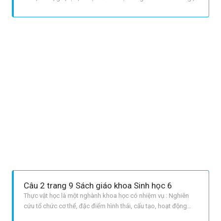
san hô , sao biển , các loài cá , rùa biển , ... Một só sinh vật kí
sinh trên cơ thể người : con ghẻ , giun , sán , vi khuẩn,...
Câu 2 trang 9 Sách giáo khoa Sinh học 6
Thực vật học là một nghành khoa học có nhiệm vụ : Nghiên
cứu tổ chức cơ thể, đặc điểm hình thái, cấu tạo, hoạt động
sống của thực vật. Nghiên cứu sự đa dạng của thực vật và sự