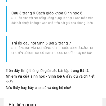
phát triển của chúng qua các nhóm thực vật khác nhau. Tìm
hiểu vai trò của thực vật trong thiên nhiên và đối với con ngườ
Câu 3 trang 9 Sách giáo khoa Sinh học 6
STT Tên sinh vật Nơi sống Công dụng Tác hại 1 Con mèo trên
đất bắt chuột không 2 Con chó trên đất giữ nhà không , bệnh
dại 3 Cây lúa trên đất gạo không 4 Con ruồi trên không không
gây bệnh 5 Con muỗi trên không không gây bệnh 6 Con giun
đũa trong ruột không gây bệnh
Trả lời câu hỏi Sinh 6 Bài 2 trang 7
STT TÊN SINH VẬT NƠI SỐNG KÍCH THƯỚC CÓ KHẢ NĂNG DI
CHUYỂN CÓ ÍCH HAY CÓ HẠI CHO CON NGƯỜI 1 Cây mít Đất
To Không Có ích 2 Con voi Rừng To Có Có ích 3 Con giun đất
Đất Nhỏ Có Có ích 4 Con cá chép Nước Trung bình Có Có ích 5
Cây bèo tây Nước Trung bình Không Có ích 6 Con ruồi Mặt đất
Trên đây là hệ thống lời giải các bài tập trong
Bài 2.
Nhỏ Có Có hại 7
Nhiệm vụ của sinh học - Sinh lớp 6
đầy đủ và chi tiết
nhất.
Nếu thấy hay, hãy chia sẻ và ủng hộ nhé!
Bài liên quan