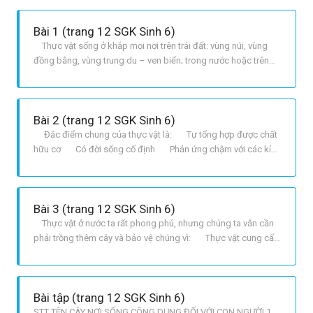
Bài 1 (trang 12 SGK Sinh 6)
Thực vật sống ở khắp mọi nơi trên trái đất: vùng núi, vùng
đồng bằng, vùng trung du – ven biển; trong nước hoặc trên
mặt đất; vùng nhiệt đới, ôn đới, cận nhiệt,…. Chúng rất đa dạng
và thích nghi tốt với mọi môi trường sống. Số lượng loài và cá
thể thực vật ở vùng sa mạc rất ít, nhưng ở khu vực n
Bài 2 (trang 12 SGK Sinh 6)
Đăc điểm chung của thực vật là: Tự tổng hợp được chất
hữu cơ Có đời sống cố định Phản ứng chậm với các kích
thích từ bên ngoài.
Bài 3 (trang 12 SGK Sinh 6)
Thực vật ở nước ta rất phong phú, nhưng chúng ta vẫn cần
phải trồng thêm cây và bảo vệ chúng vì: Thực vật cung cấp
lương thực và rau xanh là thức ăn cho con người và các loài
động vật. Nhiều loài thực vật có tác dụng bảo vệ sức khỏe,
chữa bệnh: nhân sâm, mật gấu, đinh lăng, cam thảo,
Bài tập (trang 12 SGK Sinh 6)
STT TÊN CÂY NƠI SỐNG CÔNG DỤNG ĐỐI VỚI CON NGƯỜI 1