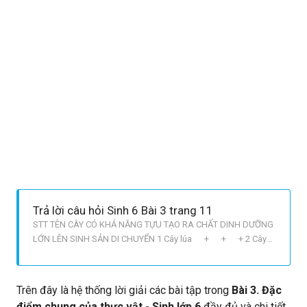
Trả lời câu hỏi Sinh 6 Bài 3 trang 11
STT TÊN CÂY CÓ KHẢ NĂNG TỰU TẠO RA CHẤT DINH DƯỠNG
LỚN LÊN SINH SẢN DI CHUYỂN 1 Cây lúa + + + 2 Cây
ngô + + + 3 Cây mít + + + 4 Cây sen + +
+ 5 Cây xương rồng + + + Sau một thời gian ngọn cây
hướng về phía có nguồn sáng
Trên đây là hệ thống lời giải các bài tập trong
Bài 3. Đặc
điểm chung của thực vật - Sinh lớp 6
đầy đủ và chi tiết