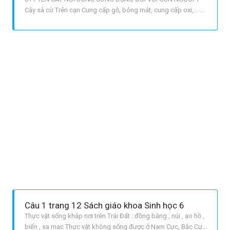
Cây sà cừ Trên cạn Cung cấp gỗ, bóng mát, cung cấp oxi,… 2
Cây đinh lăng Trên cạn Làm thuốc, làm cảnh 3 Cây rau muống
Trên cạn, dưới nước Rau ăn 4 Cây sen Dưới nước Làm thực
phẩm, làm thuốc 5 Cây nhãn Trên cạn Cung cấp gỗ, thực
phẩm, ôxi,…
Câu 1 trang 12 Sách giáo khoa Sinh học 6
Thực vật sống khắp nơi trên Trái Đất : đồng bằng , núi , ao hồ ,
biển , sa mạc Thực vật không sống được ở Nam Cực, Bắc Cực