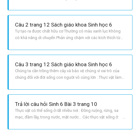
vì băng giá.
Câu 2 trang 12 Sách giáo khoa Sinh học 6
Tự tạo ra được chất hữu cơ Thường có màu xanh lục Không
có khả năng di chuyển Phản ứng chậm với các kích thích từ
bên ngoài.
Câu 3 trang 12 Sách giáo khoa Sinh học 6
Chúng ta cần trồng thêm cây và bảo vệ chúng vì vai trò của
chúng đối với đời sống con người vô cùng lớn : Thực vật làm
trong lành bầu không khí nhờ quang hợp hút CO2 và nhả ra oxi
Thực vật là nguồn thức ăn của vật nuôi và cả con người. Thực
vật là nguồn nhiên liệu, dược liệu quý. Thực vật là ngu
Trả lời câu hỏi Sinh 6 Bài 3 trang 10
Thực vật có thể sống ở rất nhiều nơi : Đồng ruộng, rừng, sa
mạc, đầm lầy, trong nước, mặt nước… Các thực vật sống ở:
+ Đồng bằng: bưởi, cam, lúa, ngô + Ao hồ: sen, súng, bèo …
+ Sa mạc: xương rồng + Dưới biển: rong biển, tảo … Nơi
phong phú thực vật là những nơi có độ ẩm cao,