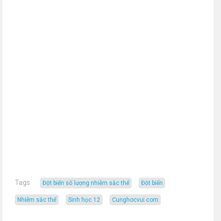
Tags
đột biến số lượng nhiễm sắc thể
đột biến
nhiễm sắc thể
sinh học 12
cunghocvui.com