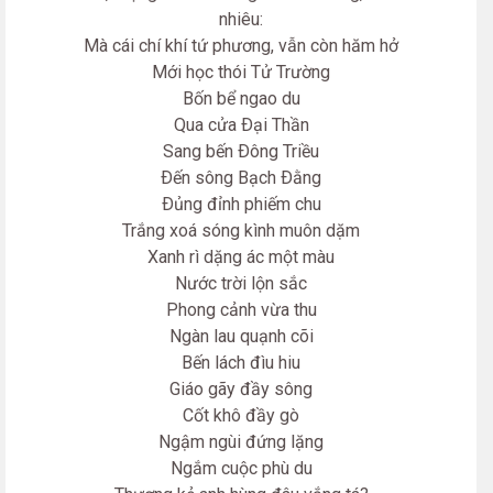
nhiêu:
Mà cái chí khí tứ phương, vẫn còn hăm hở
Mới học thói Tử Trường
Bốn bể ngao du
Qua cửa Ðại Thần
Sang bến Ðông Triều
Ðến sông Bạch Ðằng
Ðủng đỉnh phiếm chu
Trắng xoá sóng kình muôn dặm
Xanh rì dặng ác một màu
Nước trời lộn sắc
Phong cảnh vừa thu
Ngàn lau quạnh cõi
Bến lách đìu hiu
Giáo gãy đầy sông
Cốt khô đầy gò
Ngậm ngùi đứng lặng
Ngắm cuộc phù du