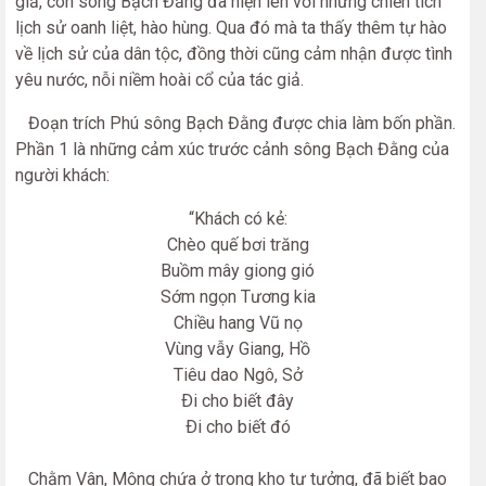
giả, con sông Bạch Đằng đã hiện lên với những chiến tích
lịch sử oanh liệt, hào hùng. Qua đó mà ta thấy thêm tự hào
về lịch sử của dân tộc, đồng thời cũng cảm nhận được tình
yêu nước, nỗi niềm hoài cổ của tác giả.
Đoạn trích Phú sông Bạch Đằng được chia làm bốn phần.
Phần 1 là những cảm xúc trước cảnh sông Bạch Đằng của
người khách:
“Khách có kẻ:
Chèo quế bơi trăng
Buồm mây giong gió
Sớm ngọn Tương kia
Chiều hang Vũ nọ
Vùng vẫy Giang, Hồ
Tiêu dao Ngô, Sở
Ði cho biết đây
Ði cho biết đó
Chằm Vân, Mộng chứa ở trong kho tư tưởng, đã biết bao