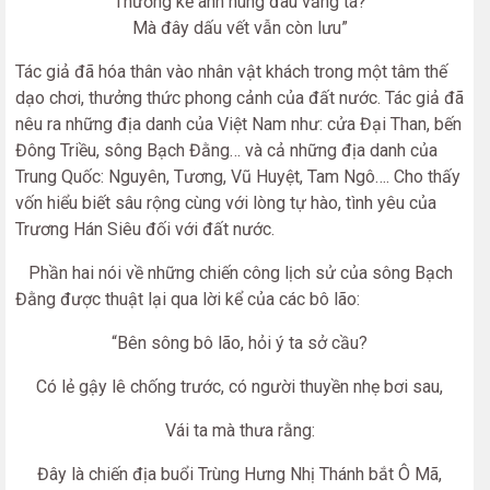
Thương kẻ anh hùng đâu vắng tá?
Mà đây dấu vết vẫn còn lưu”
Tác giả đã hóa thân vào nhân vật khách trong một tâm thế
dạo chơi, thưởng thức phong cảnh của đất nước. Tác giả đã
nêu ra những địa danh của Việt Nam như: cửa Đại Than, bến
Đông Triều, sông Bạch Đằng… và cả những địa danh của
Trung Quốc: Nguyên, Tương, Vũ Huyệt, Tam Ngô…. Cho thấy
vốn hiểu biết sâu rộng cùng với lòng tự hào, tình yêu của
Trương Hán Siêu đối với đất nước.
Phần hai nói về những chiến công lịch sử của sông Bạch
Đằng được thuật lại qua lời kể của các bô lão:
“Bên sông bô lão, hỏi ý ta sở cầu?
Có lẻ gậy lê chống trước, có người thuyền nhẹ bơi sau,
Vái ta mà thưa rằng:
Đây là chiến địa buổi Trùng Hưng Nhị Thánh bắt Ô Mã,