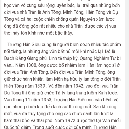
học vấn vô cùng sâu rộng, uyên bác, lại trải qua những bốn
đời vua nhà Trần là Anh Tông, Minh Tông, Hiến Tông và Dụ
Tông và cả hai cuộc chiến chống quân Nguyên xâm lược,
ông đã đóng góp rất nhiều cho nhà Trần, được các vị vua
thời này tôn kính như một bậc thầy.
Trương Hán Siêu cũng là người biên soạn nhiều tác phẩm
nổi tiếng, là những áng văn bất hủ mỗi khi nhắc lại. Đó là
Bạch Đằng Giang phú, Linh tế thập kỷ, Quang Nghiêm Tự bi
văn… Năm 1308, ông được bổ nhiệm làm Hàn lâm học sĩ ở
đời vua Trần Anh Tông. Đến đời vua Trần Minh Tông, ông
giữ chức hành khiển, làm Môn hạ hữu ty lan tông ở đời Trần
Hiến Tông năm 1339 . Và đến năm 1342, vào đời vua Trần
Dụ Tông thì ông giữ chức Tả ty lang trung kiêm Kinh lược.
Vào tháng 11 năm 1353, Trương Hán Siêu xin cáo bệnh về
quê nhưng chưa kịp đến kinh sư thì ông mất. Sau khi ông
mất, vua đã truy tặng cho ông các chức danh lần lượt là
hàm thái bảo và thái phó. Năm 1972 được thờ tại Văn miếu
Quốc tử giám. Trong suốt cuộc đời của mình, Trương Hán