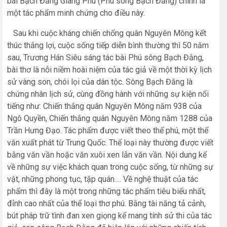
bài Bạch Đằng Giang Phú (Phú sông Bạch Đằng) chính là
một tác phẩm minh chứng cho điều này.
Sau khi cuộc kháng chiến chống quân Nguyên Mông kết
thúc thắng lợi, cuộc sống tiếp diễn bình thường thì 50 năm
sau, Trương Hán Siêu sáng tác bài Phú sông Bạch Đằng,
bài thơ là nỗi niềm hoài niệm của tác giả về một thời kỳ lịch
sử vàng son, chói lọi của dân tộc. Sông Bạch Đằng là
chứng nhân lịch sử, cùng đồng hành với những sự kiện nổi
tiếng như: Chiến thắng quân Nguyên Mông năm 938 của
Ngô Quyền, Chiến thắng quân Nguyên Mông năm 1288 của
Trần Hưng Đạo. Tác phẩm được viết theo thể phú, một thể
văn xuất phát từ Trung Quốc. Thể loại này thường được viết
bằng văn vần hoặc văn xuôi xen lẫn văn vần. Nội dung kể
về những sự việc khách quan trong cuộc sống, từ những sự
vật, những phong tục, tập quán…. Về nghệ thuật của tác
phẩm thì đây là một trong những tác phẩm tiêu biểu nhất,
đỉnh cao nhất của thể loại thơ phú. Bằng tài năng tả cảnh,
bút pháp trữ tình đan xen giọng kể mang tính sử thi của tác