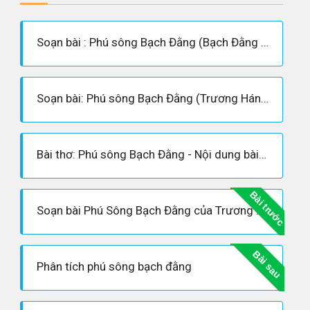
Soạn bài : Phú sông Bạch Đằng (Bạch Đằng giang phú - Trương Hán Siêu)
Soạn bài: Phú sông Bạch Đằng (Trương Hán Siêu - Siêu ngắn)
Bài thơ: Phú sông Bạch Đằng - Nội dung bài thơ, Hoàn cảnh sáng tác, Dàn ý phân tích tác phẩm
Bài trước
Soạn bài Phú Sông Bạch Đằng của Trương Hán Siêu
Bài sau
Phân tích phú sông bạch đằng