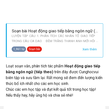
Soạn bài Hoạt động giao tiếp bằng ngôn ngữ (tiếp theo)
LUYỆN TẬP CÂU 1. PHÂN TÍCH CÁC NHÂN TỐ GIAO TIẾP
TRONG CÂU CA DAO ĐÊM TRĂNG THANH ANH MỚI HỎI
NÀNG: TRE NON ĐỦ LÁ ĐAN SÀNG NÊN CHĂNG? A. NHÂN
Xem thêm
1,961 từ
Soạn bài
VẬT GIAO TIẾP Ở ĐÂY LÀ NHỮNG NGƯỜI NHƯ THẾ NÀO? B.
HOẠT ĐỘNG GIAO TIẾP DIỄN RA VÀO THỜI ĐIỂM NÀO? C.
NHÂN VẬT ANH NÓI VỀ ĐIỀU GÌ? NHẰM MỤC ĐÍCH GÌ? D.
Loạt soạn văn, phân tích tác phẩm
Hoạt động giao tiếp
CÁC
bằng ngôn ngữ (tiếp theo)
trên đây được Cunghocvui
biên tập và sưu tầm lại. Rất mong sẽ đem đến lượng kiến
thức bổ ích nhất cho các em học sinh.
Chúc các em học tập và đạt kết quả tốt trong học tập!
Nếu thấy hay, hãy ủng hộ và chia sẻ nhé!