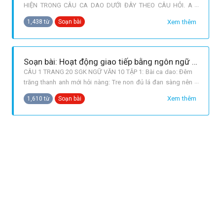
HIỆN TRONG CÂU CA DAO DƯỚI ĐÂY THEO CÂU HỎI. A
NHÂN VẬT GIAO TIẾP Ở ĐÂY LÀ NHỮNG NGƯỜI NHƯ THẾ
Xem thêm
1,438 từ
Soạn bài
NÀO? VỀ LỨA TUỔI, GIỚI TÍNH Chàng trai : xưng hô là “anh”.
Cô gái: được gọi là “ nàng”. => Cả hai đều đang ở độ tuổi
thanh xuân. B HOẠT ĐỘNG GIAO TIẾP
Soạn bài: Hoạt động giao tiếp bằng ngôn ngữ (tiếp theo)
CÂU 1 TRANG 20 SGK NGỮ VĂN 10 TẬP 1: Bài ca dao: Đêm
trăng thanh anh mới hỏi nàng: Tre non đủ lá đan sàng nên
chăng? a. Nhân vật giao tiếp trong bài ca dao trên là một
Xem thêm
1,610 từ
Soạn bài
chàng trai và một cô gái, đểu còn trẻ tuổi. b. Thời điểm:
“Đêm trăng thanh”. Đây là thời điểm thích hợp và lí tưởng
cho những cuộc