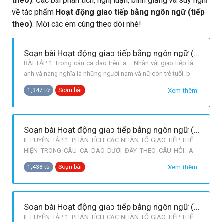
theo)
. Các bài phân tích, nghị luận, bình giảng và suy nghĩ
về tác phẩm
Hoạt động giao tiếp bằng ngôn ngữ (tiếp
theo)
. Mời các em cùng theo dõi nhé!
Soạn bài Hoạt động giao tiếp bằng ngôn ngữ (tiếp ) - Soạn văn lớp 10
BÀI TẬP 1. Trong câu ca dao trên: a Nhân vật giao tiếp là
anh và nàng nghĩa là những người nam và nữ còn trẻ tuổi. b
Hoàn cảnh giao tiếp là đêm trăng trong sáng và yên tĩnh
Xem thêm
1,347 từ
Soạn bài
đêm trăng thanh. Đây cũng là hoàn cảnh thích hợp với
những chuyện tâm tình, bày tỏ tình cảm yêu đương. c Với
cách nói
Soạn bài Hoạt động giao tiếp bằng ngôn ngữ (tiếp theo) - Ngắn gọn nhất
II. LUYỆN TẬP 1. PHÂN TÍCH CÁC NHÂN TỐ GIAO TIẾP THỂ
HIỆN TRONG CÂU CA DAO DƯỚI ĐÂY THEO CÂU HỎI. A
NHÂN VẬT GIAO TIẾP Ở ĐÂY LÀ NHỮNG NGƯỜI NHƯ THẾ
Xem thêm
1,438 từ
Soạn bài
NÀO? VỀ LỨA TUỔI, GIỚI TÍNH Chàng trai : xưng hô là “anh”.
Cô gái: được gọi là “ nàng”. => Cả hai đều đang ở độ tuổi
thanh xuân. B HOẠT ĐỘNG GIAO TIẾP
Soạn bài Hoạt động giao tiếp bằng ngôn ngữ (tiếp theo) - Ngắn gọn nhất
II. LUYỆN TẬP 1. PHÂN TÍCH CÁC NHÂN TỐ GIAO TIẾP THỂ