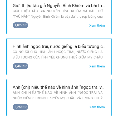
Giới thiệu tác giả Nguyễn Bỉnh Khiêm và bài thơ “Thú hàn”
GIỚI THIỆU TÁC GIA NGUYỄN BỈNH KHIÊM VÀ BÀI THƠ
“THÚ HÀN” Nguyễn Bỉnh Khiêm là cây đại thụ rợp bóng của
văn học Việt Nam thế kỉ XVI, sinh năm 1491, mất năm 1585,
Xem thêm
1,027 từ
ông sông gần trọn thế kỉ XVI. Nguyễn Bỉnh Khiêm tên huý là
Văn Đạt, tên tự là Hành Phủ, người làng Trung Am, huyện
Vĩnh Lại, tỉnh Hải Dươn
Hình ảnh ngọc trai, nước giếng là biểu tượng của tình yêu chung thuỷ hay sự hoá giải một nỗi oan tình
CÓ NGƯỜI CHO HÌNH ẢNH NGỌC TRAI, NƯỚC GIẾNG LÀ
BIỂU TƯỢNG CỦA TÌNH YÊU CHUNG THUỶ GIỮA MỴ CHÂU
VÀ TRỌNG THUỶ, NGƯỜI KHÁC LẠI CHO ĐÓ LÀ SỰ HOÁ
Xem thêm
1,469 từ
GIẢI MỘT NỖI OAN TÌNH Đọc An Dương Vương và Mỵ Châu,
Trọng Thuỷ, không ai có thể quên được hình ảnh đẹp đẽ,
một kết thúc bi kịch nhưng hoàn mĩ cho câu chuyện
Anh (chị) hiểu thế nào về hình ảnh “ngọc trai và nước giếng” trong truyện Mỵ Châu và Trọng Thuỷ
ANH CHỊ HIỂU THẾ NÀO VỀ HÌNH ẢNH “NGỌC TRAI VÀ
NƯỚC GIẾNG” TRONG TRUYỆN MỴ CHÂU VÀ TRỌNG THUỶ
Ai đã đọc Mỵ Châu Trọng Thuỷ, hẳn sẽ biết đến biểu tượng
Xem thêm
2,258 từ
“ngọc trai nước giếng”. Song, hiểu biểu tượng này như thế
nào cho đúng? Đây là vấn đề đang còn nhiều tranh cãi. Có