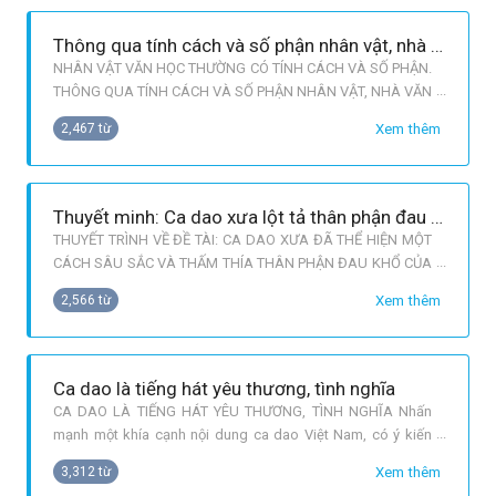
Thông qua tính cách và số phận nhân vật, nhà văn bày tỏ mối quan tâm sâu sắc của mình đối với con người và cuộc đời
NHÂN VẬT VĂN HỌC THƯỜNG CÓ TÍNH CÁCH VÀ SỐ PHẬN.
THÔNG QUA TÍNH CÁCH VÀ SỐ PHẬN NHÂN VẬT, NHÀ VĂN
BÀY TỎ MỐI QUAN TÂM SÂU SẮC CỦA MÌNH ĐỐI VỚI CON
Xem thêm
2,467 từ
NGƯỜI VÀ CUỘC ĐỜI Ấn tượng của người đọc đối với một
tác phẩm văn học bao giờ cũng bắt đầu từ nhân vật. Người
đọc bao giờ cũng nhớ rõ nhất nhân vật ấy đi
Thuyết minh: Ca dao xưa lột tả thân phận đau khổ của người phụ nữ trong xã hội phong kiến bất công
THUYẾT TRÌNH VỀ ĐỀ TÀI: CA DAO XƯA ĐÃ THỂ HIỆN MỘT
CÁCH SÂU SẮC VÀ THẤM THÍA THÂN PHẬN ĐAU KHỔ CỦA
NGƯỜI PHỤ NỮ TRONG XÃ HỘI PHONG KIẾN BẤT CÔNG. Cô
Xem thêm
2,566 từ
giáo giao cho anh chị thuyết trình trước Câu lạc bộ Văn học
của lớp về đề tài: ca dao xưa đã thể hiện một cách sâu sắc
và thấm thía thân phận đau khổ c
Ca dao là tiếng hát yêu thương, tình nghĩa
CA DAO LÀ TIẾNG HÁT YÊU THƯƠNG, TÌNH NGHĨA Nhấn
mạnh một khía cạnh nội dung ca dao Việt Nam, có ý kiến
cho rằng: “Ca dao là tiếng hát yêu thương, tình nghĩa”. Bằng
Xem thêm
3,312 từ
những hiếu biết về ca dao dân tộc, anh chị hãy phân tích và