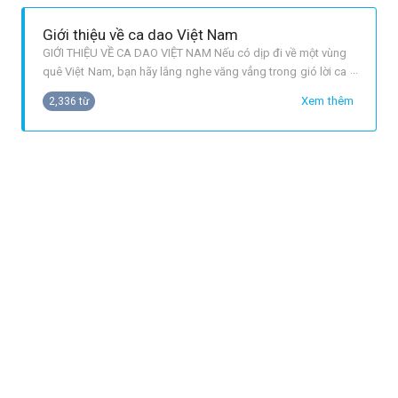
người cho rằng đó là biểu tượng
Giới thiệu về ca dao Việt Nam
GIỚI THIỆU VỀ CA DAO VIỆT NAM Nếu có dịp đi về một vùng
quê Việt Nam, bạn hãy lắng nghe văng vẳng trong gió lời ca
dao dịu dàng. Lời ca dao đi ra từ lồng ngực thổn thức tình
Xem thêm
2,336 từ
người của ông bà, cha mẹ,. Những lời ca dao ấy thật mượt
mà, đằm thắm biết bao, lối ca gieo vào lòng người cái trữ
tình mộc mạ