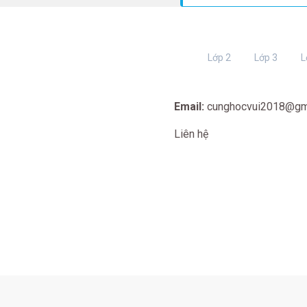
Lớp 2
Lớp 3
L
Email:
cunghocvui2018@gm
Liên hệ