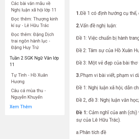
Các bài văn mẫu về
Nghị luận xã hội lớp 11
1.
Đề 1 có định hướng cụ thể, đ
Đọc thêm: Thượng kinh
2.
Vấn đề nghị luận:
kí sự - Lê Hữu Trác
Đọc thêm: Đặng Dịch
Đề 1: Việc chuẩn bị hành trang
trai ngôn hành lục -
Đặng Huy Trứ
Đề 2: Tâm sự của Hồ Xuân Hươ
Tuần 2 SGK Ngữ Văn lớp
Đề 3: Một vẻ đẹp của bài thơ
11
3.
Phạm vi bài viết, phạm vi d
Tự Tình - Hồ Xuân
Hương
Đề 1: Nghị luận xã hội; dẫn c
Câu cá mùa thu -
Nguyễn Khuyến
Đề 2, đề 3: Nghị luận văn học
Xem Thêm
Đề 1:
Cảm nghĩ của anh (chị) v
sự của Lê Hữu Trác).
a.Phân tích đề