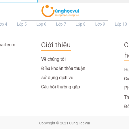
ớp 4
Lớp 5
Lớp 6
Lớp 7
Lớp 8
Lớp 9
Lớp 10
Giới thiệu
C
ail.com
h
Về chúng tôi
Điều khoản thỏa thuận
Hư
sử dụng dịch vụ
Gi
Câu hỏi thường gặp
Ph
Th
Đố
Copyright © 2021 CungHocVui