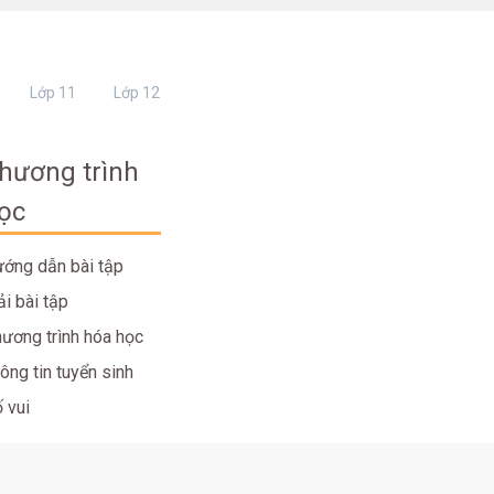
Lớp 11
Lớp 12
hương trình
ọc
ớng dẫn bài tập
ải bài tập
ương trình hóa học
ông tin tuyển sinh
 vui