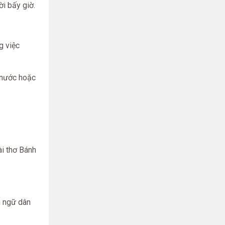
ời bấy giờ.
g việc
 nước hoặc
i thơ Bánh
n ngữ dân