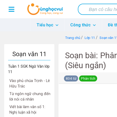
Tiểu học
Công thức
Đề t
Trang chủ
Lớp 11
Soạn văn 1
Soạn văn 11
Soạn bài: Phân
(Siêu ngắn)
Tuần 1 SGK Ngữ Văn lớp
11
834 từ
Phân tích
Vào phủ chúa Trịnh - Lê
Hữu Trác
Từ ngôn ngữ chung đến
lời nói cá nhân
Viết bài làm văn số 1:
Nghị luận xã hội