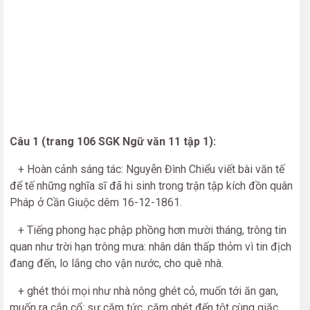
Câu 1 (trang 106 SGK Ngữ văn 11 tập 1):
+ Hoàn cảnh sáng tác: Nguyễn Đình Chiểu viết bài văn tế
để tế những nghĩa sĩ đã hi sinh trong trận tập kích đồn quân
Pháp ở Cần Giuộc dêm 16-12-1861.
+ Tiếng phong hạc phập phồng hơn mười tháng, trông tin
quan như trời hạn trông mưa: nhân dân thấp thỏm vì tin địch
đang đến, lo lắng cho vận nước, cho quê nhà.
+ ghét thói mọi như nhà nông ghét cỏ, muốn tới ăn gan,
muốn ra cắn cổ: sự căm tức, căm ghét đến tột cùng giặc