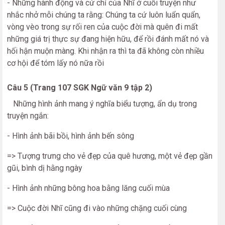
- Những hành động và cử chỉ của Nhĩ ở cuối truyện như
nhắc nhở mỗi chúng ta rằng: Chúng ta cứ luôn luẩn quẩn,
vòng vèo trong sự rối ren của cuộc đời mà quên đi mất
những giá trị thực sự đang hiện hữu, để rồi đánh mất nó và
hối hận muộn màng. Khi nhận ra thì ta đã không còn nhiều
cơ hội để tóm lấy nó nữa rồi
Câu 5 (Trang 107 SGK Ngữ văn 9 tập 2)
Những hình ảnh mang ý nghĩa biểu tượng, ẩn dụ trong
truyện ngắn:
- Hình ảnh bãi bồi, hình ảnh bến sông
=> Tượng trưng cho vẻ đẹp của quê hương, một vẻ đẹp gần
gũi, bình dị hằng ngày
- Hình ảnh những bông hoa bằng lăng cuối mùa
=> Cuộc đời Nhĩ cũng đi vào những chặng cuối cùng