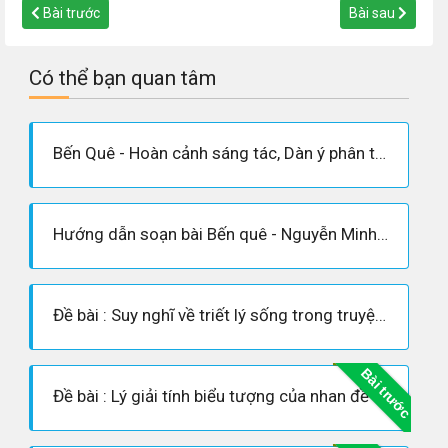
Bài trước
Bài sau
Có thể bạn quan tâm
Bến Quê - Hoàn cảnh sáng tác, Dàn ý phân tích tác phẩm
Hướng dẫn soạn bài Bến quê - Nguyễn Minh Châu
Đề bài : Suy nghĩ về triết lý sống trong truyện ngắn “Bến quê” của Nguyễn Minh Châu
Bài trước
Đề bài : Lý giải tính biểu tượng của nhan đề truyện ngắn “Bến quê”