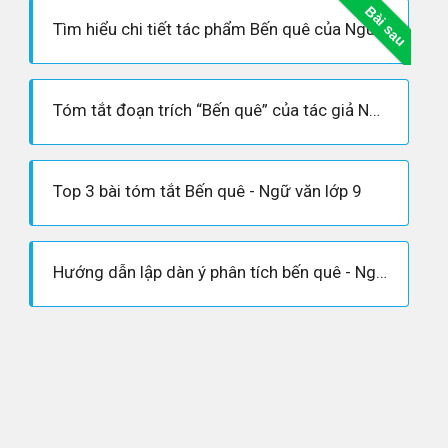
Bài sau
Tìm hiểu chi tiết tác phẩm Bến quê của Nguyễn Minh Châu
Tóm tắt đoạn trích “Bến quê” của tác giả Nguyễn Minh Châu
Top 3 bài tóm tắt Bến quê - Ngữ văn lớp 9
Hướng dẫn lập dàn ý phân tích bến quê - Ngữ văn 11