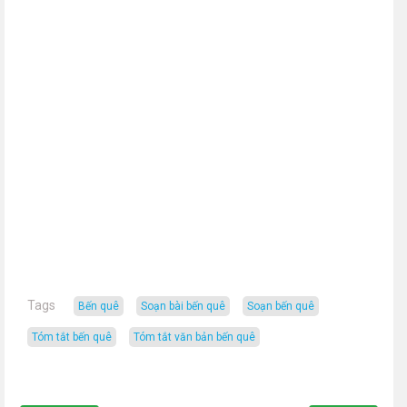
Tags
Bến quê
soạn bài bến quê
soạn bến quê
tóm tắt bến quê
tóm tắt văn bản bến quê