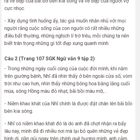
ra vẻ đẹp của bãi bờ bên kia sông và vẻ đẹp của người vợ
cực nhọc.
- Xây dựng tình huống ấy, tác giả muốn nhắn nhủ với mọi
người rằng cuộc sống của con người có rất nhiều những
điều bất thường, những nghịch lí trớ trêu, mỗi chúng ta nên
biết trân trọng những gì tốt đẹp xung quanh mình.
Câu 2 (Trang 107 SGK Ngữ văn 9 tập 2)
- Trong những ngày cuối cùng của cuộc đời mình, khi nằm
trên giường bệnh, Nhĩ đã nhìn thấy ở bên ngoài cửa sổ, vòm
trời như cao hơn, nhìn thấy những bông hoa bằng lăng cuối
mùa, sông Hồng màu đỏ nhạt, bãi bồi màu mỡ,…
- Niềm khao khát của Nhĩ chính là được đặt chân lên bãi bồi
bên kia sông.
- Nhĩ có niềm khao khát đó là do anh đã chợt nhận ra bấy
lâu nay, mình đã đi nhiều nơi mà lại bỏ quên những vẻ đẹp
bình dị, gần gũi ngay trên chính quê hương mình, anh cảm