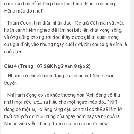
cảm xúc tinh tế (những chùm hoa bằng lăng, con sông
Hồng màu đỏ nhạt).
- Thấm đượm tinh thần nhân đạo: Tác giả đặt nhân vật vào
hoàn cảnh hiểm nghèo để làm nổi bật lên khát vọng sống,
và ông cũng cho người đọc thấy được giá trị quan trọng
của gia đình, vào những ngày cuối đời, Nhĩ chỉ có gia đình là
chỗ dựa.
Câu 4 (Trang 107 SGK Ngữ văn 9 tập 2)
Những cử chỉ và hành động của nhân vật Nhĩ ở cuối
truyện:
- Nhĩ hành động có vẻ khác thường hơn "Anh đang cố thu
nhặt mọi sức lực.... ra hiệu cho một người nào đó...." Nhĩ
đang có một sự lo lắng rằng cậu con trai có thể sẽ làm lỡ
mất chuyến đò cuối cùng của ngày hôm nay và hệ quả là
Nhĩ sẽ vĩnh viễn không được qua con sông đó nữa