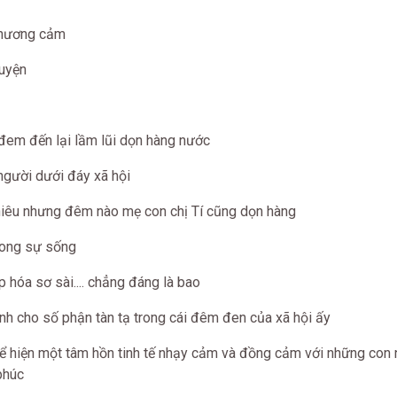
 thương cảm
huyện
đem đến lại lầm lũi dọn hàng nước
người dưới đáy xã hội
iêu nhưng đêm nào mẹ con chị Tí cũng dọn hàng
rong sự sống
p hóa sơ sài.... chẳng đáng là bao
hình cho số phận tàn tạ trong cái đêm đen của xã hội ấy
hể hiện một tâm hồn tinh tế nhạy cảm và đồng cảm với những con
phúc