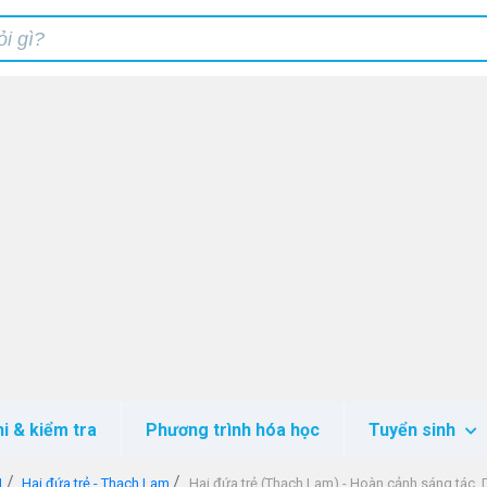
hi & kiểm tra
Phương trình hóa học
Tuyển sinh
1
Hai đứa trẻ - Thạch Lam
Hai đứa trẻ (Thạch Lam) - Hoàn cảnh sáng tác, Dàn ý