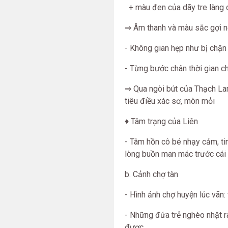
+ màu đen của dãy tre làng cắ
⇒ Âm thanh và màu sắc gợi nỗ
- Không gian hẹp như bị chặn 
- Từng bước chân thời gian c
⇒ Qua ngòi bút của Thạch Lam
tiêu điều xác sơ, mòn mỏi
♦ Tâm trạng của Liên
- Tâm hồn cô bé nhạy cảm, ti
lòng buồn man mác trước cái 
b. Cảnh chợ tàn
- Hình ảnh chợ huyện lúc vãn: 
- Những đứa trẻ nghèo nhặt rá
được.....