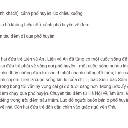
nh khách): cảnh phố huyện lúc chiều xuống
mơ hồ không hiểu nổi): cảnh phố huyện về đêm
yền tàu đêm đi qua phố huyện
 hai đứa trẻ Liên và An . Liên và An đã từng có một cuộc sống đầ
 hai đứa trẻ phải về sống nơi phố huyện - một cuộc sống nghèo kh
, nhìn thấy những đứa trẻ con đi nhặt nhạnh những đồ thừa, Liên 
 chị em Liên là cuộc sống tàn lụi của chị Tí, bác Siêu, bác Sẩm..
ong bóng tối vẫn hy vọng cái gì đó tươi sáng hơn. Mong ước ấy
 đêm chạy qua phố huyện. Chuyến tàu đêm từ Hà Nội về, ầm ầm l
 tiếng trong trời đêm sâu thẳm. Lúc đó người buôn bán ở phố huy
về nhà. Còn hai đứa trẻ dần dần chìm vào giấc ngủ yên tĩnh.