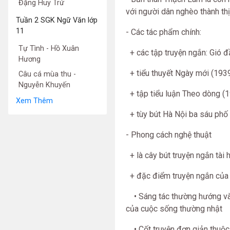
Đặng Huy Trứ
với người dân nghèo thành thị
Tuần 2 SGK Ngữ Văn lớp
11
- Các tác phẩm chính:
Tự Tình - Hồ Xuân
+ các tập truyện ngắn: Gió đ
Hương
+ tiểu thuyết Ngày mới (193
Câu cá mùa thu -
Nguyễn Khuyến
+ tập tiểu luận Theo dòng (
Xem Thêm
+ tùy bút Hà Nội ba sáu phố
- Phong cách nghệ thuật
+ là cây bút truyện ngắn tài 
+ đặc điểm truyện ngắn của
• Sáng tác thường hướng vào
của cuộc sống thường nhật
• Cốt truyện đơn giản thuộc 