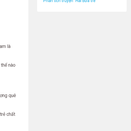
Phân tích truyện "Hai đứa trẻ"
Lam là
 thể nào
ương quê
trẻ chất