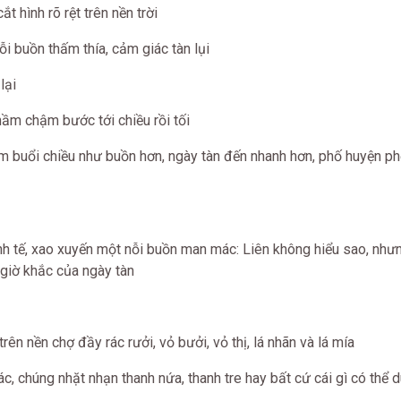
t hình rõ rệt trên nền trời
i buồn thấm thía, cảm giác tàn lụi
lại
hầm chậm bước tới chiều rồi tối
 buổi chiều như buồn hơn, ngày tàn đến nhanh hơn, phố huyện ph
nh tế, xao xuyến một nỗi buồn man mác: Liên không hiểu sao, nhưn
giờ khắc của ngày tàn
trên nền chợ đầy rác rưởi, vỏ bưởi, vỏ thị, lá nhãn và lá mía
c, chúng nhặt nhạn thanh nứa, thanh tre hay bất cứ cái gì có thể 