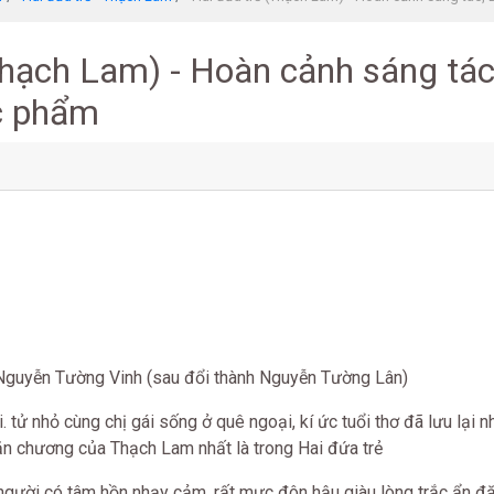
Thạch Lam) - Hoàn cảnh sáng tác
ác phẩm
à Nguyễn Tường Vinh (sau đổi thành Nguyễn Tường Lân)
i. tử nhỏ cùng chị gái sống ở quê ngoại, kí ức tuổi thơ đã lưu lại 
n chương của Thạch Lam nhất là trong Hai đứa trẻ
người có tâm hồn nhạy cảm, rất mực đôn hậu giàu lòng trắc ẩn đặc