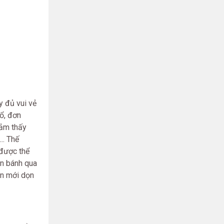
y đủ vui vẻ
ổ, đơn
cảm thấy
.. Thế
 được thể
ăn bánh qua
ện mới dọn