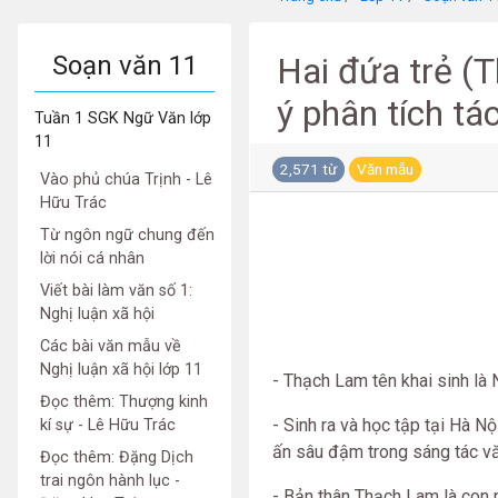
Soạn văn 11
Hai đứa trẻ (
ý phân tích t
Tuần 1 SGK Ngữ Văn lớp
11
2,571 từ
Văn mẫu
Vào phủ chúa Trịnh - Lê
Hữu Trác
Từ ngôn ngữ chung đến
lời nói cá nhân
Viết bài làm văn số 1:
Nghị luận xã hội
Các bài văn mẫu về
Nghị luận xã hội lớp 11
- Thạch Lam tên khai sinh l
Đọc thêm: Thượng kinh
- Sinh ra và học tập tại Hà Nộ
kí sự - Lê Hữu Trác
ấn sâu đậm trong sáng tác vă
Đọc thêm: Đặng Dịch
trai ngôn hành lục -
- Bản thân Thạch Lam là con 