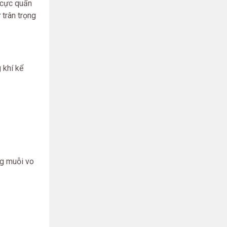
 cực quẩn
trân trọng
 khí kể
ng muỗi vo