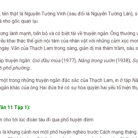
ên thật là Nguyễn Tường Vinh (sau đổi là Nguyễn Tường Lân), sin
à nho gốc quan lại.
g lành mạnh, tiến bộ và có biệt tài về truyện ngắn. Ông thường 
yếu khai thác thế giới nội tâm của nhân vật với những cảm xúc m
gày. Văn của Thạch Lam trong sáng, giản dị mà thâm trầm, sâu s
ập truyện ngắn:
Gió đầu mùa
(1977),
Nắng trong vườn
(1938),
Sợ
36 phố phường
...
 một trong những truyện ngắn đặc sắc của Thạch Lam, in ở tập N
ngắn khác của ông Hai đứa trẻ có sự hòa quyện hai yếu tố hiện th
ăn 11 Tập 1):
n cho tới lúc đoàn tàu đi qua phố huyện đêm.
 là khung cảnh nơi một phố huyện nghèo trước Cách mạng tháng