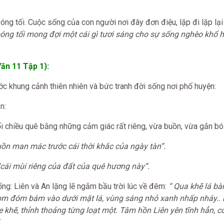
ng tối. Cuộc sống của con người nơi đây đơn điệu, lặp đi lặp lại 
óng tối mong đợi một cái gì tươi sáng cho sự sống nghèo khổ 
ăn 11 Tập 1):
ớc khung cảnh thiên nhiên và bức tranh đời sống nơi phố huyện:
n:
 chiều quê bằng những cảm giác rất riêng, vừa buồn, vừa gắn bó
uồn man mác trước cái thời khắc của ngày tàn”.
“cái mùi riêng của đất của quê hương này”.
g: Liên và An lặng lẽ ngắm bầu trời lúc về đêm:
“ Qua khẽ lá b
om đóm bám vào dưới mặt lá, vùng sáng nhỏ xanh nhấp nháy.. 
e khẽ, thỉnh thoảng từng loạt một. Tâm hồn Liên yên tĩnh hẳn, 
.