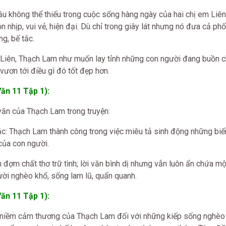
ầu không thể thiếu trong cuộc sống hàng ngày của hai chị em Liên
nhịp, vui vẻ, hiện đại. Dù chỉ trong giây lát nhưng nó đưa cả ph
ng, bế tắc.
 Liên, Thạch Lam như muốn lay tỉnh những con người đang buồn c
vươn tới điều gì đó tốt đẹp hơn.
ăn 11 Tập 1):
văn của Thạch Lam trong truyện:
: Thạch Lam thành công trong việc miêu tả sinh động những biến
của con người.
đợm chất thơ trữ tình; lời văn bình dị nhưng vẫn luôn ẩn chứa mộ
ời nghèo khổ, sống lam lũ, quẩn quanh.
ăn 11 Tập 1):
ện niềm cảm thương của Thạch Lam đối với những kiếp sống nghèo