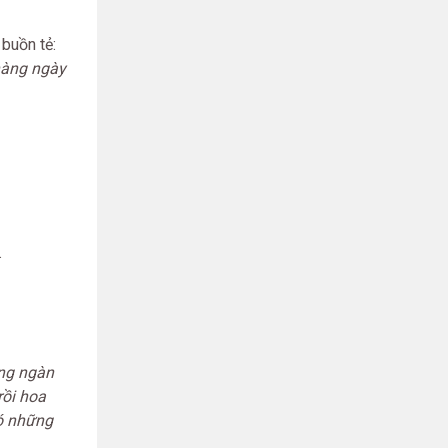
buồn tẻ:
hàng ngày
.
àng ngàn
rồi hoa
có những