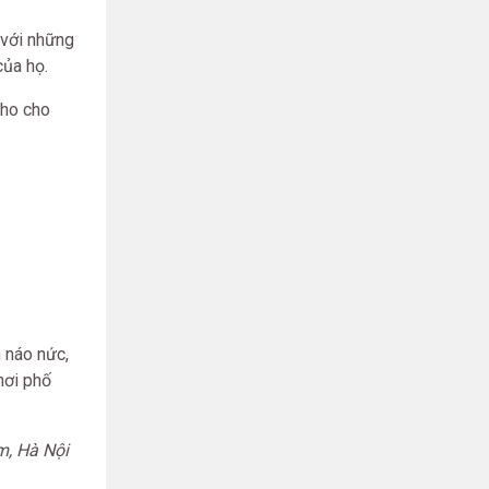
 với những
của họ.
cho cho
 náo nức,
nơi phố
m, Hà Nội