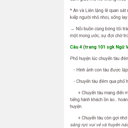
* An và Liên lặng lẽ quan sát
kiếp người nhỏ nhoi, sống lay
→ Nỗi buồn cùng bóng tối trà
một mong ước, sự đợi chờ tr
Câu 4 (trang 101 sgk Ngữ V
Phố huyện lúc chuyến tàu đê
- Hình ảnh con tàu được lặp 
- Chuyến tàu đêm qua phố huy
+ Chuyến tàu mang đến một t
tiếng hành khách ồn ào... hoà
huyện.
+ Chuyến tàu còn gợi nhớ về
sáng rực vui vẻ và huyên náo