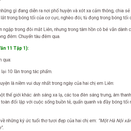
 những gì đang diễn ra nơi phố huyện và xót xa cảm thông, chia sẻ
 lắt trong bóng tối của cơ cực, nghèo đói, tù đọng trong bóng tối 
n ngập trong đôi mắt Liên, nhưng trong tâm hồn cô bé vẫn dành 
ong đêm: Chuyến tàu đêm qua.
ăn 11 Tập 1):
m qua:
lại 10 lần trong tác phẩm.
ện là niềm vui duy nhất trong ngày của hai chị em Liên:
hế giới khác: ánh sáng xa lạ, các toa đèn sáng trưng, âm thanh
n toàn đối lập với cuộc sống buồn tẻ, quẩn quanh và đầy bóng tối 
 những ký ức tuổi thơ tươi đẹp của hai chị em:
“Một Hà Nội xă
”.