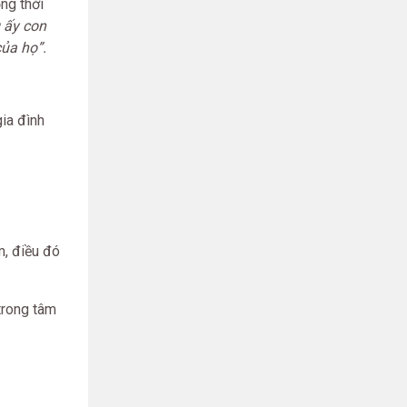
ng thời
 ấy con
ủa họ”.
gia đình
m, điều đó
trong tâm