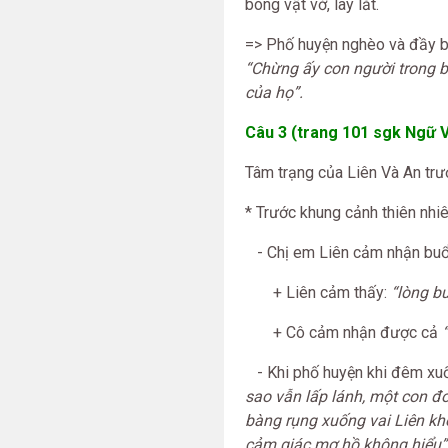
bóng vật vờ, lay lắt.
=> Phố huyện nghèo và đầy bó
“Chừng ấy con người trong b
của họ”.
Câu 3 (trang 101 sgk Ngữ V
Tâm trạng của Liên Và An trư
* Trước khung cảnh thiên nhiê
- Chị em Liên cảm nhận buổi
+ Liên cảm thấy:
“lòng b
+ Cô cảm nhận được cả
- Khi phố huyện khi đêm xuốn
sao vẫn lấp lánh, một con đ
bàng rụng xuống vai Liên kh
cảm giác mơ hồ không hiểu”