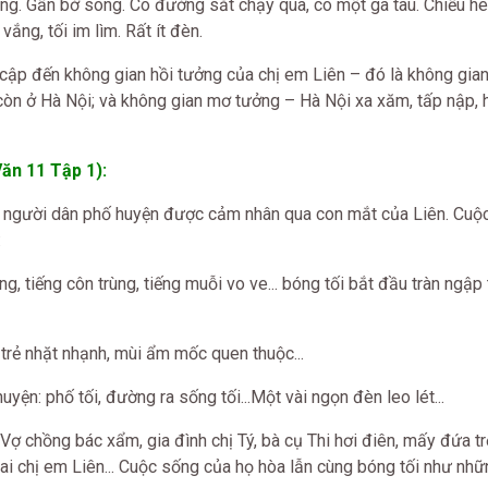
ng. Gần bờ sông. Có đường sắt chạy qua, có một ga tàu. Chiều hè
ắng, tối im lìm. Rất ít đèn.
ề cập đến không gian hồi tưởng của chị em Liên – đó là không gia
 còn ở Hà Nội; và không gian mơ tưởng – Hà Nội xa xăm, tấp nập, 
ăn 11 Tập 1):
 người dân phố huyện được cảm nhân qua con mắt của Liên. Cuộ
:
 tiếng côn trùng, tiếng muỗi vo ve... bóng tối bắt đầu tràn ngập
ẻ nhặt nhạnh, mùi ẩm mốc quen thuộc...
n: phố tối, đường ra sống tối...Một vài ngọn đèn leo lét...
 chồng bác xẩm, gia đình chị Tý, bà cụ Thi hơi điên, mấy đứa tr
ai chị em Liên... Cuộc sống của họ hòa lẫn cùng bóng tối như nhữ