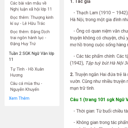
1. Tác giả
Các bài văn mẫu về
Nghị luận xã hội lớp 11
- Thạch Lam (1910 – 1942), t
Đọc thêm: Thượng kinh
Hà Nội, trong một gia đình nh
kí sự - Lê Hữu Trác
- Ông có quan niệm văn chươn
Đọc thêm: Đặng Dịch
truyện không có chuyện, chủ 
trai ngôn hành lục -
Đặng Huy Trứ
mơ hồ trong cuộc sống hàng n
Tuần 2 SGK Ngữ Văn lớp
- Các tác phẩm chính: Các t
11
(1942),
Tập tuỳ bút Hà Nội 
Tự Tình - Hồ Xuân
2.
Truyện ngắn Hai đứa trẻ là
Hương
vườn. Cũng như nhiều truyện 
Câu cá mùa thu -
mạn trữ tình.
Nguyễn Khuyến
Xem Thêm
Câu 1 (trang 101 sgk Ngữ V
- Thời gian: Từ buổi chiều tà
- Không gian trong tác phẩm