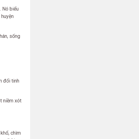
. Nó biểu
ố huyện
hán, sống
 đổi tinh
t niềm xót
 khổ, chìm