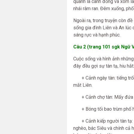
quanh là cánh đồng và xóm là
nhái râm ran. Đêm xuống, phố v
Ngoài ra, trong truyện còn đ
sống gia đình Liên và An lúc
sáng rực và hạnh phúc.
Câu 2 (trang 101 sgk Ngữ V
Cuộc sống và hình ảnh những
đây đều gợi sự tàn tạ, hiu hắt
+ Cảnh ngày tàn: tiếng trống,
mắt Liên.
+ Cảnh chợ tàn: Mấy đứa tr
+ Bóng tối bao trùm phố huyệ
+ Cảnh kiếp người tàn tạ: Vợ
nghèo, bác Siêu và chính cả h