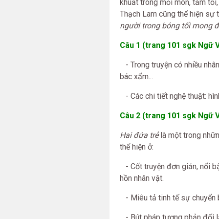
khuất trong mỏi mòn, tăm tối
Thạch Lam cũng thể hiện sự t
người trong bóng tối mong đ
Câu 1 (trang 101 sgk Ngữ V
- Trong truyện có nhiều nhân v
bác xẩm...
- Các chi tiết nghệ thuật: hì
Câu 2 (trang 101 sgk Ngữ V
Hai đứa trẻ
là một trong nhữn
thể hiện ở:
- Cốt truyện đơn giản, nổi b
hồn nhân vật.
- Miêu tả tinh tế sự chuyển 
- Bút pháp tương phản đối l