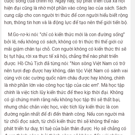
cuộc sống của chính họ. Ngày nay, sự phát triển của xã hội
hiện đại cũng là nhờ một phần vào công lao của sách. Sách
cung cấp cho con người tri thức để con người hiểu biết rộng
hơn, thông tin hơn và là động lực để tạo nên thế giới tiến bộ.
M.Go-rơ-ki nói: "chỉ có kiến thức mới là con đường sống"
bởi lẽ, nếu không có sách, không có tri thức thì thế giới cứ
mãi giậm chân tại chỗ. Con người không có kiến thức thì sẽ
bị tụt hậu, rời xa thực tế xã hội, chẳng thể nào phát triển
được. Hồ Chủ Tịch đã từng nói: "Non sông Việt Nam có trở
nên tươi đẹp được hay không, dân tộc Việt Nam có sánh vai
cùng với các cường quốc năm châu được hay không, chính
là nhờ phần lớn vào công học tập của các em". Mà học tập
chính là việc tích lũy kiến thức để theo kịp thời đại. Không
có gì chứng minh rằng nếu không học tập thì sẽ thất bại,
nhưng chắc chắn việc học, việc tích lũy kiến thức là con
đường ngắn nhất để đi đến thành công. Nếu con người mà
từ chối đọc sách, từ chối kiến thức thì sẽ không thể nào
phát triển tư duy, trí tuệ của bản thân được. Họ sẽ chẳng có