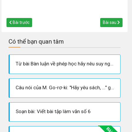
Bài trước
Bài sau
Có thể bạn quan tâm
Từ bài Bàn luận về phép học hãy nêu suy nghĩ về mối quan hệ giữa học và hành (5 bài)
Câu nói của M. Go-rơ-ki: "Hãy yêu sách, ..." gợi cho em suy nghĩ gì (6 bài)
Soạn bài: Viết bài tập làm văn số 6