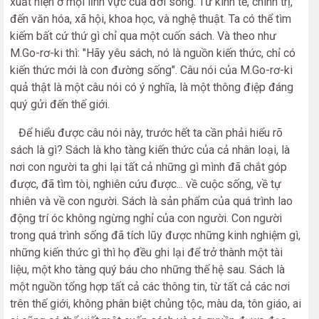
xuất hiện ở mọi lĩnh vực của đời sống. Từ kinh tế, chính trị,
đến văn hóa, xã hội, khoa học, và nghệ thuật. Ta có thể tìm
kiếm bất cứ thứ gì chỉ qua một cuốn sách. Và theo như
M.Go-rơ-ki thì: "Hãy yêu sách, nó là nguồn kiến thức, chỉ có
kiến thức mới là con đường sống". Câu nói của M.Go-rơ-ki
quả thật là một câu nói có ý nghĩa, là một thông điệp đáng
quý gửi đến thế giới.
Để hiểu được câu nói này, trước hết ta cần phải hiểu rõ
sách là gì? Sách là kho tàng kiến thức của cả nhân loại, là
nơi con người ta ghi lại tất cả những gì mình đã chắt góp
được, đã tìm tòi, nghiên cứu được... về cuộc sống, về tự
nhiên và về con người. Sách là sản phẩm của quá trình lao
động trí óc không ngừng nghỉ của con người. Con người
trong quá trình sống đã tích lũy được những kinh nghiệm gì,
những kiến thức gì thì họ đều ghi lại để trở thành một tài
liệu, một kho tàng quý báu cho những thế hệ sau. Sách là
một nguồn tổng hợp tất cả các thông tin, từ tất cả các nơi
trên thế giới, không phân biệt chủng tộc, màu da, tôn giáo, ai