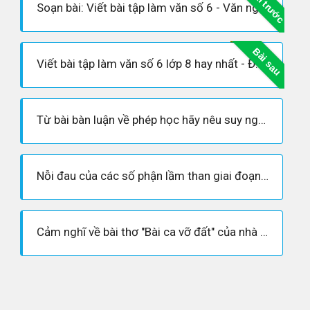
Bài trước
Soạn bài: Viết bài tập làm văn số 6 - Văn nghị luận (siêu ngắn)
Bài sau
Viết bài tập làm văn số 6 lớp 8 hay nhất - Đề số 1
Từ bài bàn luận về phép học hãy nêu suy nghĩ về mối quan hệ giữa học và hành - Văn hay lớp 8
Nỗi đau của các số phận lầm than giai đoạn Cách mạng tháng 8
Cảm nghĩ về bài thơ "Bài ca vỡ đất" của nhà thơ Hoàng Thông