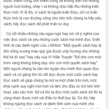
được thành công, bởi thành công sẽ không đến với những
người lười biếng, chây ì và không chịu tiếp thu những kiến
thức mới. Vì lẽ đó, vì sách là nguồn kiến thức, chỉ có kiến
thức mới là con đường sống cho nên mỗi chúng ta hãy yêu
sách, hãy đọc sách để phát triển tư duy.
Có rất nhiều những câu ngạn ngữ hay nói về ý nghĩa của
việc đọc sách và yêu những cuốn sách mà mình đọc. Điển
hình là câu danh ngôn của J.Milton: "Một quyển sách hay là
đời sống xương máu quý giá được ướp hương cho những
thế hệ đi sau." hay câu của Vi Hiền Truyện: "Để cho con một
hòm vàng không bằng dạy cho con một quyển sách hay".
Mỗi người chúng ta cần rèn luyện cho mình thói quen đọc
sách và cố gắng tìm tòi để đọc được một cuốn sách hay.
Đọc sách sẽ giúp chúng ta mở ra một chân trời mới, một
khía cạnh suy nghĩ mới hơn và làm cho đầu óc trở nên linh
hoạt, sâu sắc hơn. Kể cả khi ta đọc một cuốn sách dở thì ta
cũng nhận được một vài điều từ thất bại ấy. Do đó, hãy
không ngừng đọc sách và dành tình cảm của mình cho