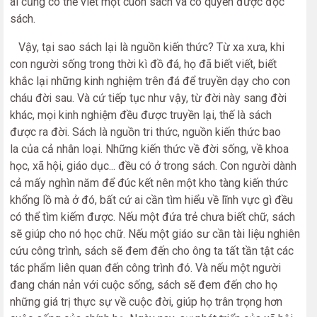
ai cũng có thể viết một cuốn sách và có quyền được đọc
sách.
Vậy, tại sao sách lại là nguồn kiến thức? Từ xa xưa, khi
con người sống trong thời kì đồ đá, họ đã biết viết, biết
khắc lại những kinh nghiệm trên đá để truyền dạy cho con
cháu đời sau. Và cứ tiếp tục như vậy, từ đời này sang đời
khác, mọi kinh nghiệm đều được truyền lại, thế là sách
được ra đời. Sách là nguồn tri thức, nguồn kiến thức bao
la của cả nhân loại. Những kiến thức về đời sống, về khoa
học, xã hội, giáo dục... đều có ở trong sách. Con người dành
cả mấy nghìn năm để đúc kết nên một kho tàng kiến thức
khổng lồ mà ở đó, bất cứ ai cần tìm hiểu về lĩnh vực gì đều
có thể tìm kiếm được. Nếu một đứa trẻ chưa biết chữ, sách
sẽ giúp cho nó học chữ. Nếu một giáo sư cần tài liệu nghiên
cứu công trình, sách sẽ đem đến cho ông ta tất tần tật các
tác phẩm liên quan đến công trình đó. Và nếu một người
đang chán nản với cuộc sống, sách sẽ đem đến cho họ
những giá trị thực sự về cuộc đời, giúp họ trân trọng hơn