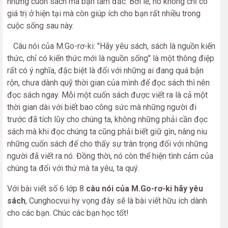
những cuốn sách mà bạn tâm đắc. Bởi lẽ, nó không chỉ có
giá trị ở hiện tại mà còn giúp ích cho bạn rất nhiều trong
cuộc sống sau này.
Câu nói của M.Go-rơ-ki: "Hãy yêu sách, sách là nguồn kiến
thức, chỉ có kiến thức mới là nguồn sống" là một thông điệp
rất có ý nghĩa, đặc biệt là đối với những ai đang quá bận
rộn, chưa dành quỹ thời gian của mình để đọc sách thì nên
đọc sách ngay. Mỗi một cuốn sách được viết ra là cả một
thời gian dài với biết bao công sức mà những người đi
trước đã tích lũy cho chúng ta, không những phải cần đọc
sách mà khi đọc chúng ta cũng phải biết giữ gìn, nâng niu
những cuốn sách để cho thấy sự trân trọng đối với những
người đã viết ra nó. Đồng thời, nó còn thể hiện tình cảm của
chúng ta đối với thứ mà ta yêu, ta quý.
Với bài viết số 6 lớp 8
câu nói của M.Go-rơ-ki hãy yêu
sách
, Cunghocvui hy vọng đây sẽ là bài viết hữu ích dành
cho các bạn. Chúc các bạn học tốt!