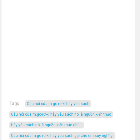
Tags
câu nói của m.go-rơ-ki hãy yêu sách
câu nói của m.go-rơ-ki hãy yêu sách nó là nguồn kiến thức
hãy yêu sách nó là nguồn kiến thức chỉ ...
câu nói của m.go-rơ-ki hãy yêu sách gợi cho em suy nghĩ gì