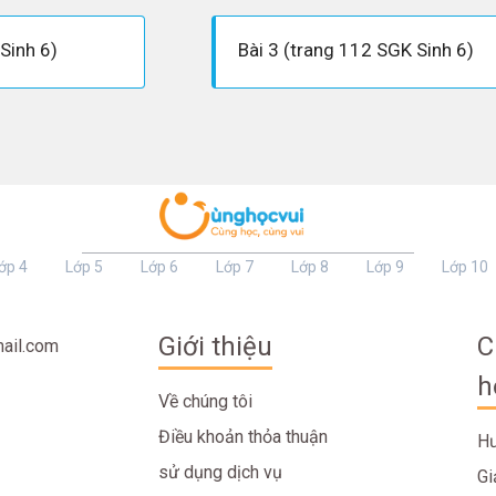
Sinh 6)
Bài 3 (trang 112 SGK Sinh 6)
ớp 4
Lớp 5
Lớp 6
Lớp 7
Lớp 8
Lớp 9
Lớp 10
Giới thiệu
C
ail.com
h
Về chúng tôi
Điều khoản thỏa thuận
Hư
sử dụng dịch vụ
Gi