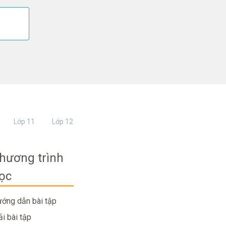
Lớp 11
Lớp 12
hương trình
ọc
ớng dẫn bài tập
ải bài tập