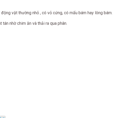
 động vật thường nhỏ , có vỏ cứng, có mấu bám hay lông bám.
át tán nhờ chim ăn và thải ra qua phân.