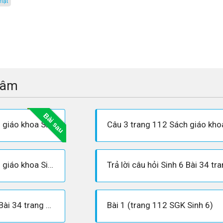
 hạt
tâm
Bài sau
Câu 2 trang 112 Sách giáo khoa Sinh học 6
Câu 4 trang 112 Sách giáo khoa Sinh học 6
Trả lời câu hỏi Sinh 6 Bài 34 trang 111
Bài 1 (trang 112 SGK Sinh 6)