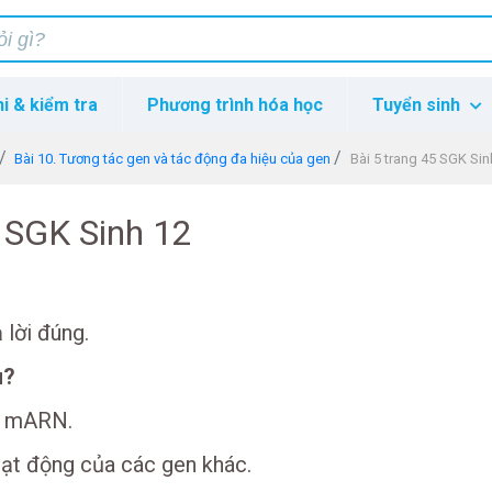
hi & kiểm tra
Phương trình hóa học
Tuyển sinh
Bài 10. Tương tác gen và tác động đa hiệu của gen
Bài 5 trang 45 SGK Sin
5 SGK Sinh 12
 lời đúng.
u?
ại mARN.
oạt động của các gen khác.