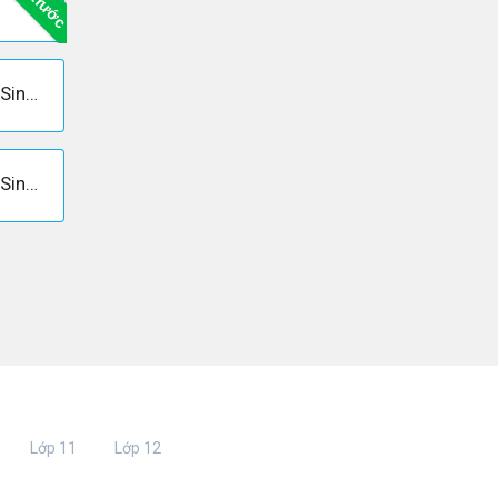
Bài trước
Câu 2 trang 45 Sách giáo khoa Sinh học 12
Câu 4 trang 45 Sách giáo khoa Sinh học 12
Lớp 11
Lớp 12