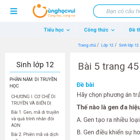
Tiểu học
Công thức
Đề t
Trang chủ
Lớp 12
Sinh lớp 12
Sinh lớp 12
Bài 5 trang 4
PHẦN NĂM. DI TRUYỀN
Đề bài
HỌC
Hãy chọn phương án trả
CHƯƠNG I. CƠ CHẾ DI
TRUYỀN VÀ BIẾN DỊ
Thế nào là gen đa hiệ
Bài 1. Gen, mã di truyền
A. Gen tạo ra nhiều lo
và quá trình nhân đôi
ADN
B. Gen điều khiển sự h
Bài 2. Phiên mã và dịch