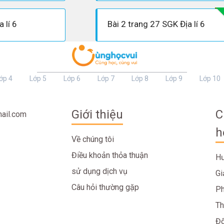
 lí 6
Bài 2 trang 27 SGK Địa lí 6
ớp 4
Lớp 5
Lớp 6
Lớp 7
Lớp 8
Lớp 9
Lớp 10
Giới thiệu
C
ail.com
h
Về chúng tôi
Điều khoản thỏa thuận
Hư
sử dụng dịch vụ
Gi
Câu hỏi thường gặp
Ph
Th
Đố