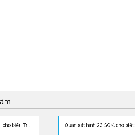
tâm
Quan sát hình 23 SGK, cho biết: Trong ngày 22-6 (hạ chí), nửa cầu nào ngả về phía Mặt Trời? Trong ngày 22-12 (đông chí), nửa cầu nào ngả về phía Mặt Trời?