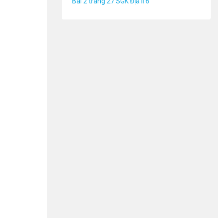
Bài 2 trang 27 SGK Địa lí 6