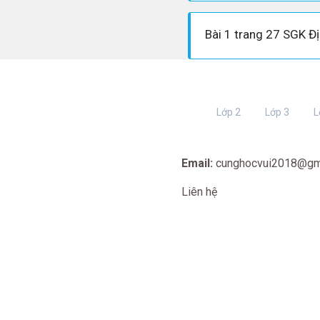
Bài 1 trang 27 SGK Địa
Lớp 2
Lớp 3
L
Email:
cunghocvui2018@gm
Liên hệ