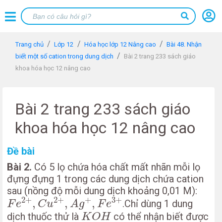
Trang chủ
Lớp 12
Hóa học lớp 12 Nâng cao
Bài 48. Nhận
biết một số cation trong dung dịch
Bài 2 trang 233 sách giáo
khoa hóa học 12 nâng cao
Bài 2 trang 233 sách giáo
khoa hóa học 12 nâng cao
Đề bài
Bài 2.
Có 5 lọ chứa hóa chất mất nhãn mỗi lọ
đựng đựng 1 trong các dung dịch chứa cation
sau (nồng độ mỗi dung dịch khoảng 0,01 M):
F
e
2
+
,
C
u
2
+
,
A
g
+
,
F
e
3
+
2
+
2
+
+
3
+
,
,
,
.Chỉ dùng 1 dung
F
e
C
u
A
g
F
e
K
O
H
dịch thuốc thử là
có thể nhận biết được
K
O
H