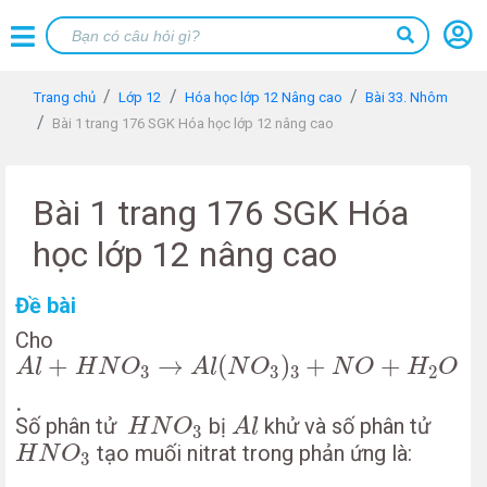
Trang chủ
Lớp 12
Hóa học lớp 12 Nâng cao
Bài 33. Nhôm
Bài 1 trang 176 SGK Hóa học lớp 12 nâng cao
Bài 1 trang 176 SGK Hóa
học lớp 12 nâng cao
Đề bài
Cho
A
l
+
H
N
O
3
→
A
l
(
N
O
3
)
3
+
N
O
+
H
2
O
.
+
→
(
)
+
+
A
l
H
N
O
A
l
N
O
N
O
H
O
3
3
3
2
.
A
l
H
N
O
3
Số phân tử
bị
khử và số phân tử
H
N
O
A
l
3
H
N
O
3
tạo muối nitrat trong phản ứng là:
H
N
O
3