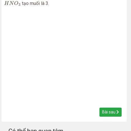
H
N
O
3
tạo muối là 3.
H
N
O
3
Bài sau
Có thể bạn quan tâm