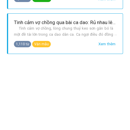
đời, bao bi kịch thương tâm, ca dao dân ca cũng có biết
bao khúc hát ai oán thương tâm xúc động. Có thể than
chính cho số phận h
Tình cảm vợ chồng qua bài ca dao: Rủ nhau lên núi đốt than...Ghi lời vàng đá xin mình chớ quên.
Tình cảm vợ chồng, lòng chung thuỷ keo sơn gắn bó là
một đề tài lớn trong ca dao dân ca. Ca ngợi điều đó đồng
thời ca dao cũng phê phán thói ăn ở phụ bạc có mới nới cũ
Xem thêm
1,110 từ
Văn mẫu
quên những ngày cơ cực bần hàn. Bài ca dao gợi lên một
hình ảnh đầy lam lũ và nhắn nhủ mọi người chớ quên: Rủ
nhau lên núi đốt t