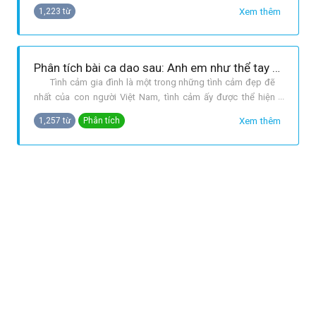
truyện cổ tích Sự tích dưa hấu và gặp nhân vật trên trang
Xem thêm
1,223 từ
sách, em như thấy lại cuộc sống của cha ông ta thời xưa,
những người lao động cần cù và dũng cảm. Truyện đã cho
em bao nhận biết sâu sắc. Gia đình M
Phân tích bài ca dao sau: Anh em như thể tay chân - Rách lành đùm bọc dở hay đỡ đần.
Tình cảm gia đình là một trong những tình cảm đẹp đẽ
nhất của con người Việt Nam, tình cảm ấy được thể hiện
đằm thắm ngọt ngào trong ca dao dân ca. Bên cạnh những
Xem thêm
1,257 từ
Phân tích
bài ca ca ngợi công cha nghĩa mẹ, đạo làm con, tình cảm vợ
chồng... còn có nhiều bài đặc sắc nói đến tình cảm anh em
trong gia đình