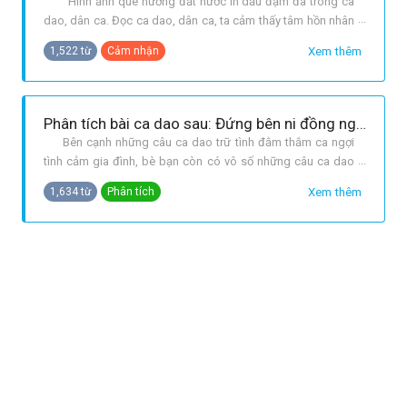
Hình ảnh quê hương đất nước in dấu đậm đà trong ca
dao, dân ca. Đọc ca dao, dân ca, ta cảm thấy tâm hồn nhân
dân ôm trọn bóng hình quê hương đất nước. Mỗi vùng quê
Xem thêm
1,522 từ
Cảm nhận
có một cách nói riêng, cảm nhận riêng về sự giàu đẹp của
nơi chôn nhau cắt rốn của mình. Đọc những bài ca ấy, chúng
ta như vừa đư
Phân tích bài ca dao sau: Đứng bên ni đồng ngó bên tê đồng...Phất phơ dưới ngọn nắng hồng ban mai.
Bên cạnh những câu ca dao trữ tình đằm thắm ca ngợi
tình cảm gia đình, bè bạn còn có vô số những câu ca dao
ca ngợi quê hương đất nước. Cánh cò bay lả bay la, nương
Xem thêm
1,634 từ
Phân tích
dâu xanh ngắt một màu, Đồng Tháp mười cò bay thẳng
cánh... Tất cả đã đem lại cho mọi người những giai điệu
ngọt ngào về tình thươn