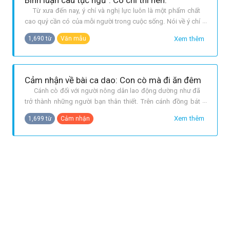
Bình luận câu tục ngữ : Có chí thì nên.
Từ xưa đến nay, ý chí và nghị lực luôn là một phẩm chất
cao quý cần có của mỗi người trong cuộc sống. Nói về ý chí
nghị lực nhân dân ta có câu tục ngữ: “Có chí thì nên”. Câu
Xem thêm
1,690 từ
Văn mẫu
tục ngữ đã đề cao ý chí, nghị lực trong cuộc sống và
khuyên nhủ chúng ta sống cần phải có ý chí và nghị lực. Vậy
chúng ta
Cảm nhận về bài ca dao: Con cò mà đi ăn đêm
Cánh cò đối với người nông dân lao động dường như đã
trở thành những người bạn thân thiết. Trên cánh đồng bát
ngát, có lúc nào mà những người nông dân lại không gặp
Xem thêm
1,699 từ
Cảm nhận
con cò. Trong ca dao, cái cò chính là hiện thân của những
người nông dân lao động bình thường: chất phác, siêng
năng, cần mẫn, trả