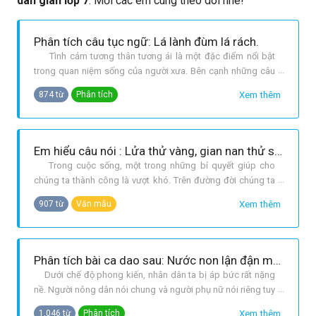
dân gian lớp 7
. Mời các em cùng theo dõi nhé!
Phân tích câu tục ngữ: Lá lành đùm lá rách.
Tình cảm tương thân tương ái là một đặc điểm nổi bật
trong quan niệm sống của người xưa. Bên cạnh những câu
tục ngữ ca dao thông dụng như: Thương người như thể
Xem thêm
874 từ
Phân tích
thương thân, Nhiễu điều phủ lấy giá gương... Nhân dân ta
vẫn thường nhắc nhở nhau “lá lành đùm lá rách”. Đó là
những bài học đạo lý làm
Em hiểu câu nói : Lửa thử vàng, gian nan thử sức.
Trong cuộc sống, một trong những bí quyết giúp cho
chúng ta thành công là vượt khó. Trên đường đời chúng ta
đâu chỉ có hoa thơm cỏ lạ, mà trước mắt là bao chông gai.
Xem thêm
907 từ
Văn mẫu
Đế đạt được thành công của mình đòi hỏi con người ta phải
có nghị lực để vượt qua khó khăn thử thách. Vì vậy, câu tục
ngữ là lời k
Phân tích bài ca dao sau: Nước non lận đận một mình...Cho ao kia cạn, cho gầy cò con?
Dưới chế độ phong kiến, nhân dân ta bị áp bức rất nặng
nề. Người nông dân nói chung và người phụ nữ nói riêng tuy
lao động cực nhọc mà vẫn cơ hàn đói rách. Có bao cảnh
Xem thêm
1,046 từ
Phân tích