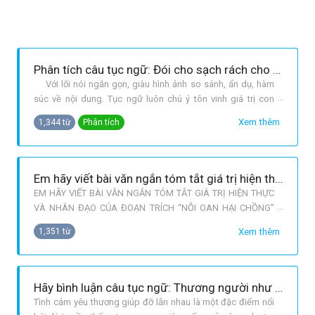
Phân tích câu tục ngữ: Đói cho sạch rách cho thơm.
Với lối nói ngắn gọn, giàu hình ảnh so sánh, ẩn dụ, hàm
súc về nội dung. Tục ngữ luôn chú ý tôn vinh giá trị con
người, đưa ra nhận xét, lời khuyên về những phẩm chất và lối
Xem thêm
1,344 từ
Phân tích
sống mà con người cần phải có. Nhân cách, phẩm giá
là thước đo giá trị con người. Nếu không may gặp hoàn
cảnh khó khăn ngh
Em hãy viết bài văn ngắn tóm tắt giá trị hiện thực và nhân đạo của đoạn trích “Nỗi oan hại chồng”
EM HÃY VIẾT BÀI VĂN NGẮN TÓM TẮT GIÁ TRỊ HIỆN THỰC
VÀ NHÂN ĐẠO CỦA ĐOẠN TRÍCH “NỖI OAN HẠI CHỒNG”
TRÍCH VỞ CHÈO “QUAN ÂM THỊ KÍNH”. Giá trị hiện thực và
Xem thêm
1,351 từ
nhân đạo của đoạn trích Nỗi oan hại chồng trích vở chèo
Quan Âm Thị Kính” được thể hiện rất đậm nét qua các nhân
vật chính. Thông qua việc khắc họa
Hãy bình luận câu tục ngữ: Thương người như thể thương thân.
Tình cảm yêu thương giúp đỡ lẫn nhau là một đặc điểm nổi