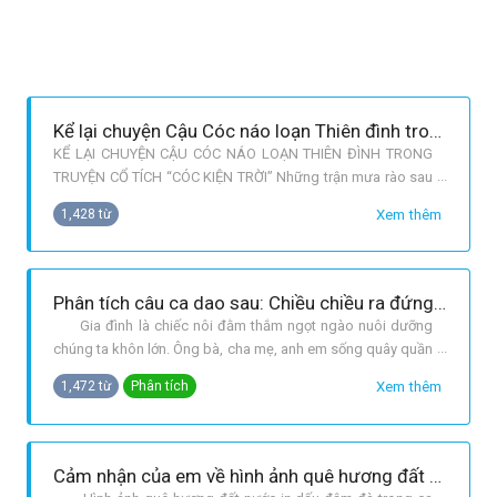
Kể lại chuyện Cậu Cóc náo loạn Thiên đình trong truyện cổ tích “Cóc kiện Trời”
KỂ LẠI CHUYỆN CẬU CÓC NÁO LOẠN THIÊN ĐÌNH TRONG
TRUYỆN CỔ TÍCH “CÓC KIỆN TRỜI” Những trận mưa rào sau
kì đại hạn đã làm cho cây cỏ, muôn vật, muôn loài hồi sinh.
Xem thêm
1,428 từ
Cậu Cóc thủ lĩnh tổ chức đại hội mừng công. Trên bãi cỏ bát
ngát xanh tươi, từ khắp bốn phương trời, các loài tấp nập
kéo về dự hội. Những
Phân tích câu ca dao sau: Chiều chiều ra đứng ngõ sau - Trông về quê mẹ, ruột đau chín chiều.
Gia đình là chiếc nôi đằm thắm ngọt ngào nuôi dưỡng
chúng ta khôn lớn. Ông bà, cha mẹ, anh em sống quây quần
bên nhau trong tình yêu thương vô bờ bến. Tình cảm ấy
Xem thêm
1,472 từ
Phân tích
được hun đúc và truyền lại cho nhau từ đời này sang đời
khác qua những câu ca dao đằm thắm ngọt ngào. Công
cha, nghĩa mẹ, tình yêu
Cảm nhận của em về hình ảnh quê hương đất nước qua ca dao, dân ca.