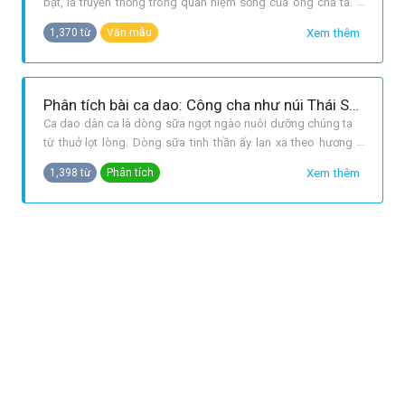
bật, là truyền thống trong quan niệm sống của ông cha ta.
Tình cảm ấy ngày càng được phát huy và thấm sâu vào máu
Xem thêm
1,370 từ
Văn mẫu
thịt của mỗi người dân. Cùng với với những câu tục ngữ, ca
dao như: Nhiễu điều phủ lấy giá gương Người trong một
nước phải thươn
Phân tích bài ca dao: Công cha như núi Thái Sơn...mới là đạo con.
Ca dao dân ca là dòng sữa ngọt ngào nuôi dưỡng chúng ta
từ thuở lọt lòng. Dòng sữa tinh thần ấy lan xa theo hương
lúa, cánh cò, trầm bổng ngân nga theo nhịp chèo của con
Xem thêm
1,398 từ
Phân tích
thuyền xuôi ngược, âu yếm thiết tha như lời ru của mẹ... như
khúc hát tâm tình quê hương đã thấm sâu vào tâm hồn tuổi
thơ mỗi ngườ