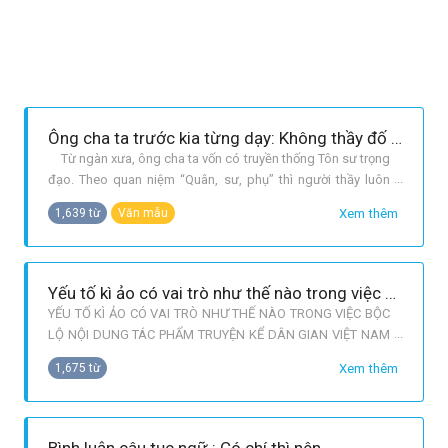
Ông cha ta trước kia từng dạy: Không thầy đố mày làm nên. Em hiểu lời dạy trên như thế nào?
Từ ngàn xưa, ông cha ta vốn có truyền thống Tôn sư trọng
đạo. Theo quan niệm “Quân, sư, phụ” thì người thầy luôn
giữ vị trí rất quan trọng trong xã hội, nhất là đối với sự
Xem thêm
1,639 từ
Văn mẫu
nghiệp của người học trò. Bởi lẽ đó mới có câu: Không thầy
đố mày làm nên. Câu tục ngữ nhằm khẳng định vai trò của
người thầ
Yếu tố kì ảo có vai trò như thế nào trong việc bộc lộ nội dung tác phẩm truyện kể dân gian Việt Nam
YẾU TỐ KÌ ẢO CÓ VAI TRÒ NHƯ THẾ NÀO TRONG VIỆC BỘC
LỘ NỘI DUNG TÁC PHẨM TRUYỆN KỂ DÂN GIAN VIỆT NAM
Trong văn học nói chung, yếu tố kì ảo chủ yếu có mặt ở các
Xem thêm
1,675 từ
thể loại của văn học dân gian. Các thể loại văn học dân gian
thường xuất hiện yếu tố kì ảo là thần thoại, truyền thuyết, sử
thi và một bộ phậ