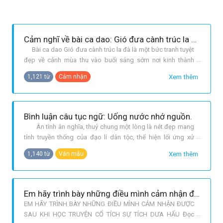
Cảm nghĩ về bài ca dao: Gió đưa cành trúc la đà.
Bài ca dao Gió đưa cành trúc la đà là một bức tranh tuyệt
đẹp về cảnh mùa thu vào buổi sáng sớm nơi kinh thành
Thăng Long. Mỗi câu thơ là một cảnh đẹp được chấm phá
Xem thêm
1,121 từ
Cảm nhận
qua ngòi bút đặc sắc của các tác giả dân gian nhằm ca
ngợi cảnh đẹp quê hương: Gió đưa cành trúc la đà Tiếng
chuông Trấn Vũ, canh
Bình luận câu tục ngữ: Uống nước nhớ nguồn.
Ân tình ân nghĩa, thuỷ chung một lòng là nét đẹp mang
tính truyền thống của đạo lí dân tộc, thể hiện lối ứng xử
mang vẻ đẹp nhân văn của con người Việt Nam qua hàng
Xem thêm
1,140 từ
Văn mẫu
nghìn năm lịch sử. Bài học đạo lí Uống nước nhớ nguồn đã
thành tục ngữ, hoá thân trong lời hát câu ca, đã thấm sâu
vào tâm hồn h
Em hãy trình bày những điều mình cảm nhận được sau khi học truyện cổ tích "Sự tích dưa hấu"
EM HÃY TRÌNH BÀY NHỮNG ĐIỀU MÌNH CẢM NHẬN ĐƯỢC
SAU KHI HỌC TRUYỆN CỔ TÍCH SỰ TÍCH DƯA HẤU Đọc