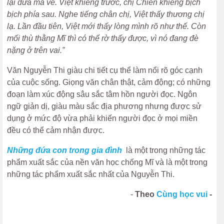
lại đưa má về. Việt khiêng trước, chị Chiến khiêng bịch
bịch phía sau. Nghe tiếng chân chị, Việt thấy thương chị
lạ. Lần đầu tiên, Việt mới thấy lòng mình rõ như thế. Còn
mối thù thằng Mĩ thì có thể rờ thấy được, vì nó đang đè
nặng ở trên vai.”
Văn Nguyễn Thi giàu chi tiết cụ thể làm nổi rõ góc cạnh
của cuộc sống. Giọng văn chân thật, cảm động; có những
đoạn làm xúc động sâu sắc tâm hồn người đọc. Ngôn
ngữ giản dị, giàu màu sắc địa phương nhưng được sử
dụng ở mức độ vừa phải khiến người đọc ở mọi miền
đều có thể cảm nhận được.
Những đứa con trong gia đình
là một trong những tác
phẩm xuất sắc của nền văn học chống Mĩ và là một trong
những tác phẩm xuất sắc nhất của Nguyễn Thi.
-
Theo
Cùng học vui
-