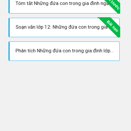
Bài trước
Tóm tắt Những đứa con trong gia đình ngắn nhất - Ngữ văn 12
Bài sau
Soạn văn lớp 12: Những đứa con trong gia đình của Nguyễn Thi
Phân tích Những đứa con trong gia đình lớp 12