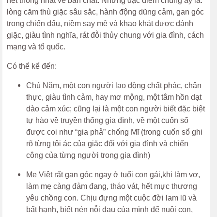
nét thống nhất về bản chất. Những đặc điểm chung ấy là:
lòng căm thù giặc sâu sắc, hành động dũng cảm, gan góc
trong chiến đấu, niềm say mê và khao khát được đánh
giặc, giàu tình nghĩa, rát đỗi thủy chung với gia đình, cách
mạng và tổ quốc.
Có thể kể đến:
Chú Năm, một con người lao động chất phác, chân
thực, giàu tình cảm, hay mơ mộng, một tâm hồn dạt
dào cảm xúc; cũng lại là một con người biết đặc biệt
tự hào về truyền thống gia đình, về một cuốn sổ
được coi như “gia phả” chống Mĩ (trong cuốn sổ ghi
rõ từng tội ác của giặc đối với gia đình và chiến
công của từng người trong gia đình)
Mẹ Việt rất gan góc ngay ở tuổi con gái,khi làm vợ,
làm mẹ càng đảm đang, tháo vát, hết mực thương
yêu chồng con. Chịu đựng một cuộc đời lam lũ và
bất hạnh, biết nén nỗi đau của mình để nuôi con,