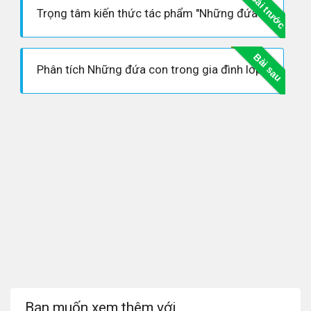
Bài trước
Trọng tâm kiến thức tác phẩm "Những đứa con trong gia đình" (Nguyễn Thi)
Bài sau
Phân tích Những đứa con trong gia đình lớp 12
Bạn muốn xem thêm với