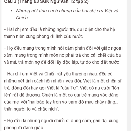
Câu 3 (Trang 63 SGK Ngữ văn 12 tập 2)
Những nét tính cách chung của hai chị em Việt và
Chiến
- Hai chị em đều là những người trẻ, đại diện cho thế hệ
thanh niên xung phong đi lính cứu nước.
- Họ đều mang trong mình nỗi căm phẫn đối với giặc ngoại
xâm, mang trong mình món nợ phải trả cho cái chết của ba
và má, trả món nợ để đổi lấy độc lập, tự do cho đất nước
- Hai chị em Việt và Chiến rất yêu thương nhau, đều có
những nét tính cách hồn nhiên, yêu đời: Việt là một chiến sĩ
trẻ, đồng đội hay gọi Việt là “cậu Tư”, Việt có nụ cười “lỏn
lẻn” rất dễ thương, Chiến là một cô gái trẻ mang vóc dáng
của mẹ, với “hai bắp tay tròn vo sạm đỏ màu cháy nắng…
thân người to và chắc nịch”.
- Họ đều là những người chiến sĩ dũng cảm, gan dạ, xung
phong đi đánh giặc.