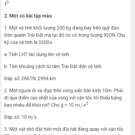
→
.
P
2. Một số bài tập mẫu
1. Một vệ tinh khối lượng 200 kg đang bay trên quỹ đạo
tròn quanh Trái Đất mà tại đó nó có trọng lượng 920N. Chu
kỳ của vệ tinh là 5300s.
a. Tính LHT tác dụng lên vệ tinh.
b. Tính khoảng cách từ tâm Trái Đất đến vệ tinh.
Đáp số: 2661N, 2994 km.
2. Một người đi xe đạp trên vòng xiếc bán kính 10m. Phải
đi qua điểm cao nhất của vòng với vận tốc tối thiểu bằng
m
/
s
2
2
/
bao nhiêu để khỏi rơi? Cho g = 10
.
m
s
Đáp số: 10 m/s.
3. Một vật nhỏ đặt trên một đĩa hát đang quay với vận tốc