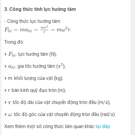
3. Công thức tính lực hướng tâm
- Công thức lực hướng tâm:
F
h
t
=
m
a
h
t
=
m
v
2
r
=
m
ω
2
r
2
2
m
v
=
=
=
.
F
m
a
m
ω
r
h
t
h
t
r
Trong đó:
F
h
t
+
: lực hướng tâm (N);
F
h
t
s
2
a
h
t
2
+
: gia tốc hướng tâm (
);
a
s
h
t
+ m: khối lượng của vật (kg);
+ r: bán kính quỹ đạo tròn (m);
+ v: tốc độ dài của vật chuyển động tròn đều (m/s);
ω
+
: tốc độ góc của vật chuyển động tròn đều (rad/s).
ω
Xem thêm một số công thức liên quan khác
tại đây
.