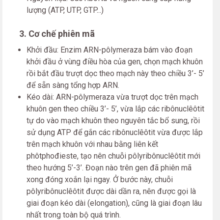
lượng (ATP, UTP, GTP...)
3. Cơ chế phiên mã
Khởi đầu: Enzim ARN-pôlymeraza bám vào đoạn
khởi đầu ở vùng điều hòa của gen, chọn mạch khuôn
rồi bắt đầu trượt dọc theo mạch này theo chiều 3’- 5’
để sẵn sàng tổng hợp ARN.
Kéo dài: ARN-pôlymeraza vừa trượt dọc trên mạch
khuôn gen theo chiều 3’- 5’, vừa lắp các ribônuclêôtit
tự do vào mạch khuôn theo nguyên tắc bổ sung, rồi
sử dụng ATP để gắn các ribônuclêôtit vừa được lắp
trên mạch khuôn với nhau bằng liên kết
phôtphođieste, tạo nên chuỗi pôlyribônuclêôtit mới
theo hướng 5’-3’. Đoạn nào trên gen đã phiên mã
xong đóng xoắn lại ngay. Ở bước này, chuỗi
pôlyribônuclêôtit được dài dần ra, nên được gọi là
giai đoạn kéo dài (elongation), cũng là giai đoạn lâu
nhất trong toàn bộ quá trình.