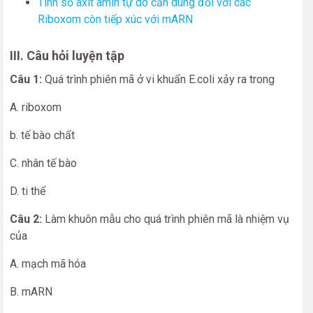
Tính số axit amin tự do cần dùng đối với các
Riboxom còn tiếp xúc với mARN
III. Câu hỏi luyện tập
Câu 1:
Quá trình phiên mã ở vi khuẩn E.coli xảy ra trong
A. riboxom
b. tế bào chất
C. nhân tế bào
D. ti thể
Câu 2:
Làm khuôn mẫu cho quá trình phiên mã là nhiệm vụ
của
A. mạch mã hóa
B. mARN