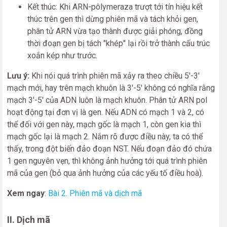
Kết thúc: Khi ARN-pôlymeraza trượt tới tín hiệu kết
thúc trên gen thì dừng phiên mã và tách khỏi gen,
phân tử ARN vừa tạo thành được giải phóng, đồng
thời đoạn gen bị tách "khép" lại rồi trở thành cấu trúc
xoắn kép như trước.
Lưu ý:
Khi nói quá trình phiên mã xảy ra theo chiều 5'-3'
mạch mới, hay trên mạch khuôn là 3'-5' không có nghĩa rằng
mạch 3'-5' của ADN luôn là mạch khuôn. Phân tử ARN pol
hoạt động tại đơn vị là gen. Nếu ADN có mạch 1 và 2, có
thể đối với gen này, mạch gốc là mạch 1, còn gen kia thì
mạch gốc lại là mạch 2. Nắm rõ được điều này, ta có thể
thấy, trong đột biến đảo đoạn NST. Nếu đoạn đảo đó chứa
1 gen nguyên vẹn, thì không ảnh hưởng tới quá trình phiên
mã của gen (bỏ qua ảnh hưởng của các yếu tố điều hoà).
Xem ngay
:
Bài 2. Phiên mã và dịch mã
II. Dịch mã