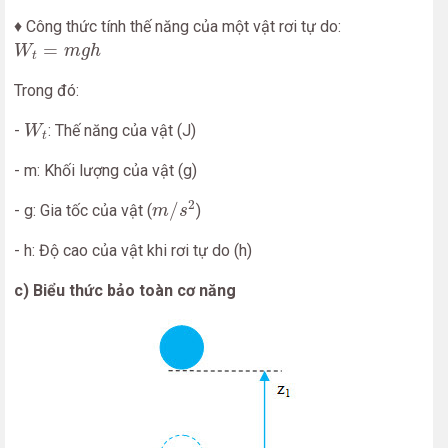
♦ Công thức tính thế năng của một vật rơi tự do:
W
t
=
m
g
h
=
W
m
g
h
t
Trong đó:
W
t
-
: Thế năng của vật (J)
W
t
- m: Khối lượng của vật (g)
m
/
s
2
2
/
- g: Gia tốc của vật (
)
m
s
- h: Độ cao của vật khi rơi tự do (h)
c) Biểu thức bảo toàn cơ năng