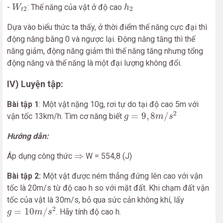
W
t
2
h
2
-
: Thế năng của vật ở độ cao
W
h
2
2
t
Dựa vào biểu thức ta thấy, ở thời điểm thế năng cực đại thì
động năng bằng 0 và ngược lại. Động năng tăng thì thế
năng giảm, động năng giảm thì thế năng tăng nhưng tổng
động năng và thế năng là một đại lượng không đổi.
IV) Luyện tập:
Bài tập 1
: Một vật nặng 10g, rơi tự do tại độ cao 5m với
g
=
9
,
8
m
/
s
2
2
=
9
,
8
/
vận tốc 13km/h. Tìm cơ năng biết
g
m
s
Hướng dẫn:
⇒
⇒
Áp dụng công thức
W = 554,8 (J)
Bài tập 2:
Một vật được ném thẳng đứng lên cao với vận
tốc là 20m/s từ độ cao h so với mặt đất. Khi chạm đất vận
tốc của vật là 30m/s, bỏ qua sức cản không khí, lấy
g
=
10
m
/
s
2
2
=
10
/
. Hãy tính độ cao h.
g
m
s