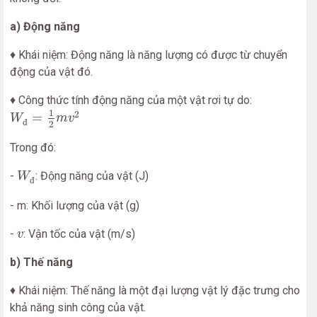
a) Động năng
♦ Khái niệm: Động năng là năng lượng có được từ chuyển
động của vật đó.
♦ Công thức tính động năng của một vật rơi tự do:
W
đ
=
1
2
m
v
2
1
2
=
W
m
v
đ
2
Trong đó:
W
đ
-
: Động năng của vật (J)
W
đ
- m: Khối lượng của vật (g)
v
-
: Vận tốc của vật (m/s)
v
b) Thế năng
♦ Khái niệm: Thế năng là một đại lượng vật lý đặc trưng cho
khả năng sinh công của vật.