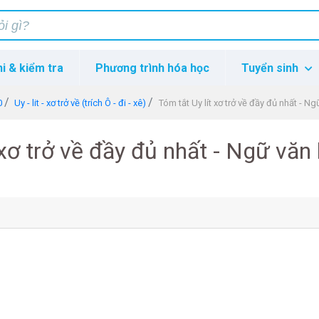
hi & kiểm tra
Phương trình hóa học
Tuyển sinh
0
Uy - lit - xơ trở về (trích Ô - đi - xê)
Tóm tắt Uy lít xơ trở về đầy đủ nhất - Ng
 xơ trở về đầy đủ nhất - Ngữ văn 