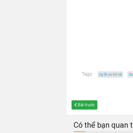
Tags
uy lít xơ trở về
s
Bài trước
Có thể bạn quan 