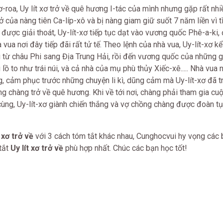
roa, Uy lít xơ trở về quê hương I-tác của mình nhưng gặp rất nhi
ở của nàng tiên Ca-líp-xô và bị nàng giam giữ suốt 7 năm liền vì t
 được giải thoát, Uy-lít-xơ tiếp tục dạt vào vương quốc Phê-a-ki
ua nơi đây tiếp đãi rất tử tế. Theo lệnh của nhà vua, Uy-lít-xơ kể
ỏi từ châu Phi sang Địa Trung Hải, rồi đến vương quốc của những 
ồ to như trái núi, và cả nhà của mụ phù thủy Xiếc-xê..... Nhà vua
 cảm phục trước những chuyện li kì, dũng cảm mà Uy-lít-xơ đã tr
g chàng trở về quê hương. Khi về tới nơi, chàng phải tham gia cu
cùng, Uy-lít-xơ giành chiến thắng và vợ chồng chàng được đoàn tụ
 xơ trở về
với 3 cách tóm tắt khác nhau, Cunghocvui hy vọng các 
tắt
Uy lít xơ trở về
phù hợp nhất. Chúc các bạn học tốt!