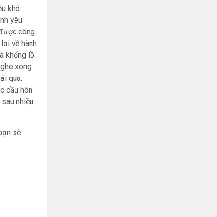
ều khó
ình yêu
, được công
 lại về hành
gã khổng lồ
 nghe xong
ải qua.
ộc cầu hôn
 sau nhiều
bạn sẽ