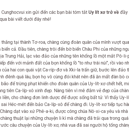
, Cunghocvui xin gửi đến các bạn bài tóm tắt
Uy lít xơ trở về
đầy 
 qua bài viết dưới đây nhé!
n thắng tại thành Tơ-roa, chàng cùng đoàn quân của mình vượt qua
n biển cả. Đầu tiên, chàng trôi đến bờ biển Châu Phi của những ng
n Địa Trung Hải, lạc vào đảo của những tên khổng lồ một mắt Pô-li
iếp đến với mảnh đất của bọn khổng lồ "to như trái núi", rồi vào 
n của hai con quái vật Ca-ríp-đơ và Xki-la trấn giữ, bước lên đảo
ì lênh đênh quá lâu, bọn họ vô cùng đói khát nên đã ăn mất đàn bò 
 bão để trừng phạt khiến cho đoàn quân của Uy-lít-xơ chết hết, m
àng tiên Ca-líp-xô xinh đẹp. Nàng tiên vì mê đắm vẻ đẹp của chà
 liền, cho chàng đơn linh dược để được sống bất tử. Vì thấy Uy-l
ai Héc-mét đến bảo Ca-líp-xô để chàng đi. Uy-lít-xơ tiếp tục hàn
 Chàng dạt vào xứ Phê-a-ki, được công chúa Nô-xi-ca yêu và nhà 
chàng thuật lại những chuyện li kì mà chàng đã trải qua trong quá 
trước câu chuyện của Uy-lít-xơ, nhà vua đã sai người hộ tống chà