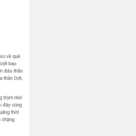
-xơ về quê
biết bao
ến đảo thần
a thần Dớt,
ng trộm nhớ
ại đây cùng
uãng thời
ục chặng