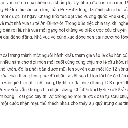
lạc vào xứ sở của những gã khổng lồ, Uy-lít-xơ đã chọc mù mắt P
g. Để trả thù cho con trai, thần Pô-ê-đi-dông đã đánh chìm bè củ
n mới được 18 ngày. Chàng tiếp tục dạt vào vương quốc Phê-a-ki, 
à một nhà vua tử tế An-Bi-nơ-ôt. Trong bữa tiệc chia tay, khi ngh
g đến rơi lệ, nhà vua mới gặng hỏi chàng và biết được câu chuyệ
rời dài đằng đẵng. Nhà vua vô cùng xúc động nên sai người hộ tố
ơ cải trang thành một người hành khất, tham gia vào lễ cầu hôn c
 nhiều năm chờ đợi mòn mỏi cuối cùng cũng chịu mở lễ cầu hôn, 
khó khăn, đó là phải bắn được mũi tên xuyên qua một lúc 12 vòng r
rửa chân theo phong tục đã nhận ra vết sẹo bị lợn lòi húc ở chân
bà vẫn giữ bí mật. Cuối cùng, Uy-lít-xơ đã chiến thắng 108 người 
ê-nê-lốp vẫn không chịu nhận chàng. Chỉ đến khi Uy-lít-xơ kể về 
m bằng 1 cái gốc cây thì vợ chồng họ mới được đoàn tụ. Câu chu
 một cuộc nhận mặt, thử thách nhau, cho thấy sự quý trọng của tì
.