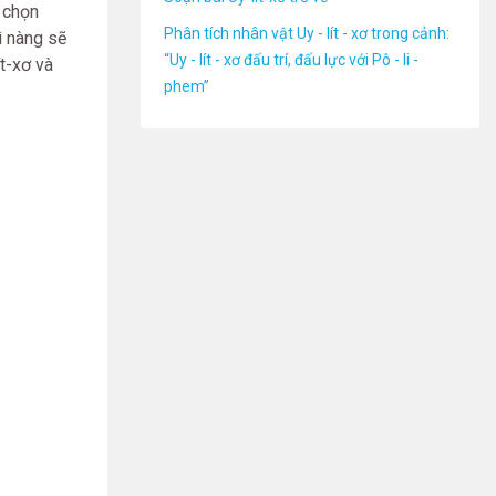
 chọn
Phân tích nhân vật Uy - lít - xơ trong cảnh:
ì nàng sẽ
“Uy - lít - xơ đấu trí, đấu lực với Pô - li -
ít-xơ và
phem”