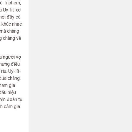
ô-li-phem,
a Uy-lít-xơ
nơi đây có
e khúc nhạc
n mà chàng
ng chàng về
ủa người vợ
nhưng điều
ìu. Uy-lít-
 của chàng,
tham gia
dấu hiệu
yện đoàn tụ
nh cảm gia