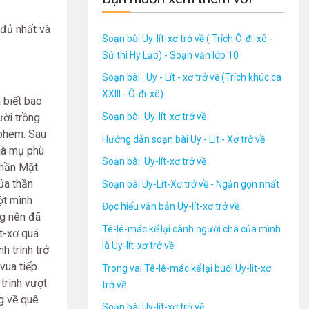
đủ nhất và
Soạn bài Uy-lít-xơ trở về ( Trích Ô-đi-xê -
Sử thi Hy Lạp) - Soạn văn lớp 10
Soạn bài : Uy - Lít - xơ trở về (Trích khúc ca
XXIII - Ô-đi-xê)
 biết bao
Soạn bài: Uy-lít-xơ trở về
ười trồng
-phem. Sau
Hướng dẫn soạn bài Uy - Lit - Xơ trở về
nhà mụ phù
Soạn bài: Uy-lít-xơ trở về
 thần Mặt
của thần
Soạn bài Uy-Lít-Xơ trở về - Ngắn gọn nhất
ột mình
Đọc hiểu văn bản Uy-lít-xơ trở về
ng nên đã
Tê-lê-mác kể lại cành người cha của mình
ít-xơ quá
là Uy-lít-xơ trở về
h trình trở
vua tiếp
Trong vai Tê-lê-mác kể lại buổi Uy-Iit-xơ
trình vượt
trở về
ng về quê
Soạn bài Uy-lít-xơ trở về