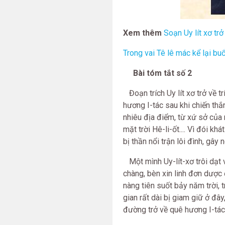
Xem thêm
Soạn Uy lít xơ trở
Trong vai Tê lê mác kể lại buổi
Bài tóm tắt số 2
Đoạn trích Uy lít xơ trở về t
hương I-tác sau khi chiến th
nhiêu địa điểm, từ xứ sở của
mặt trời Hê-li-ốt.... Vì đói 
bị thần nổi trận lôi đình, g
Một mình Uy-lít-xơ trôi dạt 
chàng, bèn xin linh đơn dược 
nàng tiên suốt bảy năm trời, 
gian rất dài bị giam giữ ở đâ
đường trở về quê hương I-tác