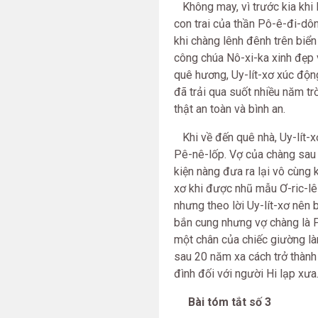
Không may, vì trước kia khi 
con trai của thần Pô-ê-đi-dôn
khi chàng lênh đênh trên biể
công chúa Nô-xi-ka xinh đẹp v
quê hương, Uy-lít-xơ xúc độn
đã trải qua suốt nhiều năm t
thật an toàn và bình an.
Khi về đến quê nhà, Uy-lít-x
Pê-nê-lốp. Vợ của chàng sau
kiện nàng đưa ra lại vô cùng 
xơ khi được nhũ mẫu Ơ-ric-lê 
nhưng theo lời Uy-lít-xơ nên 
bắn cung nhưng vợ chàng là P
một chân của chiếc giường là
sau 20 năm xa cách trở thành
đình đối với người Hi lạp xưa
Bài tóm tắt số 3