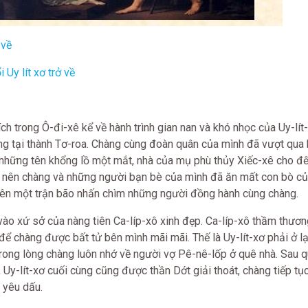
 về
 Uy lít xơ trở về
rích trong Ô-đi-xê kể về hành trình gian nan và khó nhọc của Uy-lít
ắng tại thành Tơ-roa. Chàng cùng đoàn quân của mình đã vượt qua 
 những tên khổng lồ một mắt, nhà của mụ phù thủy Xiếc-xê cho đ
khát nên chàng và những người bạn bè của mình đã ăn mất con bò củ
ây nên một trận bão nhấn chìm những người đồng hành cùng chàng.
vào xứ sở của nàng tiên Ca-líp-xô xinh đẹp. Ca-líp-xô thầm thươ
để chàng được bất tử bên mình mãi mãi. Thế là Uy-lít-xơ phải ở l
trong lòng chàng luôn nhớ về người vợ Pê-nê-lốp ở quê nhà. Sau q
y, Uy-lít-xơ cuối cùng cũng được thần Dớt giải thoát, chàng tiếp t
 yêu dấu.