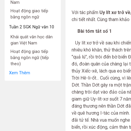
Nam
Hoạt động giao tiếp
Với tác phẩm
Uy lít xơ trở về
bằng ngôn ngữ
chi tiết nhất. Cùng tham khảo
Tuần 2 SGK Ngữ văn 10
Bài tóm tắt số 1
Khái quát văn học dân
Uy lít xơ trở về sau khi chiế
gian Việt Nam
nhiêu khó khăn, thử thách trê
Hoạt động giao tiếp
"quả lú", rồi trôi đến bờ biể
bằng ngôn ngữ (tiếp
đó, đoàn quân của chàng lại t
theo)
thủy Xiếc-xê, lách qua eo biể
Xem Thêm
Trời Hê-li-ốt... Cuối cùng, v
Dớt. Thần Dớt gây ra một trận
chàng trôi dạt vào đảo của n
giam giữ Uy-lít-xơ suốt 7 năm
đáng thương nên thần Dớt đã s
về quê hương I-tác của mình.
đãi tử tế. Nhà vua muốn nghe 
biển, rồi xúc động, cảm thán 