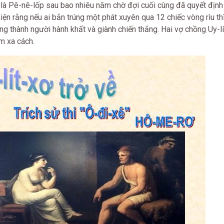
 là Pê-nê-lốp sau bao nhiêu năm chờ đợi cuối cùng đã quyết định
iện rằng nếu ai bắn trúng một phát xuyên qua 12 chiếc vòng rìu th
rang thành người hành khất và giành chiến thắng. Hai vợ chồng Uy-l
m xa cách.