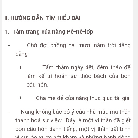
II. HƯỚNG DẪN TÌM HIỂU BÀI
1.
Tâm trạng của nàng Pê-nê-lốp
-
Chờ đợi chồng hai mươi năm trời dằng
dẵng
+
Tấm thảm ngày dệt, đêm tháo để
làm kế trì hoãn sự thúc bách của bon
cầu hôn.
+
Cha mẹ đẻ của nàng thúc giục tái giá.
-
Nàng không bác bỏ ý của nhũ mẫu mà thần
thánh hoá sự việc: “Đây là một vị thần đã giết
bọn cầu hôn danh tiếng, một vị thần bất bình
vì sự láo xược bất kham và những hành động