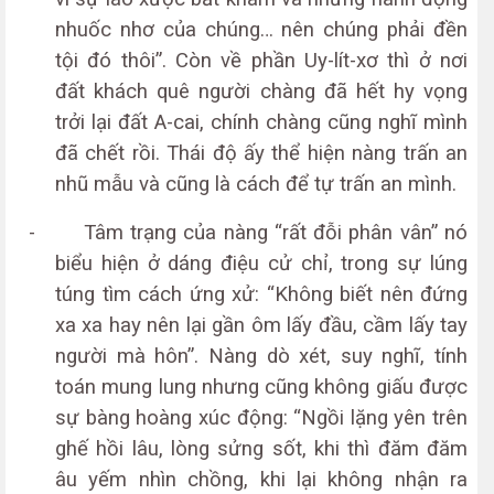
nhuốc nhơ của chúng… nên chúng phải đền
tội đó thôi”. Còn về phần Uy-lít-xơ thì ở nơi
đất khách quê người chàng đã hết hy vọng
trởi lại đất A-cai, chính chàng cũng nghĩ mình
đã chết rồi. Thái độ ấy thể hiện nàng trấn an
nhũ mẫu và cũng là cách để tự trấn an mình.
-
Tâm trạng của nàng “rất đỗi phân vân” nó
biểu hiện ở dáng điệu cử chỉ, trong sự lúng
túng tìm cách ứng xử: “Không biết nên đứng
xa xa hay nên lại gần ôm lấy đầu, cầm lấy tay
người mà hôn”. Nàng dò xét, suy nghĩ, tính
toán mung lung nhưng cũng không giấu được
sự bàng hoàng xúc động: “Ngồi lặng yên trên
ghế hồi lâu, lòng sửng sốt, khi thì đăm đăm
âu yếm nhìn chồng, khi lại không nhận ra