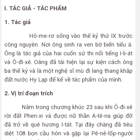
I. TÁC GIẢ - TÁC PHẨM
1. Tác giả
Hô-me-rơ sống vào thế kỷ thứ IX trước
công nguyên. Nơi ông sinh ra ven bờ biển tiểu á.
Ông là tác giả của hai cuốn sử thi nổi tiếng I-li-át
và Ô-đi-xê. Oâng đã tái hiện lại sự kiện cách ông
ba thế kỷ và là một nghệ sĩ mù đi lang thang khắp
đất nước Hy Lạp để kể về tác phẩm của mình.
2. Vị trí đoạn trích
Nằm trong chương khúc 23 sau khi Ô-đi-xê
rời đất Phen-xi và được nữ thần A-tê-na giúp đỡ
đã trở về quê hương I-tát. Tại đây chàng đã tiêu
diệt 108 bọn cầu hôn và gặp lại Pê-nê-lốp-người