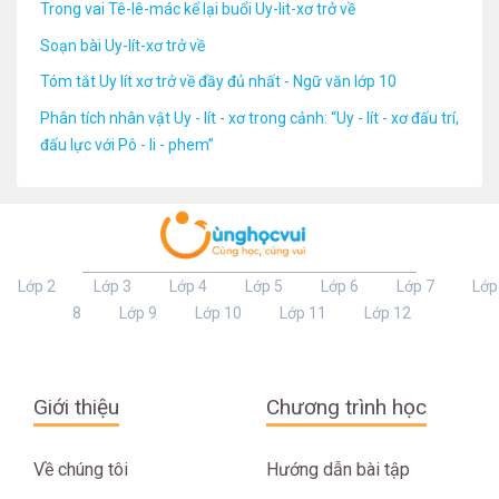
Trong vai Tê-lê-mác kể lại buổi Uy-Iit-xơ trở về
Soạn bài Uy-lít-xơ trở về
Tóm tắt Uy lít xơ trở về đầy đủ nhất - Ngữ văn lớp 10
Phân tích nhân vật Uy - lít - xơ trong cảnh: “Uy - lít - xơ đấu trí,
đấu lực với Pô - li - phem”
Lớp 2
Lớp 3
Lớp 4
Lớp 5
Lớp 6
Lớp 7
Lớp
8
Lớp 9
Lớp 10
Lớp 11
Lớp 12
Giới thiệu
Chương trình học
Về chúng tôi
Hướng dẫn bài tập