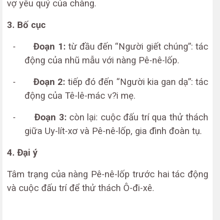
vợ yêu quý của chàng.
3. Bố cục
-
Đoạn 1:
từ đầu đến “Người giết chúng”: tác
động của nhũ mẫu với nàng Pê-nê-lốp.
-
Đoạn 2:
tiếp đó đến “Người kia gan dạ”: tác
động của Tê-lê-mác v?i mẹ.
-
Đoạn 3:
còn lại: cuộc đấu trí qua thử thách
giữa Uy-lít-xơ và Pê-nê-lốp, gia đình đoàn tụ.
4. Đại ý
Tâm trạng của nàng Pê-nê-lốp trước hai tác động
và cuộc đấu trí để thử thách Ô-đi-xê.