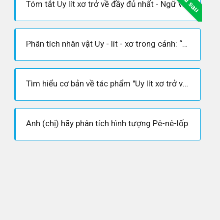
Bài sau
Tóm tắt Uy lít xơ trở về đầy đủ nhất - Ngữ văn lớp 10
Phân tích nhân vật Uy - lít - xơ trong cảnh: “Uy - lít - xơ đấu trí, đấu lực với Pô - li - phem”
Tìm hiểu cơ bản về tác phẩm "Uy lít xơ trở về" chính xác nhất
Anh (chị) hãy phân tích hình tượng Pê-nê-lốp