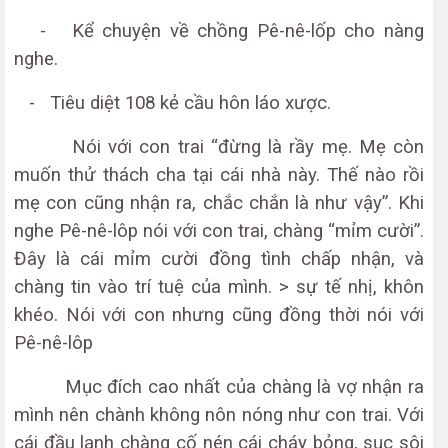
- Kể chuyện về chồng Pê-nê-lốp cho nàng
nghe.
- Tiêu diệt 108 kẻ cầu hôn láo xược.
Nói với con trai “đừng là rầy mẹ. Mẹ còn
muốn thử thách cha tại cái nhà này. Thế nào rồi
mẹ con cũng nhận ra, chắc chắn là như vậy”. Khi
nghe Pê-nê-lôp nói với con trai, chàng “mỉm cười”.
Đây là cái mỉm cười đồng tình chấp nhận, và
chàng tin vào trí tuệ của mình. > sự tế nhị, khôn
khéo. Nói với con nhưng cũng đồng thời nói với
Pê-nê-lôp
Mục đích cao nhất của chàng là vợ nhận ra
mình nên chành không nôn nóng như con trai. Với
cái đầu lạnh chàng cố nén cái cháy bỏng, sục sôi