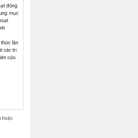
oạt động
dung: mục
hoạt
inh
 thức lần
t các tri
hiên cứu
h hoặc