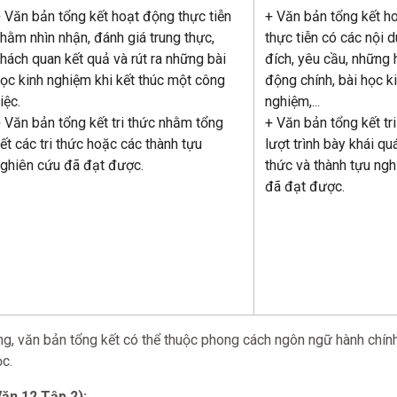
 Văn bản tổng kết hoạt động thực tiễn
+ Văn bản tổng kết h
hằm nhìn nhận, đánh giá trung thực,
thực tiễn có các nội 
hách quan kết quả và rút ra những bài
đích, yêu cầu, những 
ọc kinh nghiệm khi kết thúc một công
động chính, bài học k
iệc.
nghiệm,...
 Văn bản tổng kết tri thức nhằm tổng
+ Văn bản tổng kết tri
ết các tri thức hoặc các thành tựu
lượt trình bày khái quá
ghiên cứu đã đạt được.
thức và thành tựu ng
đã đạt được.
ung, văn bản tổng kết có thể thuộc phong cách ngôn ngữ hành chín
c.
ăn 12 Tập 2):