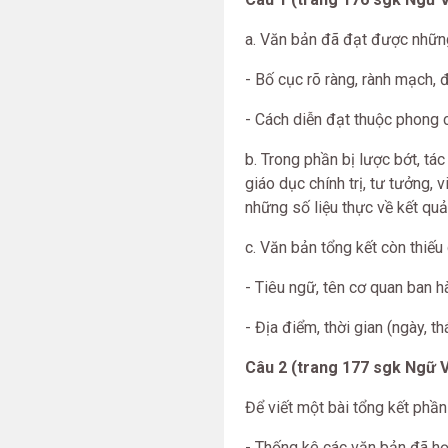
a. Văn bản đã đạt được nhữn
- Bố cục rõ ràng, rành mạch,
- Cách diễn đạt thuộc phong 
b. Trong phần bị lược bớt, tá
giáo dục chính trị, tư tưởng,
những số liệu thực về kết quả
c. Văn bản tổng kết còn thiếu
- Tiêu ngữ, tên cơ quan ban h
- Địa điểm, thời gian (ngày, th
Câu 2 (trang 177 sgk Ngữ V
Để viết một bài tổng kết phần
- Thống kê các văn bản đã họ