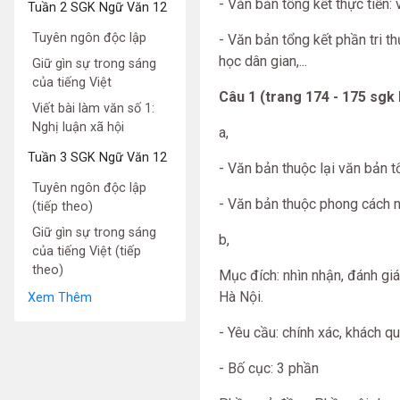
- Văn bản tổng kết thực tiễn: 
Tuần 2 SGK Ngữ Văn 12
Tuyên ngôn độc lập
- Văn bản tổng kết phần tri t
học dân gian,...
Giữ gìn sự trong sáng
của tiếng Việt
Câu 1 (trang 174 - 175 sgk
Viết bài làm văn số 1:
Nghị luận xã hội
a,
Tuần 3 SGK Ngữ Văn 12
- Văn bản thuộc lại văn bản t
Tuyên ngôn độc lập
- Văn bản thuộc phong cách n
(tiếp theo)
Giữ gìn sự trong sáng
b,
của tiếng Việt (tiếp
theo)
Mục đích: nhìn nhận, đánh gi
Hà Nội.
Xem Thêm
- Yêu cầu: chính xác, khách q
- Bố cục: 3 phần