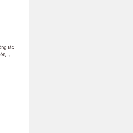
ông tác
,...,