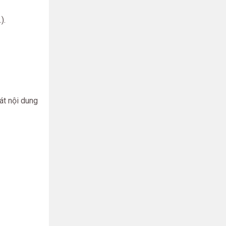
).
t nội dung