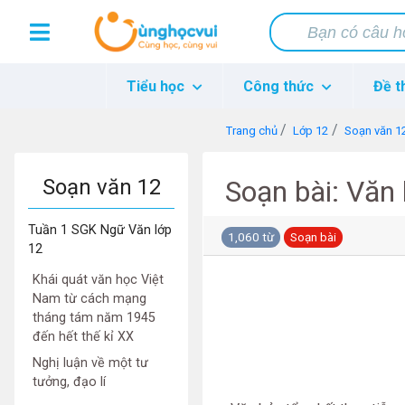
Tiểu học
Công thức
Đề t
Trang chủ
Lớp 12
Soạn văn 1
Soạn văn 12
Soạn bài: Văn 
Tuần 1 SGK Ngữ Văn lớp
1,060 từ
Soạn bài
12
Khái quát văn học Việt
Nam từ cách mạng
tháng tám năm 1945
đến hết thế kỉ XX
Nghị luận về một tư
tưởng, đạo lí