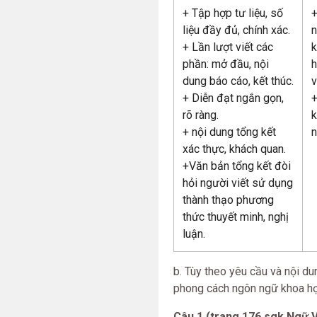
+ Tập hợp tư liệu, số
+
liệu đầy đủ, chính xác.
n
+ Lần lượt viết các
k
phần: mở đầu, nội
h
dung báo cáo, kết thúc.
v
+ Diễn đạt ngắn gọn,
+
rõ ràng.
k
+ nội dung tổng kết
n
xác thực, khách quan.
+Văn bản tổng kết đòi
hỏi người viết sử dụng
thành thạo phương
thức thuyết minh, nghị
luận.
b. Tùy theo yêu cầu và nội d
phong cách ngôn ngữ khoa họ
Câu 1 (trang 176 sgk Ngữ V