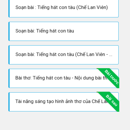
Soạn bài : Tiếng hát con tàu (Chế Lan Viên)
Soạn bài: Tiếng hát con tàu
Soạn bài: Tiếng hát con tàu (Chế Lan Viên - Siêu ngắn)
Bài trước
Bài thơ: Tiếng hát con tàu - Nội dung bài thơ, Hoàn cảnh sáng tác, Dàn ý phân tích tác phẩm
Bài sau
Tài năng sáng tạo hình ảnh thơ của Chế Lan Viên qua bài thơ "Tiếng hát con tàu"