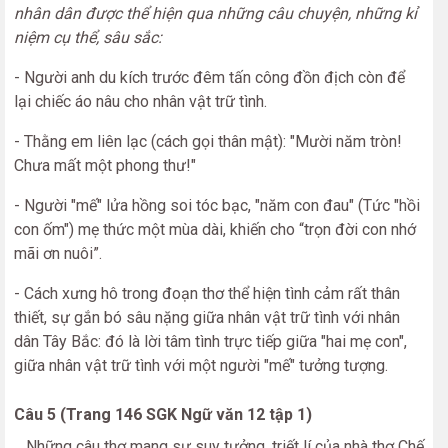
nhân dân được thể hiện qua những câu chuyện, những kỉ
niệm cụ thể, sâu sắc:
- Người anh du kích trước đêm tấn công đồn địch còn để
lại chiếc áo nâu cho nhân vật trữ tình.
- Thằng em liên lạc (cách gọi thân mật): "Mười năm tròn!
Chưa mất một phong thư!"
- Người "mế" lửa hồng soi tóc bạc, "năm con đau" (Tức "hồi
con ốm") mẹ thức một mùa dài, khiến cho “trọn đời con nhớ
mãi ơn nuôi”.
- Cách xưng hô trong đoạn thơ thể hiện tình cảm rất thân
thiết, sự gắn bó sâu nặng giữa nhân vật trữ tình với nhân
dân Tây Bắc: đó là lời tâm tình trực tiếp giữa "hai mẹ con",
giữa nhân vật trữ tình với một người "mế" tưởng tượng.
Câu 5 (Trang 146 SGK Ngữ văn 12 tập 1)
Những câu thơ mang sự suy tưởng, triết lí của nhà thơ Chế