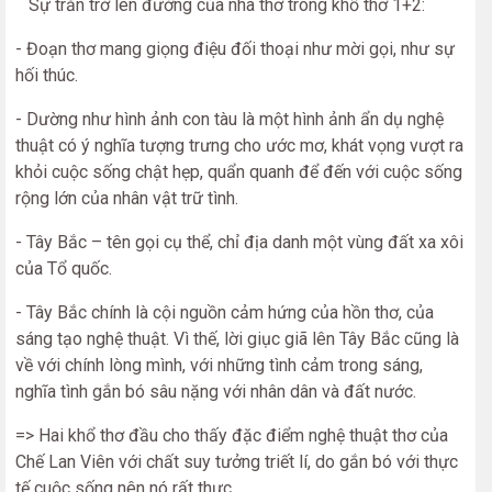
Sự trăn trở lên đường của nhà thơ trong khổ thơ 1+2:
- Đoạn thơ mang giọng điệu đối thoại như mời gọi, như sự
hối thúc.
- Dường như hình ảnh con tàu là một hình ảnh ẩn dụ nghệ
thuật có ý nghĩa tượng trưng cho ước mơ, khát vọng vượt ra
khỏi cuộc sống chật hẹp, quẩn quanh để đến với cuộc sống
rộng lớn của nhân vật trữ tình.
- Tây Bắc – tên gọi cụ thể, chỉ địa danh một vùng đất xa xôi
của Tổ quốc.
- Tây Bắc chính là cội nguồn cảm hứng của hồn thơ, của
sáng tạo nghệ thuật. Vì thế, lời giục giã lên Tây Bắc cũng là
về với chính lòng mình, với những tình cảm trong sáng,
nghĩa tình gắn bó sâu nặng với nhân dân và đất nước.
=> Hai khổ thơ đầu cho thấy đặc điểm nghệ thuật thơ của
Chế Lan Viên với chất suy tưởng triết lí, do gắn bó với thực
tế cuộc sống nên nó rất thực.