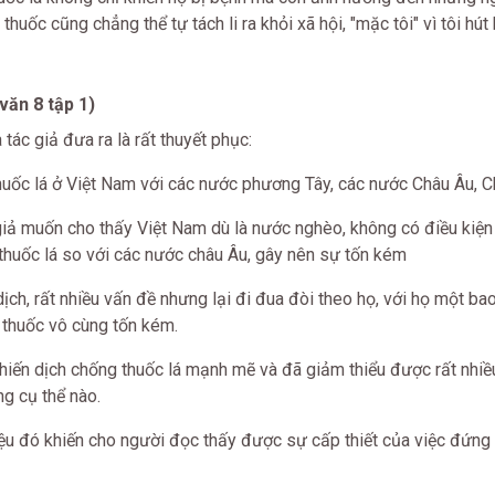
thuốc cũng chẳng thể tự tách li ra khỏi xã hội, "mặc tôi" vì tôi hút
văn 8 tập 1)
ác giả đưa ra là rất thuyết phục:
huốc lá ở Việt Nam với các nước phương Tây, các nước Châu Âu, 
giả muốn cho thấy Việt Nam dù là nước nghèo, không có điều kiện
t thuốc lá so với các nước châu Âu, gây nên sự tốn kém
dịch, rất nhiều vấn đề nhưng lại đi đua đòi theo họ, với họ một ba
t thuốc vô cùng tốn kém.
hiến dịch chống thuốc lá mạnh mẽ và đã giảm thiểu được rất nhi
g cụ thể nào.
ệu đó khiến cho người đọc thấy được sự cấp thiết của việc đứng