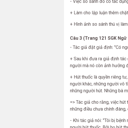
- Việc so sánh đó có tác dụng 
+ Làm cho lập luận thêm chặt
+ Hình ảnh so sánh thú vị làm
Câu 3 (Trang 121 SGK Ngữ 
- Tác giả đặt giả định: "Có ngư
+ Sau khi đưa ra giả định tác
người mà nó còn ảnh hưởng đ
+ Hút thuốc là quyền riêng t
người khác, những người vô t
những người hút. Những bà mẹ
=> Tác giả cho rằng, việc hút
những điều chưa chính đáng, 
- Khi tác giả nói: "Tôi bị bệ
người hút thuốc. Bởi họ hút 