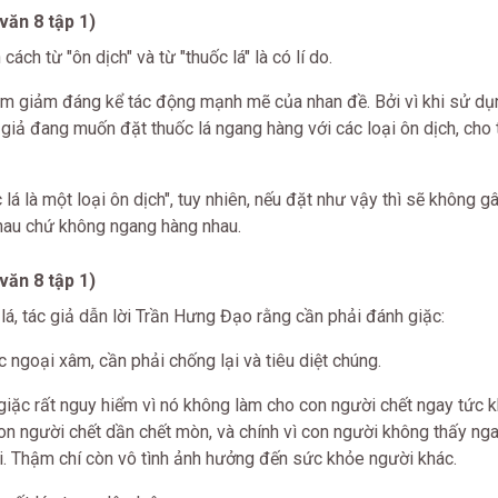
văn 8 tập 1)
ách từ "ôn dịch" và từ "thuốc lá" là có lí do.
làm giảm đáng kể tác động mạnh mẽ của nhan đề. Bởi vì khi sử d
ác giả đang muốn đặt thuốc lá ngang hàng với các loại ôn dịch, cho 
 lá là một loại ôn dịch", tuy nhiên, nếu đặt như vậy thì sẽ không 
hau chứ không ngang hàng nhau.
văn 8 tập 1)
lá, tác giả dẫn lời Trần Hưng Đạo rằng cần phải đánh giặc:
c ngoại xâm, cần phải chống lại và tiêu diệt chúng.
 giặc rất nguy hiểm vì nó không làm cho con người chết ngay tức 
on người chết dần chết mòn, và chính vì con người không thấy nga
. Thậm chí còn vô tình ảnh hưởng đến sức khỏe người khác.