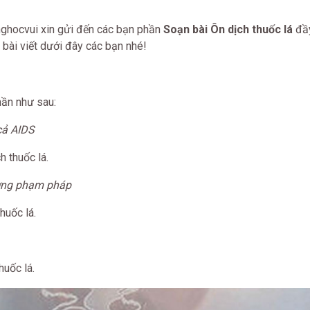
nghocvui xin gửi đến các bạn phần
Soạn bài Ôn dịch thuốc lá
đầy
 bài viết dưới đây các bạn nhé!
ần như sau:
cả AIDS
h thuốc lá.
ường phạm pháp
huốc lá.
huốc lá.