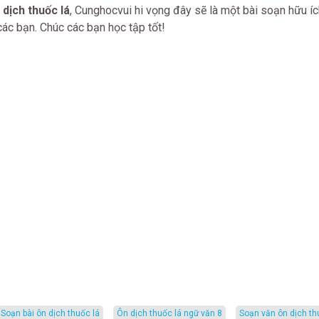
dịch thuốc lá
, Cunghocvui hi vọng đây sẽ là một bài soạn hữu í
các bạn. Chúc các bạn học tập tốt!
soạn bài ôn dịch thuốc lá
ôn dịch thuốc lá ngữ văn 8
soạn văn ôn dịch th