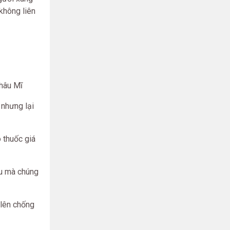
 không liên
Châu Mĩ
 nhưng lại
o thuốc giá
ều mà chúng
 lên chống