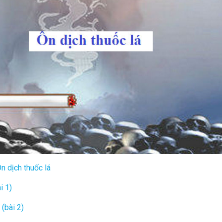
n dịch thuốc lá
i 1)
 (bài 2)