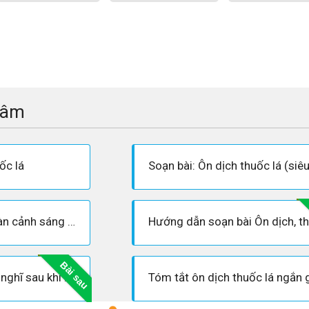
tâm
ốc lá
Ôn dịch thuốc lá - Hoàn cảnh sáng tác, Dàn ý phân tích tác phẩm
Bài sau
Phân tích và nêu cảm nghĩ sau khi đọc bài Ôn dịch thuốc lá