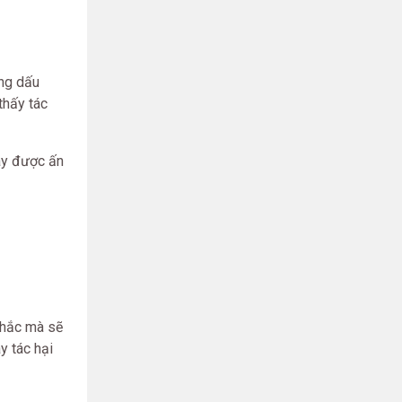
ụng dấu
thấy tác
gây được ấn
khắc mà sẽ
y tác hại