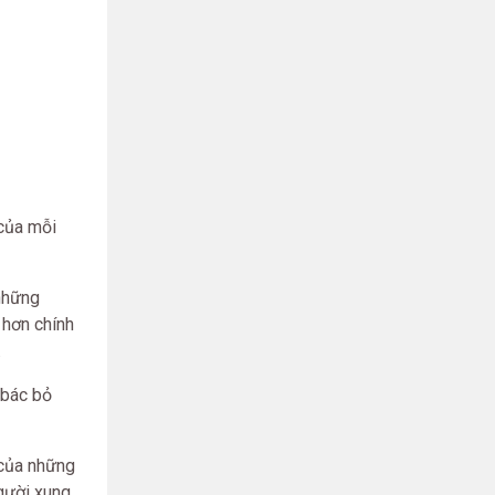
 của mỗi
 những
 hơn chính
.
 bác bỏ
 của những
người xung