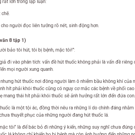
rất lớn trong lập luận:
 chẽ.
 cho người đọc liên tưởng rõ nét, sinh động hơn.
văn 8 tập 1)
ời bảo tôi hút, tôi bị bệnh, mặc tôi!":
 giả đi vào phân tích: vấn đề hút thuốc không phải là vấn đề riêng
ến mọi người xung quanh.
ư, nhưng hút thuốc nơi đông người làm ô nhiễm bầu không khí của
ình hít phải khói thuốc cũng có nguy cơ mắc các bệnh về phổi cao
 mang thái hít phải khói thuốc sẽ ảnh hưởng rất lớn đến đứa con
 thuốc là một tội ác, đồng thời nêu ra những lí do chính đáng nhằm
chưa thuyết phục của những người đang hút thuốc lá.
nh mặc tôi" là để bác bỏ đi những ý kiến, những suy nghĩ chưa đúng
thuốc lá không chỉ khiến họ bị bệnh mà còn ảnh hưởng đến những 