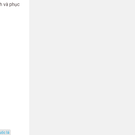
ch và phục
uốc lá